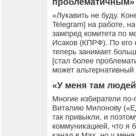
проблематичным»
«Лукавить не буду. Кон
Telegram] на работе, н
зампред комитета по 
Исаков (КПРФ). По его
теперь занимает больш
[стал более проблемат
может альтернативный и
«У меня там людей
Многие избиратели по-
Виталию Милонову («Ед
так привыкли, и поэтом
коммуникацией, что я б
канал в Max, но у меня