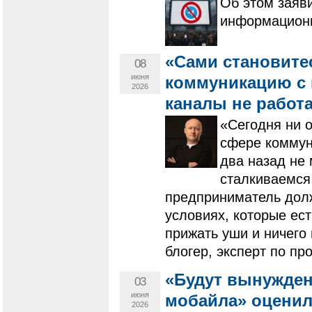
Об этом заяв
информационн
«Сами становите
08
июня
коммуникацию с 
2026
каналы не работ
«Сегодня ни о
сфере коммуни
два назад не 
сталкиваемся 
предприниматель долж
условиях, которые ест
прижать уши и ничего 
блогер, эксперт по п
«Будут вынужден
03
июня
мобайла» оценил
2026