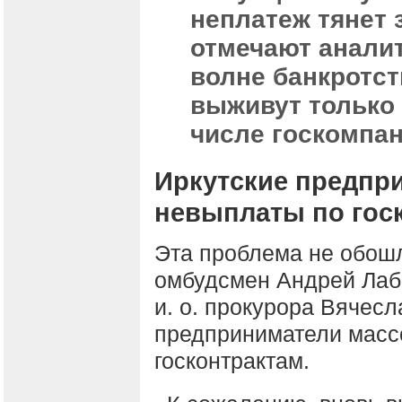
неплатеж тянет 
отмечают аналит
волне банкротст
выживут только 
числе госкомпан
Иркутские предпр
невыплаты по гос
Эта проблема не обошл
омбудсмен Андрей Лаб
и. о. прокурора Вячесл
предприниматели мас
госконтрактам.