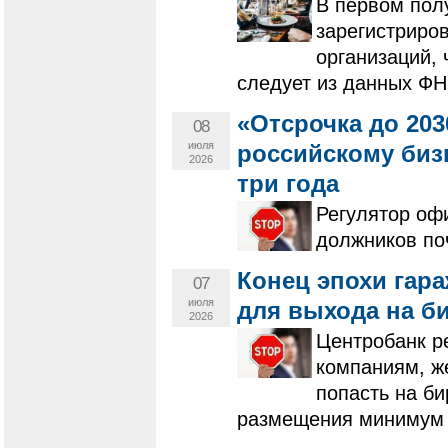
В первом полу
зарегистриро
организаций, 
следует из данных ФН
«Отсрочка до 203
08
июля
российскому биз
2026
три года
Регулятор оф
должников поч
Конец эпохи гар
07
июля
для выхода на б
2026
Центробанк р
компаниям, ж
попасть на б
размещения минимум 