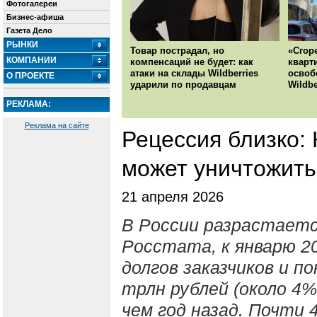
Фотогалереи
Бизнес-афиша
Газета Дело
РЫНКИ
Товар пострадал, но
«Сгор
КОМПАНИИ
компенсаций не будет: как
кварт
атаки на склады Wildberries
освоб
О ПРОЕКТЕ
ударили по продавцам
Wildbe
РЕКЛАМА:
Реклама на сайте
Рецессия близко: 
может уничтожить
21 апреля 2026
В России разрастаетс
Росстата, к январю 2
долгов заказчиков и п
трлн рублей (около 4
чем год назад. Почти