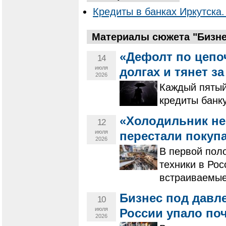
Кредиты в банках Иркутска.
Материалы сюжета "Бизнес
«Дефолт по цепо
14
июля
долгах и тянет з
2026
Каждый пятый
кредиты банку
«Холодильник не
12
июля
перестали покуп
2026
В первой пол
техники в Рос
встраиваемые
Бизнес под давл
10
июля
России упало поч
2026