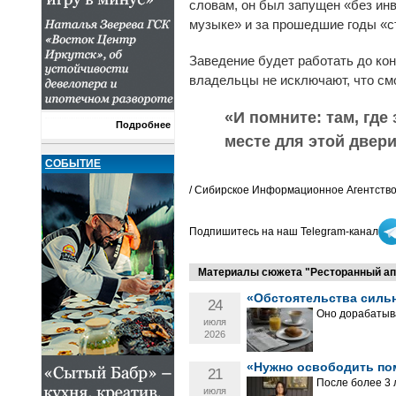
словам, он был запущен «без инв
музыке» и за прошедшие годы «с
Заведение будет работать до кон
владельцы не исключают, что смо
«И помните: там, где
Подробнее
месте для этой двер
СОБЫТИЕ
/ Сибирское Информационное Агентство
Подпишитесь на наш Telegram-канал
Материалы сюжета "Ресторанный ап
«Обстоятельства сильн
24
Оно дорабатыв
июля
2026
«Нужно освободить по
21
После более 3 
июля