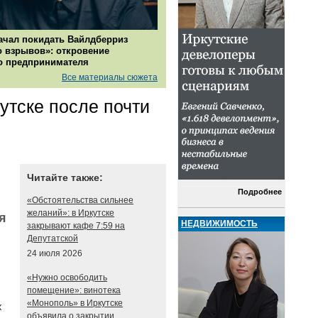
ачал покидать Вайлдберриз
о взрывов»: откровение
о предпринимателя
Все материалы сюжета
утске после почти
Читайте также:
Подробнее
«Обстоятельства сильнее
желаний»: в Иркутске
я
НЕДВИЖИМОСТЬ
закрывают кафе 7:59 на
Депутатской
24 июля 2026
«Нужно освободить
помещение»: винотека
«Монополь» в Иркутске
х
объявила о закрытии