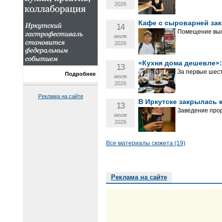
2026
Кафе с сыроварней зак
14
Помещение выс
июля
2026
«Кухня дома дешевле»:
13
За первые шест
Подробнее
июля
2026
Реклама на сайте
В Иркутске закрылась к
13
Заведение прор
июля
2026
Все материалы сюжета (19)
Реклама на сайте