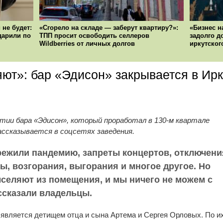
 не будет:
«Сгорело на складе — заберут квартиру?»:
«Бизнес н
ударили по
ТПП просит освободить селлеров
задолго д
Wildberries от личных долгов
иркутског
ют»: бар «Эдисон» закрывается в Ирк
тии бара «Эдисон», который проработал в 130-м квартале
рассказывается в соцсетях заведения.
режили пандемию, запреты концертов, отключени
ы, возгорания, выгорания и многое другое. Но
ыселяют из помещения, и мы ничего не можем с
ассказали владельцы.
, является детищем отца и сына Артема и Сергея Орловых. По и