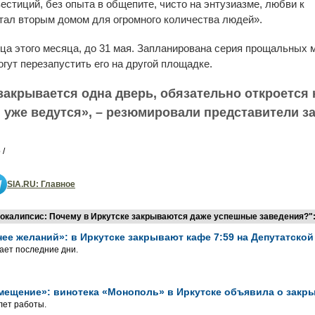
естиций, без опыта в общепите, чисто на энтузиазме, любви к
тал вторым домом для огромного количества людей».
ца этого месяца, до 31 мая. Запланирована серия прощальных 
гут перезапустить его на другой площадке.
 закрывается одна дверь, обязательно откроется
и уже ведутся», – резюмировали представители з
 /
SIA.RU: Главное
окалипсис: Почему в Иркутске закрываются даже успешные заведения?"
ее желаний»: в Иркутске закрывают кафе 7:59 на Депутатской
ает последние дни.
мещение»: винотека «Монополь» в Иркутске объявила о закр
лет работы.