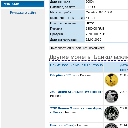
Дата выпуска
2008 г
РЕКЛАМА:
Номинал, валюта
3 RUB
Металл, проба
Серебро 925/1000
Реклама на сайте
Масса чистого металла
31,10 г.
Качество чеканки
ПРУФ
Покупка
1300,00 RUB
Продажа
2 700,00 RUB
Дата актуализации
22.08.2013
Другие монеты Байкальски
Наименование монеты / Страна
Дата
выпу
Сбербанк 170 лет
/ Россия
2011 
250 - летие Академии художеств
/
2007 
Россия
XXIX Летние Олимпийские Игры,
2008 
г. Пекин
/ Россия
Биатлон (Сочи)
/ Россия
2014 