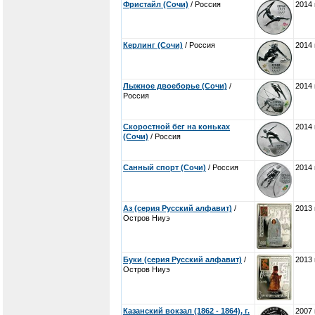
Фристайл (Сочи)
/ Россия
2014 
Керлинг (Сочи)
/ Россия
2014 
Лыжное двоеборье (Сочи)
/
2014 
Россия
Скоростной бег на коньках
2014 
(Сочи)
/ Россия
Санный спорт (Сочи)
/ Россия
2014 
Аз (серия Русский алфавит)
/
2013 
Остров Ниуэ
Буки (серия Русский алфавит)
/
2013 
Остров Ниуэ
Казанский вокзал (1862 - 1864), г.
2007 