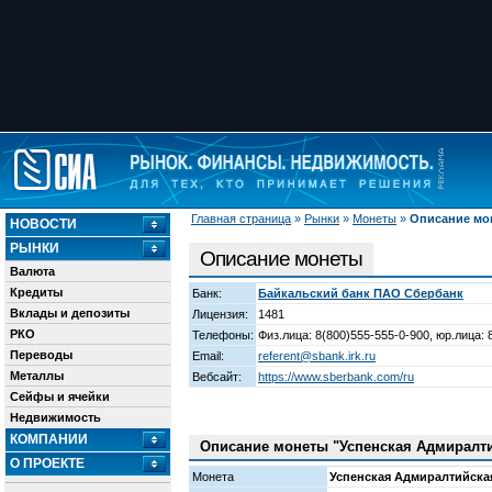
Главная страница
»
Рынки
»
Монеты
»
Описание мо
НОВОСТИ
РЫНКИ
Описание монеты
Валюта
Кредиты
Банк:
Байкальский банк ПАО Сбербанк
Вклады и депозиты
Лицензия:
1481
РКО
Телефоны:
Физ.лица: 8(800)555-555-0-900, юр.лица: 
Переводы
Email:
referent@sbank.irk.ru
Металлы
Вебсайт:
https://www.sberbank.com/ru
Сейфы и ячейки
Недвижимость
КОМПАНИИ
Описание монеты "Успенская Адмиралтийс
О ПРОЕКТЕ
Монета
Успенская Адмиралтийская 