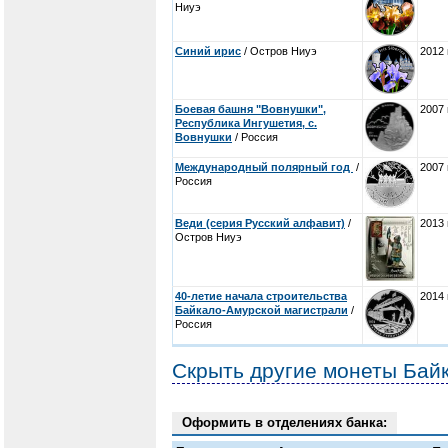
Ниуэ
Синий ирис
/ Остров Ниуэ
2012 
Боевая башня "Вовнушки",
2007 
Республика Ингушетия, с.
Вовнушки
/ Россия
Международный полярный год
/
2007 
Россия
Веди (серия Русский алфавит)
/
2013 
Остров Ниуэ
40-летие начала строительства
2014 
Байкало-Амурской магистрали
/
Россия
Скрыть другие монеты Бай
Оформить в отделениях банка: