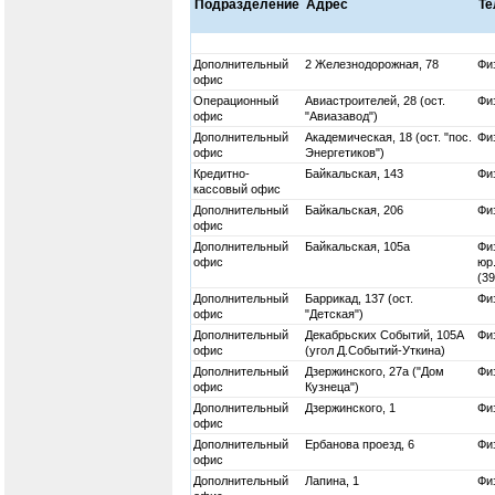
Подразделение
Адрес
Т
Дополнительный
2 Железнодорожная, 78
Физ
офис
Операционный
Авиастроителей, 28 (ост.
Физ
офис
"Авиазавод")
Дополнительный
Академическая, 18 (ост. "пос.
Физ
офис
Энергетиков")
Кредитно-
Байкальская, 143
Физ
кассовый офис
Дополнительный
Байкальская, 206
Физ
офис
Дополнительный
Байкальская, 105а
Физ
офис
юр.
(3
Дополнительный
Баррикад, 137 (ост.
Физ
офис
"Детская")
Дополнительный
Декабрьских Событий, 105А
Физ
офис
(угол Д.Событий-Уткина)
Дополнительный
Дзержинского, 27а ("Дом
Физ
офис
Кузнеца")
Дополнительный
Дзержинского, 1
Физ
офис
Дополнительный
Ербанова проезд, 6
Физ
офис
Дополнительный
Лапина, 1
Физ