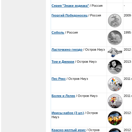
Серия "Знаки зодиака"
/ Россия
-
Георгий Победоносец
/ Россия
2009 
Соболь
/ Россия
1995 
Ласточкино гнездо
/ Остров Ниуэ
2012 
Том и Джерри
/ Остров Ниуэ
2013 
Пес Рекс
/ Остров Ниуэ
2011 
Болек и Лелек
/ Остров Ниуэ
2011 
Ирисы набор (3 шт.)
/ Остров
2012 
Ниуэ
Красно-желтый ирис
/ Остров
2012 