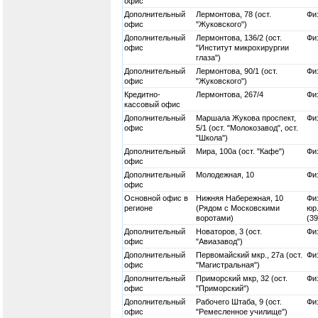
офис
Дополнительный
Лермонтова, 78 (ост.
Физ
офис
"Жуковского")
Дополнительный
Лермонтова, 136/2 (ост.
Физ
офис
"Институт микрохирургии
глаза")
Дополнительный
Лермонтова, 90/1 (ост.
Физ
офис
"Жуковского")
Кредитно-
Лермонтова, 267/4
Физ
кассовый офис
Дополнительный
Маршала Жукова проспект,
Физ
офис
5/1 (ост. "Молокозавод", ост.
"Школа")
Дополнительный
Мира, 100а (ост. "Кафе")
Физ
офис
Дополнительный
Молодежная, 10
Физ
офис
Основной офис в
Нижняя Набережная, 10
Физ
регионе
(Рядом с Московскими
юр.
воротами)
(3
Дополнительный
Новаторов, 3 (ост.
Физ
офис
"Авиазавод")
Дополнительный
Первомайский мкр., 27а (ост.
Физ
офис
"Магистральная")
Дополнительный
Приморский мкр, 32 (ост.
Физ
офис
"Приморский")
Дополнительный
Рабочего Штаба, 9 (ост.
Физ
офис
"Ремесленное училище")