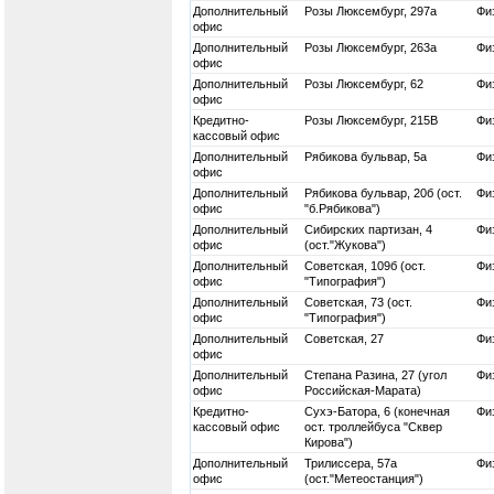
Дополнительный
Розы Люксембург, 297а
Физ
офис
Дополнительный
Розы Люксембург, 263а
Физ
офис
Дополнительный
Розы Люксембург, 62
Физ
офис
Кредитно-
Розы Люксембург, 215В
Физ
кассовый офис
Дополнительный
Рябикова бульвар, 5а
Физ
офис
Дополнительный
Рябикова бульвар, 20б (ост.
Физ
офис
"б.Рябикова")
Дополнительный
Сибирских партизан, 4
Физ
офис
(ост."Жукова")
Дополнительный
Советская, 109б (ост.
Физ
офис
"Типография")
Дополнительный
Советская, 73 (ост.
Физ
офис
"Типография")
Дополнительный
Советская, 27
Физ
офис
Дополнительный
Степана Разина, 27 (угол
Физ
офис
Российская-Марата)
Кредитно-
Сухэ-Батора, 6 (конечная
Физ
кассовый офис
ост. троллейбуса "Сквер
Кирова")
Дополнительный
Трилиссера, 57а
Физ
офис
(ост."Метеостанция")