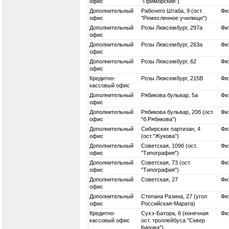
офис
"Приморский")
Дополнительный
Рабочего Штаба, 9 (ост.
Физ
офис
"Ремесленное училище")
Дополнительный
Розы Люксембург, 297а
Физ
офис
Дополнительный
Розы Люксембург, 263а
Физ
офис
Дополнительный
Розы Люксембург, 62
Физ
офис
Кредитно-
Розы Люксембург, 215В
Физ
кассовый офис
Дополнительный
Рябикова бульвар, 5а
Физ
офис
Дополнительный
Рябикова бульвар, 20б (ост.
Физ
офис
"б.Рябикова")
Дополнительный
Сибирских партизан, 4
Физ
офис
(ост."Жукова")
Дополнительный
Советская, 109б (ост.
Физ
офис
"Типография")
Дополнительный
Советская, 73 (ост.
Физ
офис
"Типография")
Дополнительный
Советская, 27
Физ
офис
Дополнительный
Степана Разина, 27 (угол
Физ
офис
Российская-Марата)
Кредитно-
Сухэ-Батора, 6 (конечная
Физ
кассовый офис
ост. троллейбуса "Сквер
Кирова")