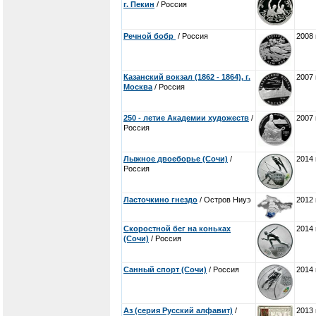
г. Пекин
/ Россия
Речной бобр
/ Россия
2008 
Казанский вокзал (1862 - 1864), г.
2007 
Москва
/ Россия
250 - летие Академии художеств
/
2007 
Россия
Лыжное двоеборье (Сочи)
/
2014 
Россия
Ласточкино гнездо
/ Остров Ниуэ
2012 
Скоростной бег на коньках
2014 
(Сочи)
/ Россия
Санный спорт (Сочи)
/ Россия
2014 
Аз (серия Русский алфавит)
/
2013 