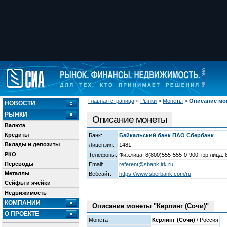
Главная страница
»
Рынки
»
Монеты
»
Описание мо
НОВОСТИ
РЫНКИ
Описание монеты
Валюта
Кредиты
Банк:
Байкальский банк ПАО Сбербанк
Вклады и депозиты
Лицензия:
1481
РКО
Телефоны:
Физ.лица: 8(800)555-555-0-900, юр.лица: 
Переводы
Email:
referent@sbank.irk.ru
Металлы
Вебсайт:
https://www.sberbank.com/ru
Сейфы и ячейки
Недвижимость
КОМПАНИИ
Описание монеты "Керлинг (Сочи)"
О ПРОЕКТЕ
Монета
Керлинг (Сочи)
/ Россия