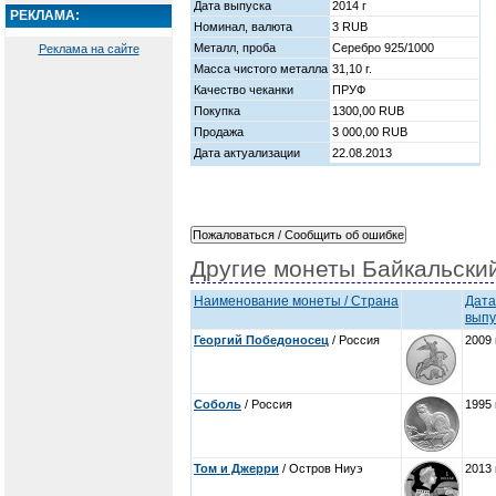
Дата выпуска
2014 г
РЕКЛАМА:
Номинал, валюта
3 RUB
Металл, проба
Серебро 925/1000
Реклама на сайте
Масса чистого металла
31,10 г.
Качество чеканки
ПРУФ
Покупка
1300,00 RUB
Продажа
3 000,00 RUB
Дата актуализации
22.08.2013
Другие монеты Байкальски
Наименование монеты / Страна
Дата
выпу
Георгий Победоносец
/ Россия
2009 
Соболь
/ Россия
1995 
Том и Джерри
/ Остров Ниуэ
2013 