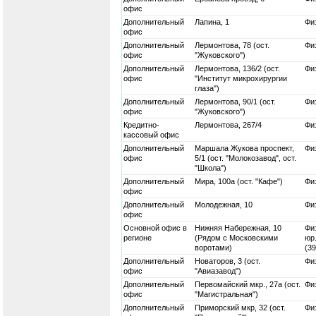
офис
Дополнительный
Лапина, 1
Физ
офис
Дополнительный
Лермонтова, 78 (ост.
Физ
офис
"Жуковского")
Дополнительный
Лермонтова, 136/2 (ост.
Физ
офис
"Институт микрохирургии
глаза")
Дополнительный
Лермонтова, 90/1 (ост.
Физ
офис
"Жуковского")
Кредитно-
Лермонтова, 267/4
Физ
кассовый офис
Дополнительный
Маршала Жукова проспект,
Физ
офис
5/1 (ост. "Молокозавод", ост.
"Школа")
Дополнительный
Мира, 100а (ост. "Кафе")
Физ
офис
Дополнительный
Молодежная, 10
Физ
офис
Основной офис в
Нижняя Набережная, 10
Физ
регионе
(Рядом с Московскими
юр.
воротами)
(3
Дополнительный
Новаторов, 3 (ост.
Физ
офис
"Авиазавод")
Дополнительный
Первомайский мкр., 27а (ост.
Физ
офис
"Магистральная")
Дополнительный
Приморский мкр, 32 (ост.
Физ