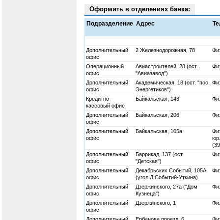
Оформить в отделениях банка:
Подразделение
Адрес
Т
Дополнительный
2 Железнодорожная, 78
Физ
офис
Операционный
Авиастроителей, 28 (ост.
Физ
офис
"Авиазавод")
Дополнительный
Академическая, 18 (ост. "пос.
Физ
офис
Энергетиков")
Кредитно-
Байкальская, 143
Физ
кассовый офис
Дополнительный
Байкальская, 206
Физ
офис
Дополнительный
Байкальская, 105а
Физ
офис
юр.
(3
Дополнительный
Баррикад, 137 (ост.
Физ
офис
"Детская")
Дополнительный
Декабрьских Событий, 105А
Физ
офис
(угол Д.Событий-Уткина)
Дополнительный
Дзержинского, 27а ("Дом
Физ
офис
Кузнеца")
Дополнительный
Дзержинского, 1
Физ
офис
Дополнительный
Ербанова проезд, 6
Физ