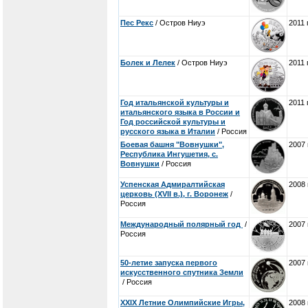
Пес Рекс
/ Остров Ниуэ
2011 
Болек и Лелек
/ Остров Ниуэ
2011 
Год итальянской культуры и
2011 
итальянского языка в России и
Год российской культуры и
русского языка в Италии
/ Россия
Боевая башня "Вовнушки",
2007 
Республика Ингушетия, с.
Вовнушки
/ Россия
Успенская Адмиралтийская
2008 
церковь (XVII в.), г. Воронеж
/
Россия
Международный полярный год
/
2007 
Россия
50-летие запуска первого
2007 
искусственного спутника Земли
/ Россия
XXIX Летние Олимпийские Игры,
2008 