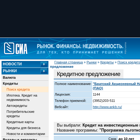
Главная страница
»
Рынки
»
Кредиты
»
Поиск кредит
НОВОСТИ
предложение
РЫНКИ
Кредитное предложение
Валюта
Кредиты
Полное наименование:
"Братский Акционерный Н
(ПАО)
Поиск кредита
Лицензия:
1144
Ипотека. Кредит на
недвижимость
Телефон приемной:
(3952)203-511
Автокредиты
Вебсайт:
http://www.ankb.ru/
Потребительские
кредиты
Кредитные карты
Вы выбрали:
Кредит на инвестиционные 
Кредиты для бизнеса
Название программы:
"Программа льготно
Новости и комментарии
Срок:
до 10 лет
Вклады и депозиты