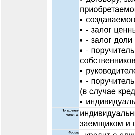
приобретаемог
создаваемог
- залог ценн
- залог доли
- поручитель
собственников
руководител
- поручител
(в случае кре
индивидуаль
Погашение
индивидуальн
кредита:
заемщиком и 
Форма