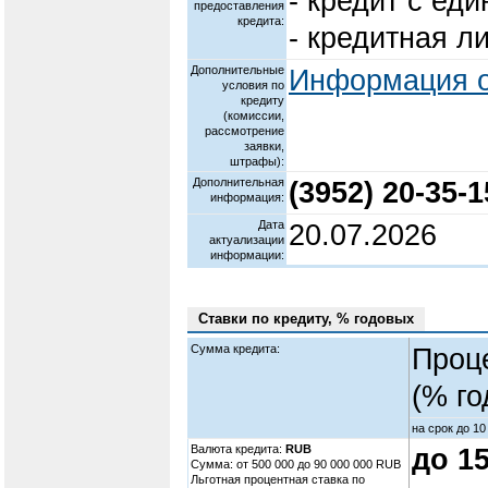
- кредит с ед
предоставления
кредита:
- кредитная л
Дополнительные
Информация о
условия по
кредиту
(комиссии,
рассмотрение
заявки,
штрафы):
Дополнительная
(3952) 20-35-1
информация:
Дата
20.07.2026
актуализации
информации:
Ставки по кредиту, % годовых
Сумма кредита:
Проц
(% го
на срок до 10
Валюта кредита:
RUB
до 1
Cумма: от 500 000 до 90 000 000 RUB
Льготная процентная ставка по