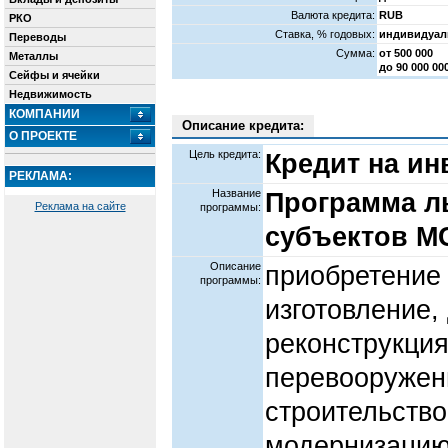
Валюта кредита:
RUB
РКО
Cтавка, % годовых:
индивидуал
Переводы
Сумма:
от 500 000
Металлы
до 90 000 0
Сейфы и ячейки
Недвижимость
КОМПАНИИ
Описание кредита:
О ПРОЕКТЕ
Цель кредита:
Кредит на и
РЕКЛАМА:
Название
Программа л
Реклама на сайте
программы:
субъектов М
Описание
приобретение 
программы:
изготовление,
реконструкция
перевооружен
строительство
модернизацию