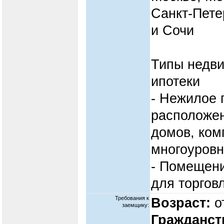
Санкт‑Пете
и Сочи
Типы недв
ипотеки
- Нежилое 
расположен
домов, ком
многоуровн
- Помещени
для торгов
Требования к
Возраст:
от
заемщику:
Гражданст