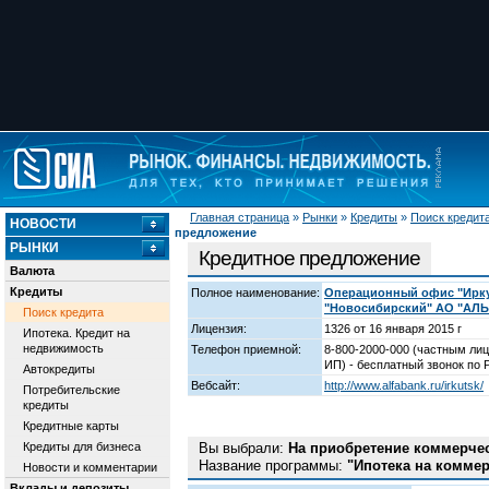
Главная страница
»
Рынки
»
Кредиты
»
Поиск кредит
НОВОСТИ
предложение
РЫНКИ
Кредитное предложение
Валюта
Кредиты
Полное наименование:
Операционный офис "Иркут
"Новосибирский" АО "АЛ
Поиск кредита
Лицензия:
1326 от 16 января 2015 г
Ипотека. Кредит на
недвижимость
Телефон приемной:
8-800-2000-000 (частным лиц
ИП) - бесплатный звонок по 
Автокредиты
Вебсайт:
http://www.alfabank.ru/irkutsk/
Потребительские
кредиты
Кредитные карты
Кредиты для бизнеса
Вы выбрали:
На приобретение коммерче
Название программы:
"Ипотека на комме
Новости и комментарии
Вклады и депозиты