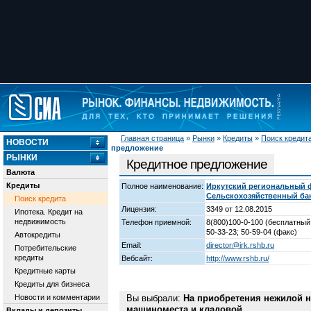
Главная страница
»
Рынки
»
Кредиты
»
Поиск кредит
НОВОСТИ
предложение
РЫНКИ
Кредитное предложение
Валюта
Кредиты
Полное наименование:
Иркутский региональный 
Сельскохозяйственный ба
Поиск кредита
Лицензия:
3349 от 12.08.2015
Ипотека. Кредит на
недвижимость
Телефон приемной:
8(800)100-0-100 (бесплатный
50-33-23; 50-59-04 (факс)
Автокредиты
Email:
director@irk.rshb.ru
Потребительские
кредиты
Вебсайт:
http://www.rshb.ru/
Кредитные карты
Кредиты для бизнеса
Новости и комментарии
Вы выбрали:
На приобретения нежилой н
машиноместа и кладовой
Вклады и депозиты