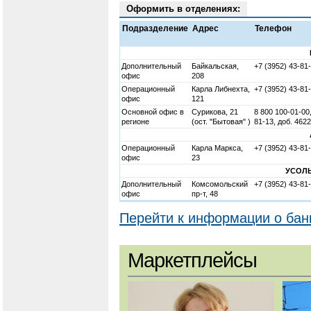
Оформить в отделениях:
Подразделение
Адрес
Телефон
Дополнительный
Байкальская,
+7 (3952) 43-81
офис
208
Операционный
Карла Либнехта,
+7 (3952) 43-81
офис
121
Основной офис в
Сурикова, 21
8 800 100-01-00,
регионе
(ост. "Бытовая" )
81-13, доб. 4622
Операционный
Карла Маркса,
+7 (3952) 43-81
офис
23
УСОЛ
Дополнительный
Комсомольский
+7 (3952) 43-81
офис
пр-т, 48
Перейти к информации о бан
Маркетплейсы