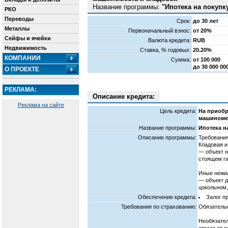
Название программы:
"Ипотека на покупк
РКО
Переводы
Срок:
до 30 лет
Металлы
Первоначальный взнос:
от 20%
Сейфы и ячейки
Валюта кредита:
RUB
Недвижимость
Cтавка, % годовых:
20.20%
КОМПАНИИ
Сумма:
от 100 000
до 30 000 0
О ПРОЕКТЕ
РЕКЛАМА:
Описание кредита:
Реклама на сайте
Цель кредита:
На приобр
машиноме
Название программы:
Ипотека н
Описание программы:
Требования
Кладовая и
— объект н
стоящем г
Иные нежи
— объект д
цокольном,
Обеспечение кредита:
Залог п
Требования по страхованию:
Обязательн
Необязател
отказе от 