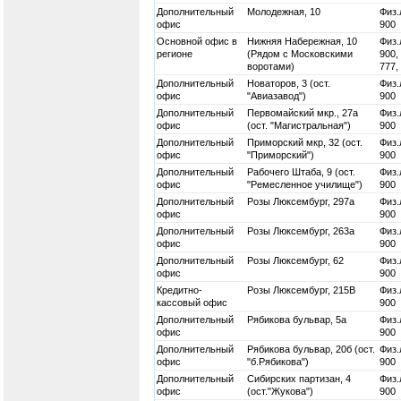
Дополнительный
Молодежная, 10
Физ.
офис
900
Основной офис в
Нижняя Набережная, 10
Физ.
регионе
(Рядом с Московскими
900,
воротами)
777,
Дополнительный
Новаторов, 3 (ост.
Физ.
офис
"Авиазавод")
900
Дополнительный
Первомайский мкр., 27а
Физ.
офис
(ост. "Магистральная")
900
Дополнительный
Приморский мкр, 32 (ост.
Физ.
офис
"Приморский")
900
Дополнительный
Рабочего Штаба, 9 (ост.
Физ.
офис
"Ремесленное училище")
900
Дополнительный
Розы Люксембург, 297а
Физ.
офис
900
Дополнительный
Розы Люксембург, 263а
Физ.
офис
900
Дополнительный
Розы Люксембург, 62
Физ.
офис
900
Кредитно-
Розы Люксембург, 215В
Физ.
кассовый офис
900
Дополнительный
Рябикова бульвар, 5а
Физ.
офис
900
Дополнительный
Рябикова бульвар, 20б (ост.
Физ.
офис
"б.Рябикова")
900
Дополнительный
Сибирских партизан, 4
Физ.
офис
(ост."Жукова")
900