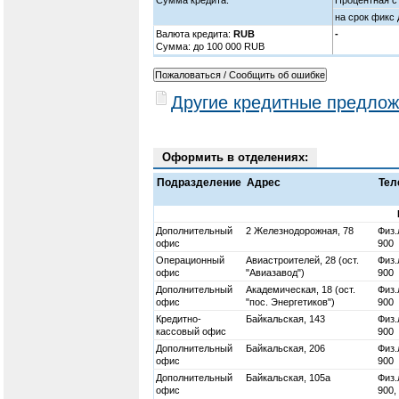
на срок фикс 
Валюта кредита:
RUB
-
Cумма: до 100 000 RUB
Другие кредитные предлож
Оформить в отделениях:
Подразделение
Адрес
Тел
Дополнительный
2 Железнодорожная, 78
Физ.
офис
900
Операционный
Авиастроителей, 28 (ост.
Физ.
офис
"Авиазавод")
900
Дополнительный
Академическая, 18 (ост.
Физ.
офис
"пос. Энергетиков")
900
Кредитно-
Байкальская, 143
Физ.
кассовый офис
900
Дополнительный
Байкальская, 206
Физ.
офис
900
Дополнительный
Байкальская, 105а
Физ.
офис
900,