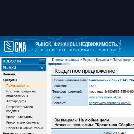
Главная страница
»
Рынки
»
Кредиты
»
Поиск кредит
НОВОСТИ
предложение
РЫНКИ
Кредитное предложение
Валюта
Кредиты
Полное наименование:
Байкальский банк ПАО Сб
Поиск кредита
Лицензия:
1481
Ипотека. Кредит на
Телефон приемной:
Физ.лица: 8(800)555-555-0-90
недвижимость
Email:
referent@sbank.irk.ru
Автокредиты
Вебсайт:
https://www.sberbank.com/ru
Потребительские
кредиты
Кредитные карты
Вы выбрали:
На любые цели
Кредиты для бизнеса
Название программы:
"Кредитная СберКар
Новости и комментарии
Срок:
от 1 мес
Вклады и депозиты