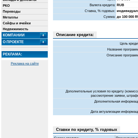
Валюта кредита:
RUB
РКО
Cтавка, % годовых:
индивидуал
Переводы
Сумма:
до 100 000 
Металлы
Сейфы и ячейки
Недвижимость
Описание кредита:
КОМПАНИИ
О ПРОЕКТЕ
Цель креди
Название програм
РЕКЛАМА:
Описание програм
Реклама на сайте
Дополнительные условия по кредиту (комисс
рассмотрение заявки, штраф
Дополнительная информац
Дата актуализации информац
Ставки по кредиту, % годовых
Сумма кредита:
Процентная с