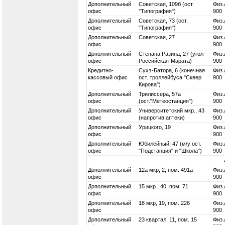
Дополнительный
Советская, 109б (ост.
Физ.
офис
"Типография")
900
Дополнительный
Советская, 73 (ост.
Физ.
офис
"Типография")
900
Дополнительный
Советская, 27
Физ.
офис
900
Дополнительный
Степана Разина, 27 (угол
Физ.
офис
Российская-Марата)
900
Кредитно-
Сухэ-Батора, 6 (конечная
Физ.
кассовый офис
ост. троллейбуса "Сквер
900
Кирова")
Дополнительный
Трилиссера, 57а
Физ.
офис
(ост."Метеостанция")
900
Дополнительный
Университетский мкр., 43
Физ.
офис
(напротив аптеки)
900
Дополнительный
Урицкого, 19
Физ.
офис
900
Дополнительный
Юбилейный, 47 (м/у ост.
Физ.
офис
"Подстанция" и "Школа")
900
Дополнительный
12а мкр, 2, пом. 491а
Физ.
офис
900
Дополнительный
15 мкр., 40, пом. 71
Физ.
офис
900
Дополнительный
18 мкр, 19, пом. 226
Физ.
офис
900
Дополнительный
23 квартал, 11, пом. 15
Физ.