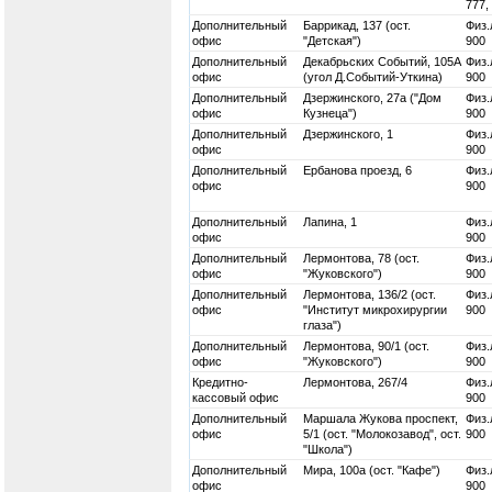
777,
Дополнительный
Баррикад, 137 (ост.
Физ.
офис
"Детская")
900
Дополнительный
Декабрьских Событий, 105А
Физ.
офис
(угол Д.Событий-Уткина)
900
Дополнительный
Дзержинского, 27а ("Дом
Физ.
офис
Кузнеца")
900
Дополнительный
Дзержинского, 1
Физ.
офис
900
Дополнительный
Ербанова проезд, 6
Физ.
офис
900
Дополнительный
Лапина, 1
Физ.
офис
900
Дополнительный
Лермонтова, 78 (ост.
Физ.
офис
"Жуковского")
900
Дополнительный
Лермонтова, 136/2 (ост.
Физ.
офис
"Институт микрохирургии
900
глаза")
Дополнительный
Лермонтова, 90/1 (ост.
Физ.
офис
"Жуковского")
900
Кредитно-
Лермонтова, 267/4
Физ.
кассовый офис
900
Дополнительный
Маршала Жукова проспект,
Физ.
офис
5/1 (ост. "Молокозавод", ост.
900
"Школа")
Дополнительный
Мира, 100а (ост. "Кафе")
Физ.
офис
900