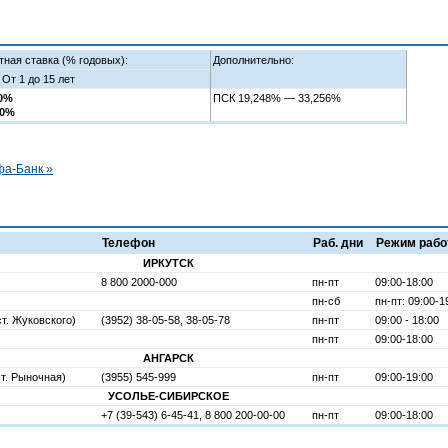
ная ставка (% годовых):
Дополнительно:
 От 1 до 15 лет
40%
ПСК 19,248% — 33,256%
90%
фа-Банк »
Телефон
Раб. дни
Режим раб
ИРКУТСК
8 800 2000-000
пн-пт
09:00-18:00
пн-сб
пн-пт: 09:00-1
ст. Жуковского)
(3952) 38-05-58, 38-05-78
пн-пт
09:00 - 18:00
пн-пт
09:00-18:00
АНГАРСК
ст. Рыночная)
(3955) 545-999
пн-пт
09:00-19:00
УСОЛЬЕ-CИБИРСКОЕ
+7 (39-543) 6-45-41, 8 800 200-00-00
пн-пт
09:00-18:00