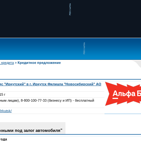
 кредита
»
Кредитное предложение
 "Иркутский" в г. Иркутск Филиала "Новосибирский" АО
15 г
ным лицам), 8-800-100-77-33 (бизнесу и ИП) - бесплатный
irkutsk/
чными под залог автомобиля"
 года