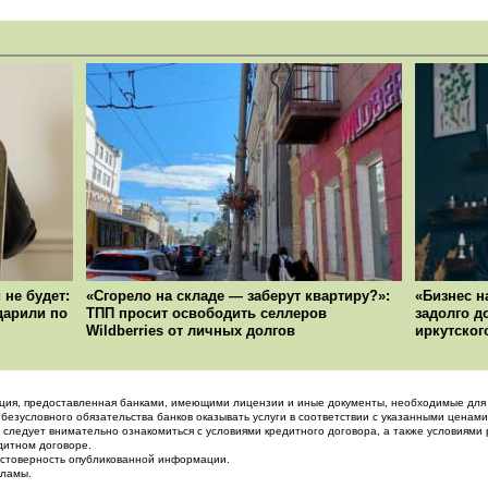
 не будет:
«Сгорело на складе — заберут квартиру?»:
«Бизнес н
ударили по
ТПП просит освободить селлеров
задолго д
Wildberries от личных долгов
иркутског
ция, предоставленная банками, имеющими лицензии и иные документы, необходимые для 
 безусловного обязательства банков оказывать услуги в соответствии с указанными ценами
 следует внимательно ознакомиться с условиями кредитного договора, а также условиями 
дитном договоре.
достоверность опубликованной информации.
кламы.