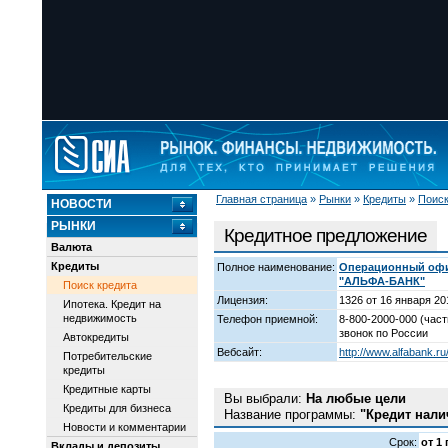
Главная страница
»
Рынки
»
Кредиты
»
Поиск
НОВОСТИ
РЫНКИ
Кредитное предложение
Валюта
Кредиты
Полное наименование:
Операционный офис
"АЛЬФА-БАНК"
Поиск кредита
Лицензия:
1326 от 16 января 20
Ипотека. Кредит на
недвижимость
Телефон приемной:
8-800-2000-000 (част
звонок по России
Автокредиты
Вебсайт:
http://www.alfabank.ru/
Потребительские
кредиты
Кредитные карты
Вы выбрали:
На любые цели
Кредиты для бизнеса
Название программы:
"Кредит нали
Новости и комментарии
Срок:
от 1
Вклады и депозиты