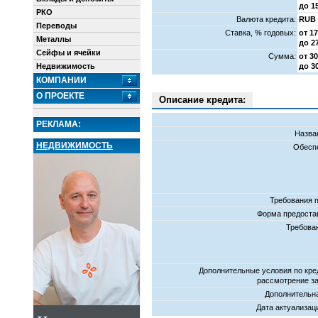
до 1
РКО
Валюта кредита:
RUB
Переводы
Cтавка, % годовых:
от 1
Металлы
до 2
Сейфы и ячейки
Сумма:
от 30
Недвижимость
до 3
КОМПАНИИ
О ПРОЕКТЕ
Описание кредита:
РЕКЛАМА:
Назва
НЕДВИЖИМОСТЬ
Обеспе
Требования 
Форма предостав
Требова
Дополнительные условия по кре
рассмотрение за
Дополнительн
Дата актуализац