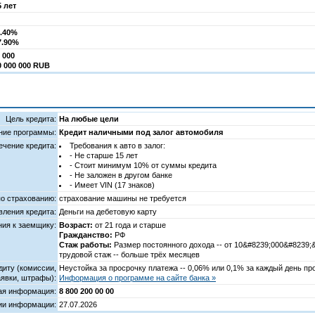
5 лет
7.40%
7.90%
 000
0 000 000 RUB
Цель кредита:
На любые цели
ние программы:
Кредит наличными под залог автомобиля
чение кредита:
Требования к авто в залог:
- Не старше 15 лет
- Стоит минимум 10% от суммы кредита
- Не заложен в другом банке
- Имеет VIN (17 знаков)
по страхованию:
страхование машины не требуется
ления кредита:
Деньги на дебетовую карту
ния к заемщику:
Возраст:
от 21 года и старше
Гражданство:
РФ
Стаж работы:
Размер постоянного дохода -- от 10&#8239;000&#8239;
трудовой стаж -- больше трёх месяцев
диту (комиссии,
Неустойка за просрочку платежа -- 0,06% или 0,1% за каждый день пр
явки, штрафы):
Информация о программе на сайте банка »
ая информация:
8 800 200 00 00
ии информации:
27.07.2026