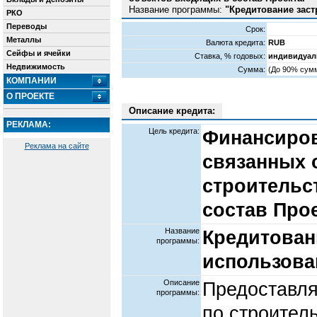
Название программы:
"Кредитование заст
РКО
Переводы
Срок:
Металлы
Валюта кредита:
RUB
Сейфы и ячейки
Cтавка, % годовых:
индивидуал
Недвижимость
Сумма:
(До 90% сумм
КОМПАНИИ
О ПРОЕКТЕ
Описание кредита:
РЕКЛАМА:
Цель кредита:
Финансиров
Реклама на сайте
связанных 
строительс
состав Прое
Название
Кредитован
программы:
использова
Описание
Предоставля
программы:
по строител