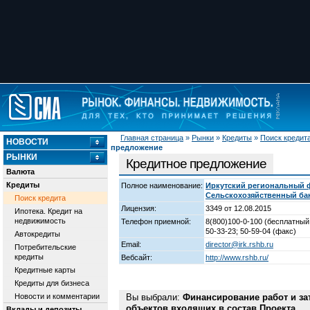
Главная страница
»
Рынки
»
Кредиты
»
Поиск кредит
НОВОСТИ
предложение
РЫНКИ
Кредитное предложение
Валюта
Кредиты
Полное наименование:
Иркутский региональный 
Сельскохозяйственный ба
Поиск кредита
Лицензия:
3349 от 12.08.2015
Ипотека. Кредит на
недвижимость
Телефон приемной:
8(800)100-0-100 (бесплатный
50-33-23; 50-59-04 (факс)
Автокредиты
Email:
director@irk.rshb.ru
Потребительские
кредиты
Вебсайт:
http://www.rshb.ru/
Кредитные карты
Кредиты для бизнеса
Новости и комментарии
Вы выбрали:
Финансирование работ и за
объектов входящих в состав Проекта.
Вклады и депозиты