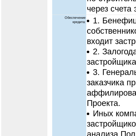
через счета 
Обеспечение
1. Бенефиц
кредита:
собственник
входит заст
2. Залогода
застройщика
3. Генерал
заказчика пр
аффилирова
Проекта.
Иных компа
застройщико
анализа.Пол