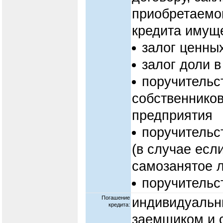
приобретаемог
кредита имущ
залог ценны
залог доли 
поручительс
собственников
предприятия
поручительс
(в случае есл
самозанятое л
поручительс
Погашение
индивидуальн
кредита:
заемщиком и 