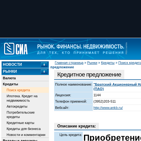
Главная страница
»
Рынки
»
Кредиты
»
Поиск кредит
НОВОСТИ
предложение
РЫНКИ
Кредитное предложение
Валюта
Кредиты
Полное наименование:
"Братский Акционерный Н
(ПАО)
Поиск кредита
Лицензия:
1144
Ипотека. Кредит на
недвижимость
Телефон приемной:
(3952)203-511
Автокредиты
Вебсайт:
http://www.ankb.ru/
Потребительские
кредиты
Кредитные карты
Описание кредита:
Кредиты для бизнеса
Новости и комментарии
Цель кредита:
Приобретени
Вклады и депозиты