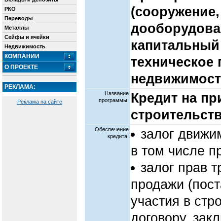
(сооружение,
РКО
Переводы
дооборудован
Металлы
Сейфы и ячейки
капитальный
Недвижимость
КОМПАНИИ
техническое
О ПРОЕКТЕ
недвижимос
РЕКЛАМА:
Название
Кредит на пр
программы:
Реклама на сайте
строительст
Обеспечение
залог движи
кредита:
в том числе п
залог прав т
продажи (пост
участия в стр
договору, зак