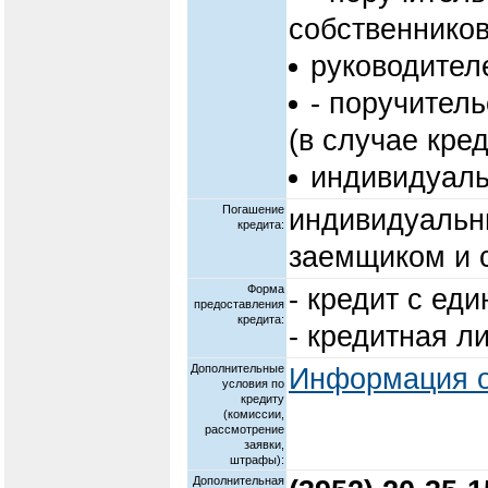
собственников
руководител
- поручител
(в случае кре
индивидуаль
Погашение
индивидуальн
кредита:
заемщиком и 
Форма
- кредит с ед
предоставления
кредита:
- кредитная л
Дополнительные
Информация о
условия по
кредиту
(комиссии,
рассмотрение
заявки,
штрафы):
Дополнительная