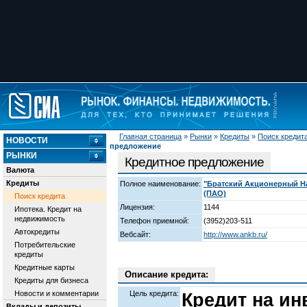
Главная страница
»
Рынки
»
Кредиты
»
Поиск кредит
НОВОСТИ
предложение
РЫНКИ
Кредитное предложение
Валюта
Кредиты
Полное наименование:
"Братский Акционерный Н
(ПАО)
Поиск кредита
Лицензия:
1144
Ипотека. Кредит на
недвижимость
Телефон приемной:
(3952)203-511
Автокредиты
Вебсайт:
http://www.ankb.ru/
Потребительские
кредиты
Кредитные карты
Описание кредита:
Кредиты для бизнеса
Новости и комментарии
Цель кредита:
Кредит на и
Вклады и депозиты