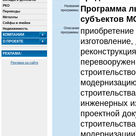
РКО
Название
Программа л
программы:
Переводы
субъектов М
Металлы
Сейфы и ячейки
Описание
приобретение 
Недвижимость
программы:
КОМПАНИИ
изготовление,
О ПРОЕКТЕ
реконструкция
РЕКЛАМА:
перевооружен
Реклама на сайте
строительство
модернизацию
строительства
инженерных из
проектной док
строительства
модернизации