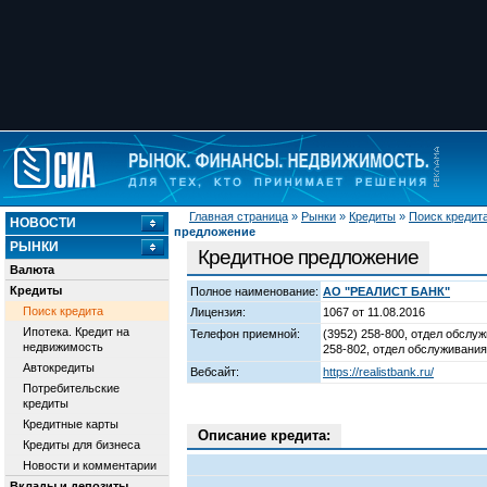
Главная страница
»
Рынки
»
Кредиты
»
Поиск кредит
НОВОСТИ
предложение
РЫНКИ
Кредитное предложение
Валюта
Кредиты
Полное наименование:
АО "РЕАЛИСТ БАНК"
Поиск кредита
Лицензия:
1067 от 11.08.2016
Ипотека. Кредит на
Телефон приемной:
(3952) 258-800, отдел обслу
недвижимость
258-802, отдел обслуживания
Автокредиты
Вебсайт:
https://realistbank.ru/
Потребительские
кредиты
Кредитные карты
Описание кредита:
Кредиты для бизнеса
Новости и комментарии
Вклады и депозиты