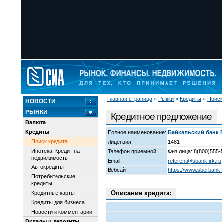
Главная страница
»
Рынки
»
Кредиты
»
Поиск
НОВОСТИ
РЫНКИ
Кредитное предложение
Валюта
Кредиты
Полное наименование:
Байкальский банк
Поиск кредита
Лицензия:
1481
Ипотека. Кредит на
Телефон приемной:
Физ.лица: 8(800)555-
недвижимость
Email:
referent@sbank.irk.ru
Автокредиты
Вебсайт:
https://www.sberbank
Потребительские
кредиты
Описание кредита:
Кредитные карты
Кредиты для бизнеса
Новости и комментарии
Вклады и депозиты