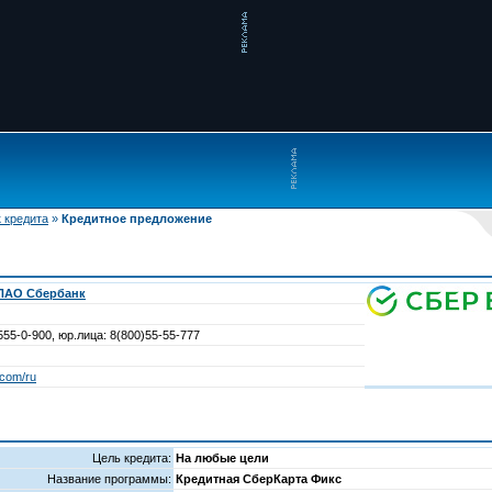
 кредита
»
Кредитное предложение
 ПАО Сбербанк
555-0-900, юр.лица: 8(800)55-55-777
.com/ru
Цель кредита:
На любые цели
Название программы:
Кредитная СберКарта Фикс