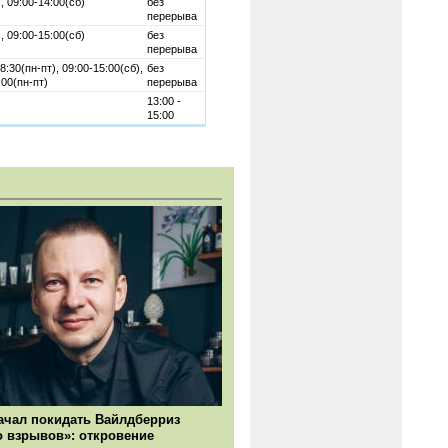
, 09:00-14:00(сб)
без
перерыва
, 09:00-15:00(сб)
без
перерыва
8:30(пн-пт), 09:00-15:00(сб),
без
:00(пн-пт)
перерыва
13:00 -
15:00
ачал покидать Вайлдберриз
о взрывов»: откровение