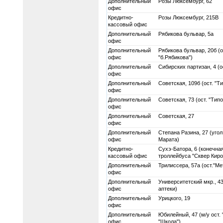
Дополнительный
Розы Люксембург, 62
офис
Кредитно-
Розы Люксембург, 215В
кассовый офис
Дополнительный
Рябикова бульвар, 5а
офис
Дополнительный
Рябикова бульвар, 20б (о
офис
"б.Рябикова")
Дополнительный
Сибирских партизан, 4 (о
офис
Дополнительный
Советская, 109б (ост. "Т
офис
Дополнительный
Советская, 73 (ост. "Тип
офис
Дополнительный
Советская, 27
офис
Дополнительный
Степана Разина, 27 (уго
офис
Марата)
Кредитно-
Сухэ-Батора, 6 (конечная
кассовый офис
троллейбуса "Сквер Киро
Дополнительный
Трилиссера, 57а (ост."Ме
офис
Дополнительный
Университетский мкр., 4
офис
аптеки)
Дополнительный
Урицкого, 19
офис
Дополнительный
Юбилейный, 47 (м/у ост.
офис
"Школа")