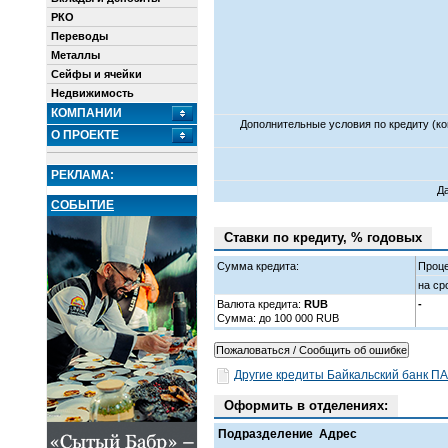
РКО
Переводы
Металлы
Сейфы и ячейки
Недвижимость
КОМПАНИИ
Дополнительные условия по кредиту (ко
О ПРОЕКТЕ
РЕКЛАМА:
Д
СОБЫТИЕ
Ставки по кредиту, % годовых
Сумма кредита:
Проце
на ср
Валюта кредита:
RUB
-
Cумма: до 100 000 RUB
Другие кредиты Байкальский банк П
Оформить в отделениях:
Подразделение
Адрес