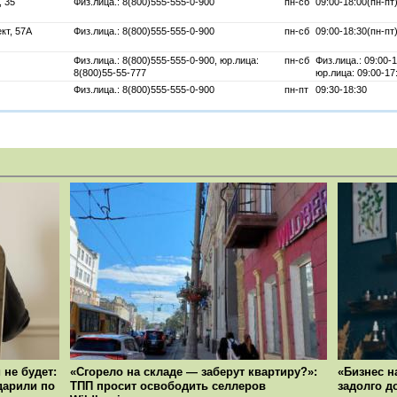
, 35
Физ.лица.: 8(800)555-555-0-900
пн-сб
09:00-18:00(пн-пт)
кт, 57А
Физ.лица.: 8(800)555-555-0-900
пн-сб
09:00-18:30(пн-пт)
Физ.лица.: 8(800)555-555-0-900, юр.лица:
пн-сб
Физ.лица.: 09:00-1
8(800)55-55-777
юр.лица: 09:00-17
Физ.лица.: 8(800)555-555-0-900
пн-пт
09:30-18:30
 не будет:
«Сгорело на складе — заберут квартиру?»:
«Бизнес н
ударили по
ТПП просит освободить селлеров
задолго д