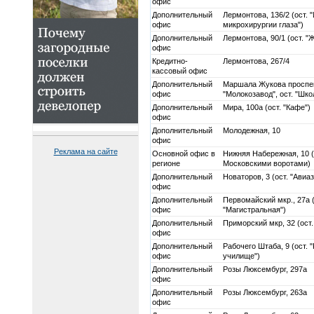
офис
Дополнительный
Лермонтова, 136/2 (ост. 
офис
микрохирургии глаза")
Дополнительный
Лермонтова, 90/1 (ост. "
офис
Кредитно-
Лермонтова, 267/4
кассовый офис
Дополнительный
Маршала Жукова проспект
офис
"Молокозавод", ост. "Шко
Дополнительный
Мира, 100а (ост. "Кафе")
офис
Дополнительный
Молодежная, 10
офис
Реклама на сайте
Основной офис в
Нижняя Набережная, 10 
регионе
Московскими воротами)
Дополнительный
Новаторов, 3 (ост. "Авиа
офис
Дополнительный
Первомайский мкр., 27а (
офис
"Магистральная")
Дополнительный
Приморский мкр, 32 (ост
офис
Дополнительный
Рабочего Штаба, 9 (ост.
офис
училище")
Дополнительный
Розы Люксембург, 297а
офис
Дополнительный
Розы Люксембург, 263а
офис