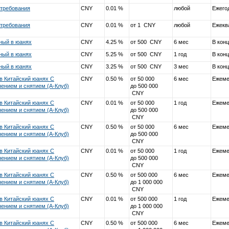
стребования
CNY
0.01 %
любой
Ежего
стребования
CNY
0.01 %
от 1 CNY
любой
Ежекв
ный в юанях
CNY
4.25 %
от 500 CNY
6 мес
В конц
ный в юанях
CNY
5.25 %
от 500 CNY
1 год
В конц
ный в юанях
CNY
3.25 %
от 500 CNY
3 мес
В конц
в Китайский юанях С
CNY
0.50 %
от 50 000
6 мес
Ежеме
ением и снятием (А-Клуб)
до 500 000
CNY
в Китайский юанях С
CNY
0.01 %
от 50 000
1 год
Ежеме
ением и снятием (А-Клуб)
до 500 000
CNY
в Китайский юанях С
CNY
0.50 %
от 50 000
6 мес
Ежеме
ением и снятием (А-Клуб)
до 500 000
CNY
в Китайский юанях С
CNY
0.01 %
от 50 000
1 год
Ежеме
ением и снятием (А-Клуб)
до 500 000
CNY
в Китайский юанях С
CNY
0.50 %
от 500 000
6 мес
Ежеме
ением и снятием (А-Клуб)
до 1 000 000
CNY
в Китайский юанях С
CNY
0.01 %
от 500 000
1 год
Ежеме
ением и снятием (А-Клуб)
до 1 000 000
CNY
в Китайский юанях С
CNY
0.50 %
от 500 000
6 мес
Ежеме