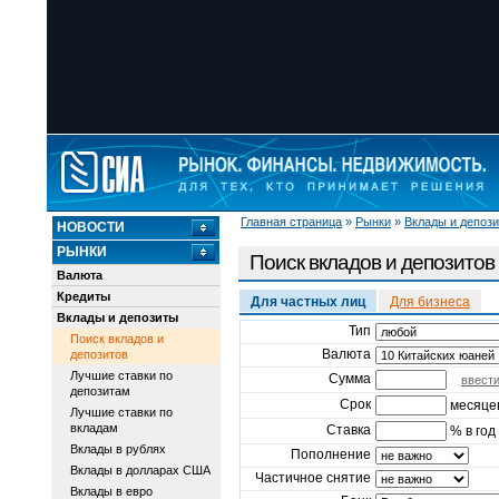
Главная страница
»
Рынки
»
Вклады и депоз
НОВОСТИ
РЫНКИ
Поиск вкладов и депозитов
Валюта
Кредиты
Для частных лиц
Для бизнеса
Вклады и депозиты
Тип
Поиск вкладов и
Валюта
депозитов
Лучшие ставки по
Сумма
ввест
депозитам
Срок
месяце
Лучшие ставки по
вкладам
Ставка
% в год
Вклады в рублях
Пополнение
Вклады в долларах США
Частичное снятие
Вклады в евро