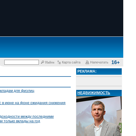
16+
Карта сайта
Напечатать
РЕКЛАМА:
вкладам для физлиц
НЕДВИЖИМОСТЬ
с в июне на фоне ожидания снижения
 доходности между последними
и только вклады на год