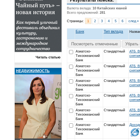
Результаты поиска:
Валюта вклада:
10 Китайских юаней
Всего предложений:
281
Страницы:
1
2
3
4
5
6
след.»
Банк
Тип вклада
Назва
Посмотреть отмеченные
Убрать 
Азиатско-
Стандартный
АТБ. В
Тихоокеанский
снятия
Читать статью
Банк
Азиатско-
Стандартный
АТБ. В
Тихоокеанский
снятия
НЕДВИЖИМОСТЬ
Банк
Азиатско-
Стандартный
АТБ. В
Тихоокеанский
снятия
Банк
Азиатско-
Стандартный
АТБ. В
Тихоокеанский
снятия
Банк
Азиатско-
Стандартный
АТБ. В
Тихоокеанский
снятия
Банк
Азиатско-
Стандартный
Доход
Тихоокеанский
Банк