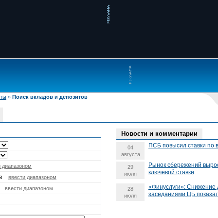
иты
»
Поиск вкладов и депозитов
Новости и комментарии
ПСБ повысил ставки по 
04
августа
Рынок сбережений выро
и диапазоном
29
ключевой ставки
июля
в
ввести диапазоном
«Финуслуги»: Снижение
ввести диапазоном
28
заседаниями ЦБ показал
июля