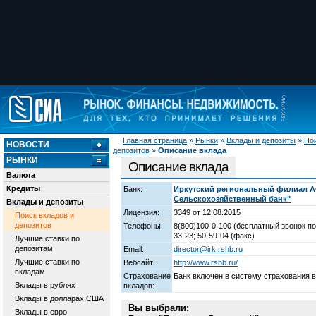
Главная страница
»
Рынки
»
Вклады и депозиты
»
Пои
НОВОСТИ
депозитов
»
Описание вклада
РЫНКИ
Описание вклада
Валюта
Кредиты
Банк:
Иркутский региональный филиал А
Сельскохозяйственный банк"
Вклады и депозиты
Лицензия:
3349 от 12.08.2015
Поиск вкладов и
депозитов
Телефоны:
8(800)100-0-100 (бесплатный звонок по
33-23; 50-59-04 (факс)
Лучшие ставки по
депозитам
Email:
director@irk.rshb.ru
Лучшие ставки по
Вебсайт:
http://www.rshb.ru/
вкладам
Страхование
Банк включен в систему страхования 
Вклады в рублях
вкладов:
Вклады в долларах США
Вы выбрали:
Вклады в евро