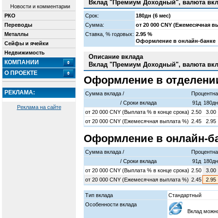
Вклад "Премиум Доходный", валюта вкл
Новости и комментарии
РКО
Срок:
180дн (6 мес)
Переводы
Сумма:
от 20 000 CNY (Ежемесячная в
Металлы
Cтавка, % годовых:
2.95 %
Оформление в онлайн-банке
Сейфы и ячейки
Недвижимость
Описание вклада
КОМПАНИИ
Вклад "Премиум Доходный", валюта вкл
О ПРОЕКТЕ
Оформление в отделени
РЕКЛАМА:
Сумма вклада /
Процентна
/ Cроки вклада
91д
180дн
Реклама на сайте
от
20 000
CNY (Выплата % в конце срока)
2.50
3.00
от
20 000
CNY (Ежемесячная выплата %)
2.45
2.95
Оформление в онлайн-б
Сумма вклада /
Процентна
/ Cроки вклада
91д
180дн
от
20 000
CNY (Выплата % в конце срока)
2.50
3.00
от
20 000
CNY (Ежемесячная выплата %)
2.45
2.95
Тип вклада
Стандартный
Особенности вклада
Вклад можно