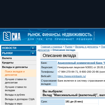
Главная страница
»
Рынки
»
Вклады и депозиты
»
Пои
НОВОСТИ
депозитов
»
Описание вклада
РЫНКИ
Описание вклада
Валюта
Кредиты
Банк:
Акционерный коммерческий Банк 
Вклады и депозиты
Лицензия:
Генеральная лицензия N3001 от 28.05.
Поиск вкладов и
Телефоны:
+7 984-270-84-71, 8-800-200-20-86 (кон
депозитов
Вебсайт:
https://www.primbank.ru/
Лучшие ставки по
Страхование
Банк включен в систему страхования 
депозитам
вкладов:
Лучшие ставки по
вкладам
Вы выбрали:
Вклады в рублях
Вклад "Максимальный (валютный)", вал
Вклады в долларах США
Срок:
181 дн (6 мес)
Вклады в евро