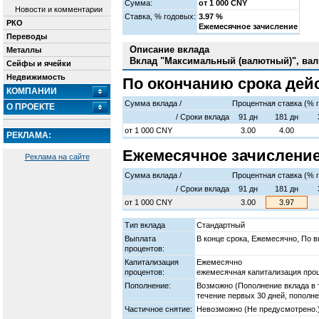
Сумма:
от 1 000 CNY
Новости и комментарии
Cтавка, % годовых:
3.97 %
РКО
Ежемесячное зачисление
Переводы
Описание вклада
Металлы
Вклад "Максимальный (валютный)", вал
Сейфы и ячейки
Недвижимость
По окончанию срока дей
КОМПАНИИ
Сумма вклада /
Процентная ставка (% 
О ПРОЕКТЕ
/ Cроки вклада
91 дн
181 дн
от
1 000
CNY
3.00
4.00
РЕКЛАМА:
Ежемесячное зачислени
Реклама на сайте
Сумма вклада /
Процентная ставка (% 
/ Cроки вклада
91 дн
181 дн
от
1 000
CNY
3.00
3.97
Тип вклада
Стандартный
Выплата
В конце срока, Ежемесячно, По в
процентов:
Капитализация
Ежемесячно
процентов:
ежемесячная капитализация проц
Пополнение:
Возможно (Пополнение вклада в 
течение первых 30 дней, пополне
Частичное снятие:
Невозможно (Не предусмотрено.