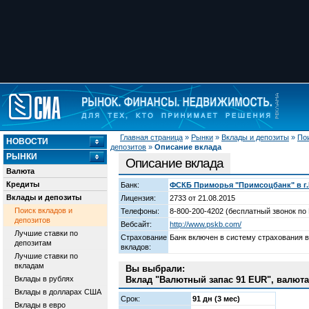
Главная страница
»
Рынки
»
Вклады и депозиты
»
Пои
НОВОСТИ
депозитов
»
Описание вклада
РЫНКИ
Описание вклада
Валюта
Кредиты
Банк:
ФСКБ Приморья "Примсоцбанк" в г.
Вклады и депозиты
Лицензия:
2733 от 21.08.2015
Поиск вкладов и
Телефоны:
8-800-200-4202 (бесплатный звонок по 
депозитов
Вебсайт:
http://www.pskb.com/
Лучшие ставки по
Страхование
Банк включен в систему страхования 
депозитам
вкладов:
Лучшие ставки по
вкладам
Вы выбрали:
Вклады в рублях
Вклад "Валютный запас 91 EUR", валюта
Вклады в долларах США
Срок:
91 дн (3 мес)
Вклады в евро