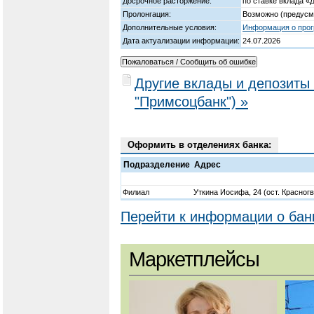
Досрочное расторжение:
по ставке вклада «
Пролонгация:
Возможно (предусм
Дополнительные условия:
Информация о прог
Дата актуализации информации:
24.07.2026
Другие вклады и депозит
"Примсоцбанк") »
Оформить в отделениях банка:
Подразделение
Адрес
Филиал
Уткина Иосифа, 24 (ост. Красног
Перейти к информации о бан
Маркетплейсы