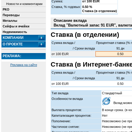
Сумма:
от 100 EUR
Новости и комментарии
Cтавка, % годовых:
0.50 %
РКО
Ставка (в отделении)
Переводы
Описание вклада
Металлы
Вклад "Валютный запас 91 EUR", валюта
Сейфы и ячейки
Недвижимость
Ставка (в отделении)
КОМПАНИИ
Сумма вклада /
Процентная ставка (% 
О ПРОЕКТЕ
/ Cроки вклада
91 дн
от
100
EUR
0.50
РЕКЛАМА:
Ставка (в Интернет-банке
Реклама на сайте
Сумма вклада /
Процентная ставка (% 
/ Cроки вклада
91 дн
от
100
EUR
0.50
Тип вклада
Стандартный
Особенности вклада
Вклад можно
Выплата процентов:
В конце срока. (в 
Капитализация процентов:
Нет
Пополнение:
Невозможно (не пр
Частичное снятие:
Невозможно (не пр