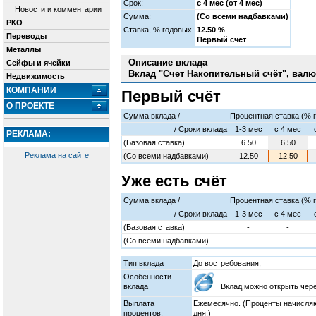
Срок:
с 4 мес (от 4 мес)
Новости и комментарии
Сумма:
(Со всеми надбавками)
РКО
Cтавка, % годовых:
12.50 %
Переводы
Первый счёт
Металлы
Описание вклада
Сейфы и ячейки
Вклад "Счет Накопительный счёт", валю
Недвижимость
КОМПАНИИ
Первый счёт
О ПРОЕКТЕ
Сумма вклада /
Процентная ставка (% 
/ Cроки вклада
1-3 мес
с 4 мес
РЕКЛАМА:
(Базовая ставка)
6.50
6.50
Реклама на сайте
(Со всеми надбавками)
12.50
12.50
Уже есть счёт
Сумма вклада /
Процентная ставка (% 
/ Cроки вклада
1-3 мес
с 4 мес
(Базовая ставка)
-
-
(Со всеми надбавками)
-
-
Тип вклада
До востребования,
Особенности
вклада
Вклад можно открыть чере
Выплата
Ежемесячно. (Проценты начисляю
процентов:
дня.)