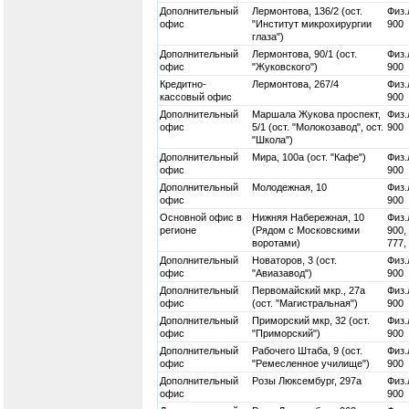
Дополнительный
Лермонтова, 136/2 (ост.
Физ.
офис
"Институт микрохирургии
900
глаза")
Дополнительный
Лермонтова, 90/1 (ост.
Физ.
офис
"Жуковского")
900
Кредитно-
Лермонтова, 267/4
Физ.
кассовый офис
900
Дополнительный
Маршала Жукова проспект,
Физ.
офис
5/1 (ост. "Молокозавод", ост.
900
"Школа")
Дополнительный
Мира, 100а (ост. "Кафе")
Физ.
офис
900
Дополнительный
Молодежная, 10
Физ.
офис
900
Основной офис в
Нижняя Набережная, 10
Физ.
регионе
(Рядом с Московскими
900,
воротами)
777,
Дополнительный
Новаторов, 3 (ост.
Физ.
офис
"Авиазавод")
900
Дополнительный
Первомайский мкр., 27а
Физ.
офис
(ост. "Магистральная")
900
Дополнительный
Приморский мкр, 32 (ост.
Физ.
офис
"Приморский")
900
Дополнительный
Рабочего Штаба, 9 (ост.
Физ.
офис
"Ремесленное училище")
900
Дополнительный
Розы Люксембург, 297а
Физ.
офис
900