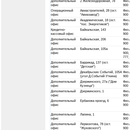
Дополнительный
2 Железнодорожная, 78
Физ.
офис
900
Операционный
Авиастроителей, 28 (ост.
Физ.
офис
"Авиазавод")
900
Дополнительный
Академическая, 18 (ост.
Физ.
офис
"пос. Энергетиков")
900
Кредитно-
Байкальская, 143
Физ.
кассовый офис
900
Дополнительный
Байкальская, 206
Физ.
офис
900
Дополнительный
Байкальская, 105а
Физ.
офис
900,
777,
Дополнительный
Баррикад, 137 (ост.
Физ.
офис
"Детская")
900
Дополнительный
Декабрьских Событий, 105А
Физ.
офис
(угол Д.Событий-Уткина)
900
Дополнительный
Дзержинского, 27а ("Дом
Физ.
офис
Кузнеца")
900
Дополнительный
Дзержинского, 1
Физ.
офис
900
Дополнительный
Ербанова проезд, 6
Физ.
офис
900
Дополнительный
Лапина, 1
Физ.
офис
900
Дополнительный
Лермонтова, 78 (ост.
Физ.
офис
"Жуковского")
900