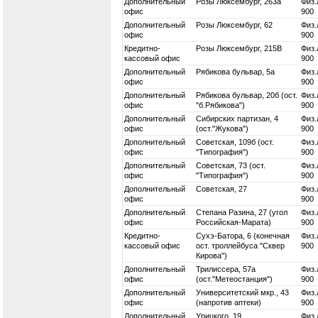
Дополнительный
Розы Люксембург, 263а
Физ.
офис
900
Дополнительный
Розы Люксембург, 62
Физ.
офис
900
Кредитно-
Розы Люксембург, 215В
Физ.
кассовый офис
900
Дополнительный
Рябикова бульвар, 5а
Физ.
офис
900
Дополнительный
Рябикова бульвар, 20б (ост.
Физ.
офис
"б.Рябикова")
900
Дополнительный
Сибирских партизан, 4
Физ.
офис
(ост."Жукова")
900
Дополнительный
Советская, 109б (ост.
Физ.
офис
"Типография")
900
Дополнительный
Советская, 73 (ост.
Физ.
офис
"Типография")
900
Дополнительный
Советская, 27
Физ.
офис
900
Дополнительный
Степана Разина, 27 (угол
Физ.
офис
Российская-Марата)
900
Кредитно-
Сухэ-Батора, 6 (конечная
Физ.
кассовый офис
ост. троллейбуса "Сквер
900
Кирова")
Дополнительный
Трилиссера, 57а
Физ.
офис
(ост."Метеостанция")
900
Дополнительный
Университетский мкр., 43
Физ.
офис
(напротив аптеки)
900
Дополнительный
Урицкого, 19
Физ.