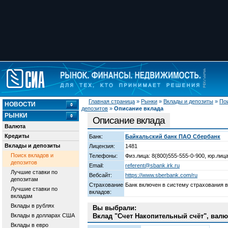
Главная страница
»
Рынки
»
Вклады и депозиты
»
Пои
НОВОСТИ
депозитов
»
Описание вклада
РЫНКИ
Описание вклада
Валюта
Кредиты
Банк:
Байкальский банк ПАО Сбербанк
Вклады и депозиты
Лицензия:
1481
Поиск вкладов и
Телефоны:
Физ.лица: 8(800)555-555-0-900, юр.лица
депозитов
Email:
referent@sbank.irk.ru
Лучшие ставки по
Вебсайт:
https://www.sberbank.com/ru
депозитам
Страхование
Банк включен в систему страхования 
Лучшие ставки по
вкладов:
вкладам
Вклады в рублях
Вы выбрали:
Вклады в долларах США
Вклад "Счет Накопительный счёт", валю
Вклады в евро