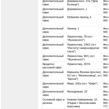
Дополнительный
Дзержинского, 27а ("Дом
Физ.
офис
Кузнеца")
900
Дополнительный
Дзержинского, 1
Физ.
офис
900
Дополнительный
Ербанова проезд, 6
Физ.
офис
900
Дополнительный
Лапина, 1
Физ.
офис
900
Дополнительный
Лермонтова, 78 (ост.
Физ.
офис
"Жуковского")
900
Дополнительный
Лермонтова, 136/2 (ост.
Физ.
офис
"Институт микрохирургии
900
глаза")
Дополнительный
Лермонтова, 90/1 (ост.
Физ.
офис
"Жуковского")
900
Кредитно-
Лермонтова, 267/4
Физ.
кассовый офис
900
Дополнительный
Маршала Жукова проспект,
Физ.
офис
5/1 (ост. "Молокозавод", ост.
900
"Школа")
Дополнительный
Мира, 100а (ост. "Кафе")
Физ.
офис
900
Дополнительный
Молодежная, 10
Физ.
офис
900
Основной офис в
Нижняя Набережная, 10
Физ.
регионе
(Рядом с Московскими
900,
воротами)
777,