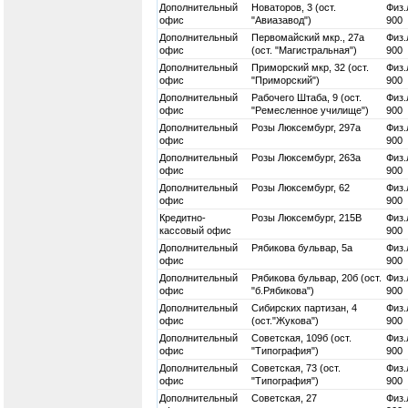
Дополнительный
Новаторов, 3 (ост.
Физ.
офис
"Авиазавод")
900
Дополнительный
Первомайский мкр., 27а
Физ.
офис
(ост. "Магистральная")
900
Дополнительный
Приморский мкр, 32 (ост.
Физ.
офис
"Приморский")
900
Дополнительный
Рабочего Штаба, 9 (ост.
Физ.
офис
"Ремесленное училище")
900
Дополнительный
Розы Люксембург, 297а
Физ.
офис
900
Дополнительный
Розы Люксембург, 263а
Физ.
офис
900
Дополнительный
Розы Люксембург, 62
Физ.
офис
900
Кредитно-
Розы Люксембург, 215В
Физ.
кассовый офис
900
Дополнительный
Рябикова бульвар, 5а
Физ.
офис
900
Дополнительный
Рябикова бульвар, 20б (ост.
Физ.
офис
"б.Рябикова")
900
Дополнительный
Сибирских партизан, 4
Физ.
офис
(ост."Жукова")
900
Дополнительный
Советская, 109б (ост.
Физ.
офис
"Типография")
900
Дополнительный
Советская, 73 (ост.
Физ.
офис
"Типография")
900
Дополнительный
Советская, 27
Физ.