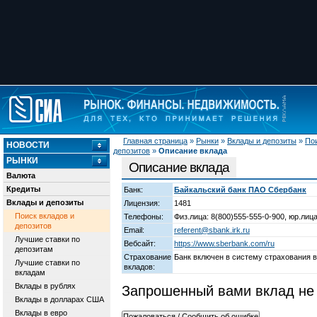
Главная страница
»
Рынки
»
Вклады и депозиты
»
Пои
НОВОСТИ
депозитов
»
Описание вклада
РЫНКИ
Описание вклада
Валюта
Кредиты
Банк:
Байкальский банк ПАО Сбербанк
Вклады и депозиты
Лицензия:
1481
Поиск вкладов и
Телефоны:
Физ.лица: 8(800)555-555-0-900, юр.лица
депозитов
Email:
referent@sbank.irk.ru
Лучшие ставки по
Вебсайт:
https://www.sberbank.com/ru
депозитам
Страхование
Банк включен в систему страхования 
Лучшие ставки по
вкладов:
вкладам
Вклады в рублях
Запрошенный вами вклад не 
Вклады в долларах США
Вклады в евро