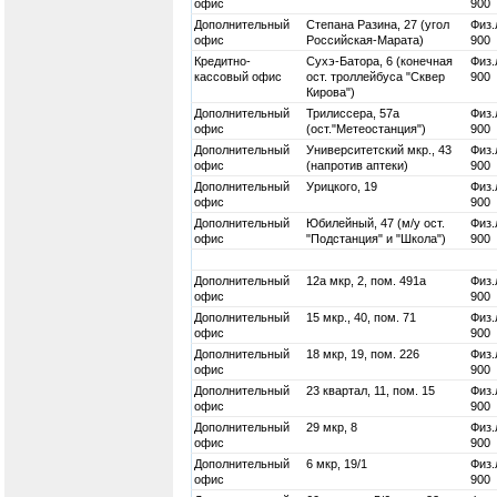
офис
900
Дополнительный
Степана Разина, 27 (угол
Физ.
офис
Российская-Марата)
900
Кредитно-
Сухэ-Батора, 6 (конечная
Физ.
кассовый офис
ост. троллейбуса "Сквер
900
Кирова")
Дополнительный
Трилиссера, 57а
Физ.
офис
(ост."Метеостанция")
900
Дополнительный
Университетский мкр., 43
Физ.
офис
(напротив аптеки)
900
Дополнительный
Урицкого, 19
Физ.
офис
900
Дополнительный
Юбилейный, 47 (м/у ост.
Физ.
офис
"Подстанция" и "Школа")
900
Дополнительный
12а мкр, 2, пом. 491а
Физ.
офис
900
Дополнительный
15 мкр., 40, пом. 71
Физ.
офис
900
Дополнительный
18 мкр, 19, пом. 226
Физ.
офис
900
Дополнительный
23 квартал, 11, пом. 15
Физ.
офис
900
Дополнительный
29 мкр, 8
Физ.
офис
900
Дополнительный
6 мкр, 19/1
Физ.
офис
900