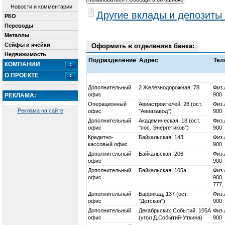
Новости и комментарии
Другие вклады и депозиты
РКО
Переводы
Металлы
Сейфы и ячейки
Оформить в отделениях банка:
Недвижимость
Подразделение
Адрес
Тел
КОМПАНИИ
О ПРОЕКТЕ
Дополнительный
2 Железнодорожная, 78
Физ.
офис
900
РЕКЛАМА:
Операционный
Авиастроителей, 28 (ост.
Физ.
Реклама на сайте
офис
"Авиазавод")
900
Дополнительный
Академическая, 18 (ост.
Физ.
офис
"пос. Энергетиков")
900
Кредитно-
Байкальская, 143
Физ.
кассовый офис
900
Дополнительный
Байкальская, 206
Физ.
офис
900
Дополнительный
Байкальская, 105а
Физ.
офис
900,
777,
Дополнительный
Баррикад, 137 (ост.
Физ.
офис
"Детская")
900
Дополнительный
Декабрьских Событий, 105А
Физ.
офис
(угол Д.Событий-Уткина)
900