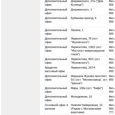
Дополнительный
Дзержинского, 27а ("Дом
Физ.
офис
Кузнеца")
900
Дополнительный
Дзержинского, 1
Физ.
офис
900
Дополнительный
Ербанова проезд, 6
Физ.
офис
900
Дополнительный
Лапина, 1
Физ.
офис
900
Дополнительный
Лермонтова, 78 (ост.
Физ.
офис
"Жуковского")
900
Дополнительный
Лермонтова, 136/2 (ост.
Физ.
офис
"Институт микрохирургии
900
глаза")
Дополнительный
Лермонтова, 90/1 (ост.
Физ.
офис
"Жуковского")
900
Кредитно-
Лермонтова, 267/4
Физ.
кассовый офис
900
Дополнительный
Маршала Жукова проспект,
Физ.
офис
5/1 (ост. "Молокозавод", ост.
900
"Школа")
Дополнительный
Мира, 100а (ост. "Кафе")
Физ.
офис
900
Дополнительный
Молодежная, 10
Физ.
офис
900
Основной офис в
Нижняя Набережная, 10
Физ.
регионе
(Рядом с Московскими
900,
воротами)
777,