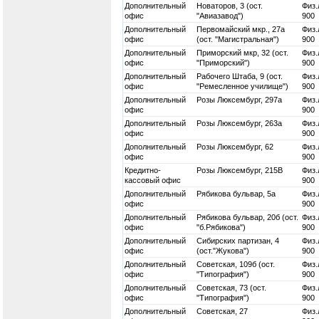
Дополнительный
Новаторов, 3 (ост.
Физ.
офис
"Авиазавод")
900
Дополнительный
Первомайский мкр., 27а
Физ.
офис
(ост. "Магистральная")
900
Дополнительный
Приморский мкр, 32 (ост.
Физ.
офис
"Приморский")
900
Дополнительный
Рабочего Штаба, 9 (ост.
Физ.
офис
"Ремесленное училище")
900
Дополнительный
Розы Люксембург, 297а
Физ.
офис
900
Дополнительный
Розы Люксембург, 263а
Физ.
офис
900
Дополнительный
Розы Люксембург, 62
Физ.
офис
900
Кредитно-
Розы Люксембург, 215В
Физ.
кассовый офис
900
Дополнительный
Рябикова бульвар, 5а
Физ.
офис
900
Дополнительный
Рябикова бульвар, 20б (ост.
Физ.
офис
"б.Рябикова")
900
Дополнительный
Сибирских партизан, 4
Физ.
офис
(ост."Жукова")
900
Дополнительный
Советская, 109б (ост.
Физ.
офис
"Типография")
900
Дополнительный
Советская, 73 (ост.
Физ.
офис
"Типография")
900
Дополнительный
Советская, 27
Физ.