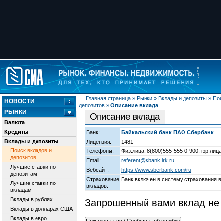
Главная страница
»
Рынки
»
Вклады и депозиты
»
Пои
НОВОСТИ
депозитов
»
Описание вклада
РЫНКИ
Описание вклада
Валюта
Кредиты
Банк:
Байкальский банк ПАО Сбербанк
Вклады и депозиты
Лицензия:
1481
Поиск вкладов и
Телефоны:
Физ.лица: 8(800)555-555-0-900, юр.лица
депозитов
Email:
referent@sbank.irk.ru
Лучшие ставки по
Вебсайт:
https://www.sberbank.com/ru
депозитам
Страхование
Банк включен в систему страхования 
Лучшие ставки по
вкладов:
вкладам
Вклады в рублях
Запрошенный вами вклад не 
Вклады в долларах США
Вклады в евро