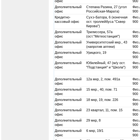
офис
900
Дополнительный
Степана Разина, 27 (угол
Физ.
офис
Российская-Марата)
900
Кредитно-
Сухэ-Батора, 6 (конечная
Физ.
кассовый офис
ост. троллейбуса "Сквер
900
Кирова")
Дополнительный
Трилиссера, 57а
Физ.
офис
(ост."Метеостанция")
900
Дополнительный
Университетский мкр., 43
Физ.
офис
(напротив аптеки)
900
Дополнительный
Урицкого, 19
Физ.
офис
900
Дополнительный
Юбилейный, 47 (м/у ост.
Физ.
офис
"Подстанция" и "Школа")
900
Дополнительный
12а мкр, 2, пом. 491а
Физ.
офис
900
Дополнительный
15 мкр., 40, пом. 71
Физ.
офис
900
Дополнительный
18 мкр, 19, пом. 226
Физ.
офис
900
Дополнительный
23 квартал, 11, пом. 15
Физ.
офис
900
Дополнительный
29 мкр, 8
Физ.
офис
900
Дополнительный
6 мкр, 19/1
Физ.
офис
900