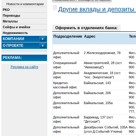
Новости и комментарии
Другие вклады и депозиты
РКО
Переводы
Металлы
Сейфы и ячейки
Оформить в отделениях банка:
Недвижимость
Подразделение
Адрес
Тел
КОМПАНИИ
О ПРОЕКТЕ
Дополнительный
2 Железнодорожная, 78
Физ.
офис
900
РЕКЛАМА:
Операционный
Авиастроителей, 28 (ост.
Физ.
Реклама на сайте
офис
"Авиазавод")
900
Дополнительный
Академическая, 18 (ост.
Физ.
офис
"пос. Энергетиков")
900
Кредитно-
Байкальская, 143
Физ.
кассовый офис
900
Дополнительный
Байкальская, 206
Физ.
офис
900
Дополнительный
Байкальская, 105а
Физ.
офис
900,
777,
Дополнительный
Баррикад, 137 (ост.
Физ.
офис
"Детская")
900
Дополнительный
Декабрьских Событий, 105А
Физ.
офис
(угол Д.Событий-Уткина)
900