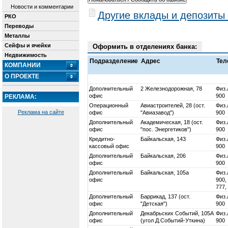
Новости и комментарии
Другие вклады и депозиты
РКО
Переводы
Металлы
Сейфы и ячейки
Оформить в отделениях банка:
Недвижимость
Подразделение
Адрес
Тел
КОМПАНИИ
О ПРОЕКТЕ
Дополнительный
2 Железнодорожная, 78
Физ.
офис
900
РЕКЛАМА:
Операционный
Авиастроителей, 28 (ост.
Физ.
Реклама на сайте
офис
"Авиазавод")
900
Дополнительный
Академическая, 18 (ост.
Физ.
офис
"пос. Энергетиков")
900
Кредитно-
Байкальская, 143
Физ.
кассовый офис
900
Дополнительный
Байкальская, 206
Физ.
офис
900
Дополнительный
Байкальская, 105а
Физ.
офис
900,
777,
Дополнительный
Баррикад, 137 (ост.
Физ.
офис
"Детская")
900
Дополнительный
Декабрьских Событий, 105А
Физ.
офис
(угол Д.Событий-Уткина)
900