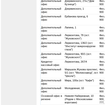
Дополнительный
Дзержинского, 27а ("Дом
Физ.
офис
Кузнеца")
900
Дополнительный
Дзержинского, 1
Физ.
офис
900
Дополнительный
Ербанова проезд, 6
Физ.
офис
900
Дополнительный
Лапина, 1
Физ.
офис
900
Дополнительный
Лермонтова, 78 (ост.
Физ.
офис
"Жуковского")
900
Дополнительный
Лермонтова, 136/2 (ост.
Физ.
офис
"Институт микрохирургии
900
глаза")
Дополнительный
Лермонтова, 90/1 (ост.
Физ.
офис
"Жуковского")
900
Кредитно-
Лермонтова, 267/4
Физ.
кассовый офис
900
Дополнительный
Маршала Жукова проспект,
Физ.
офис
5/1 (ост. "Молокозавод", ост.
900
"Школа")
Дополнительный
Мира, 100а (ост. "Кафе")
Физ.
офис
900
Дополнительный
Молодежная, 10
Физ.
офис
900
Основной офис в
Нижняя Набережная, 10
Физ.
регионе
(Рядом с Московскими
900,
воротами)
777,