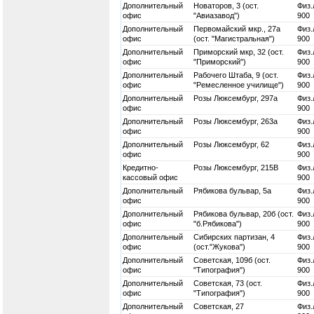
Дополнительный
Новаторов, 3 (ост.
Физ.
офис
"Авиазавод")
900
Дополнительный
Первомайский мкр., 27а
Физ.
офис
(ост. "Магистральная")
900
Дополнительный
Приморский мкр, 32 (ост.
Физ.
офис
"Приморский")
900
Дополнительный
Рабочего Штаба, 9 (ост.
Физ.
офис
"Ремесленное училище")
900
Дополнительный
Розы Люксембург, 297а
Физ.
офис
900
Дополнительный
Розы Люксембург, 263а
Физ.
офис
900
Дополнительный
Розы Люксембург, 62
Физ.
офис
900
Кредитно-
Розы Люксембург, 215В
Физ.
кассовый офис
900
Дополнительный
Рябикова бульвар, 5а
Физ.
офис
900
Дополнительный
Рябикова бульвар, 20б (ост.
Физ.
офис
"б.Рябикова")
900
Дополнительный
Сибирских партизан, 4
Физ.
офис
(ост."Жукова")
900
Дополнительный
Советская, 109б (ост.
Физ.
офис
"Типография")
900
Дополнительный
Советская, 73 (ост.
Физ.
офис
"Типография")
900
Дополнительный
Советская, 27
Физ.