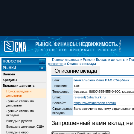
Главная страница
»
Рынки
»
Вклады и депозиты
»
Пои
НОВОСТИ
депозитов
»
Описание вклада
РЫНКИ
Описание вклада
Валюта
Кредиты
Банк:
Байкальский банк ПАО Сбербанк
Вклады и депозиты
Лицензия:
1481
Поиск вкладов и
Телефоны:
Физ.лица: 8(800)555-555-0-900, юр.лица
депозитов
Email:
referent@sbank.irk.ru
Лучшие ставки по
Вебсайт:
https://www.sberbank.com/ru
депозитам
Страхование
Банк включен в систему страхования 
Лучшие ставки по
вкладов:
вкладам
Вклады в рублях
Запрошенный вами вклад не 
Вклады в долларах США
Вклады в евро