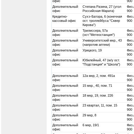
офис
900
Дополнительный
Степана Разина, 27 (угол
Физ.
офис
Российская-Марата)
900
Кредитно-
Сухэ-Батора, 6 (конечная
Физ.
кассовый офис
ост. троллейбуса "Сквер
900
Кирова")
Дополнительный
Трилиссера, 57а
Физ.
офис
(ост."Метеостанция")
900
Дополнительный
Университетский мкр., 43
Физ.
офис
(напротив аптеки)
900
Дополнительный
Урицкого, 19
Физ.
офис
900
Дополнительный
Юбилейный, 47 (м/у ост.
Физ.
офис
"Подстанция" и "Школа")
900
Дополнительный
12а мкр, 2, пом. 491а
Физ.
офис
900
Дополнительный
15 мкр., 40, пом. 71
Физ.
офис
900
Дополнительный
18 мкр, 19, пом. 226
Физ.
офис
900
Дополнительный
23 квартал, 11, пом. 15
Физ.
офис
900
Дополнительный
29 мкр, 8
Физ.
офис
900
Дополнительный
6 мкр, 19/1
Физ.
офис
900