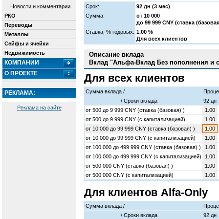
Новости и комментарии
Срок:
92 дн (3 мес)
РКО
Сумма:
от 10 000
до 99 999 CNY (ставка (базовая
Переводы
Cтавка, % годовых:
1.00 %
Металлы
Для всех клиентов
Сейфы и ячейки
Недвижимость
Описание вклада
Вклад "Альфа-Вклад Без пополнения и с
КОМПАНИИ
О ПРОЕКТЕ
Для всех клиентов
Сумма вклада /
Проце
РЕКЛАМА:
/ Cроки вклада
92 дн
Реклама на сайте
от
500
до
9 999
CNY (ставка (базовая) )
1.00
от
500
до
9 999
CNY (c капитализацией)
1.00
от
10 000
до
99 999
CNY (ставка (базовая) )
1.00
от
10 000
до
99 999
CNY (c капитализацией)
1.00
от
100 000
до
499 999
CNY (ставка (базовая) )
1.00
от
100 000
до
499 999
CNY (c капитализацией)
1.00
от
500 000
CNY (ставка (базовая) )
1.00
от
500 000
CNY (c капитализацией)
1.00
Для клиентов Alfa-Only
Сумма вклада /
Проце
/ Cроки вклада
92 дн