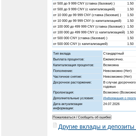
от
500
до
9 999
CNY (ставка (базовая) )
1.50
от
500
до
9 999
CNY (c капитализацией)
1.50
от
10 000
до
99 999
CNY (ставка (базовая) )
1.50
от
10 000
до
99 999
CNY (c капитализацией)
1.50
от
100 000
до
499 999
CNY (ставка (базовая) )
1.50
от
100 000
до
499 999
CNY (c капитализацией)
1.50
от
500 000
CNY (ставка (базовая) )
1.50
от
500 000
CNY (c капитализацией)
1.50
Тип вклада
Стандартный
Выплата процентов:
Ежемесячно.
Капитализация процентов:
Возможна
Пополнение:
Невозможно (Нет)
Частичное снятие:
Невозможно (Нет)
Досрочное расторжение:
В случае досрочного
годовых
Пролонгация:
Возможно (Возможно
Дополнительные условия:
Информация о прогр
Дата актуализации
24.07.2026
информации:
Другие вклады и депозиты