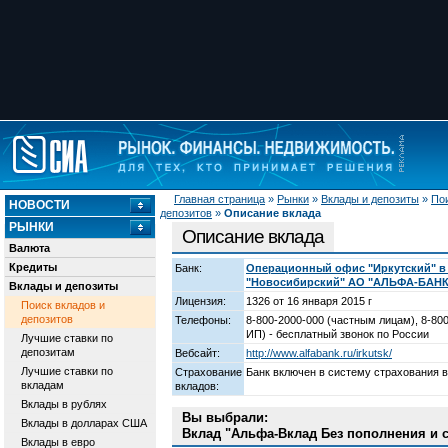
Главная страница
»
Рынки
»
Вклады и депозиты
»
Пои
НОВОСТИ
депозитов
»
Описание вклада
РЫНКИ
Описание вклада
Валюта
Кредиты
Банк:
Операционный офис "Иркутский" в 
"Новосибирский" АО "АЛЬФА-БАНК
Вклады и депозиты
Лицензия:
1326 от 16 января 2015 г
Поиск вкладов и
депозитов
Телефоны:
8-800-2000-000 (частным лицам), 8-800
ИП) - бесплатный звонок по России
Лучшие ставки по
депозитам
Вебсайт:
http://www.alfabank.ru/irkutsk/
Лучшие ставки по
Страхование
Банк включен в систему страхования 
вкладам
вкладов:
Вклады в рублях
Вы выбрали:
Вклады в долларах США
Вклад "Альфа-Вклад Без пополнения и с
Вклады в евро