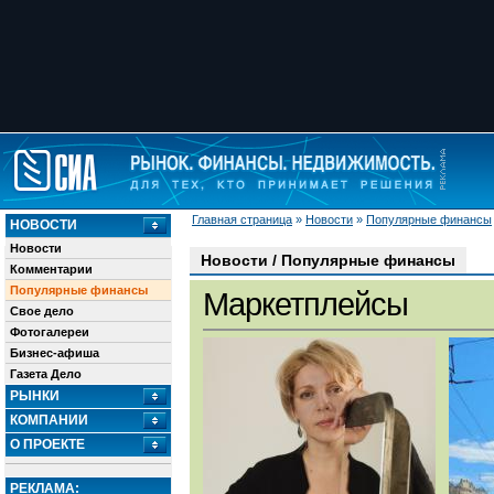
Главная страница
»
Новости
»
Популярные финансы
НОВОСТИ
Новости
Новости / Популярные финансы
Комментарии
Популярные финансы
Маркетплейсы
Свое дело
Фотогалереи
Бизнес-афиша
Газета Дело
РЫНКИ
КОМПАНИИ
О ПРОЕКТЕ
РЕКЛАМА: