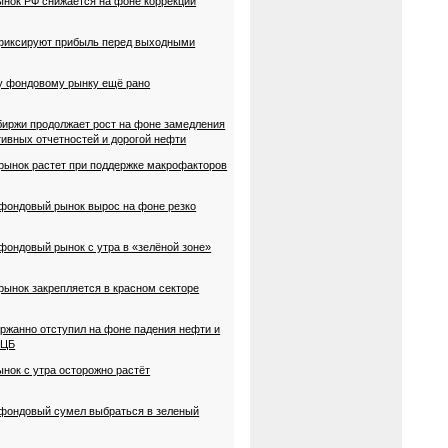
ынок РФ снижается на фоне коррекции
 фиксируют прибыль перед выходными
му фондовому рынку ещё рано
биржи продолжает рост на фоне замедления
ивных отчетностей и дорогой нефти
 рынок растет при поддержке макрофакторов
 фондовый рынок вырос на фоне резко
 фондовый рынок с утра в «зелёной зоне»
 рынок закрепляется в красном секторе
ржанно отступил на фоне падения нефти и
 ЦБ
ынок с утра осторожно растёт
 фондовый сумел выбраться в зеленый