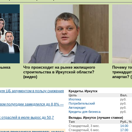
рынка
Что происходит на рынке жилищного
Почему то
строительства в Иркутской области?
тринадцат
(видео)
апартах? 
ля ЦБ аргументом в пользу снижения
Кредиты. Иркутск
Цель
Вал.
Ипотека
руб.
Потребительский
руб.
рвом полугодии замедлился до 8,8% —
Автокредит
руб.
Кредиты для бизнеса
руб.
отраслей в июле вырос до 50,7
Вклады. Иркутск (лучшие ставки)
Тип
Руб., %
Стандартный, 3 мес.
14.00
Стандартный, 6 мес.
17.00