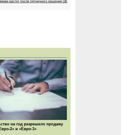
биржи растет после пятничного решения ЦБ
ство на год разрешило продажу
Евро-2» и «Евро-3»