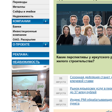
Переводы
Металлы
Сейфы и ячейки
Недвижимость
КОМПАНИИ
Банки
Инвестиционные
компании
ОАО. Раскрытие
О ПРОЕКТЕ
РЕКЛАМА:
Какие перспективы у иркутского 
жилого строительства?
НЕДВИЖИМОСТЬ
Сезонная дефляция станет д
06
ключевой ставки
августа
Рынок курьерских услуг в пе
06
до 37 млрд рублей
августа
Индекс PMI обрабатывающих 
06
пункта
августа