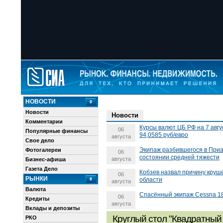
НОВОСТИ
Новости
Новости
Комментарии
Курсы валют ЦБ РФ на 7 авгу
06
Популярные финансы
94,0585 руб/евро
августа
Свое дело
Экипаж разбившегося в Приа
Фотогалереи
06
состоянии средней тяжести
августа
Бизнес-афиша
Газета Дело
Кобзев назвал причину круш
06
РЫНКИ
области
августа
Валюта
Спасённый экипаж Cessna 182
06
Кредиты
августа
Вклады и депозиты
Круглый стол "Квадратный 
РКО