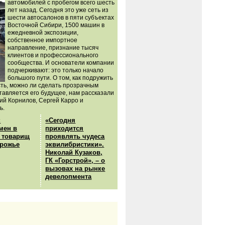
автомобилей с пробегом всего шесть
лет назад. Сегодня это уже сеть из
шести автосалонов в пяти субъектах
Восточной Сибири, 1500 машин в
ежедневной экспозиции,
собственное импортное
направление, признание тысяч
клиентов и профессионального
сообщества. И основатели компании
подчеркивают: это только начало
большого пути. О том, как подружить
ть, можно ли сделать прозрачным
тавляется его будущее, нам рассказали
ий Корнилов, Сергей Карро и
ь.
:
«Сегодня
мен в
приходится
и товарищ
проявлять чудеса
орожье
эквилибристики».
Николай Кузаков,
ГК «Горстрой», – о
вызовах на рынке
девелопмента