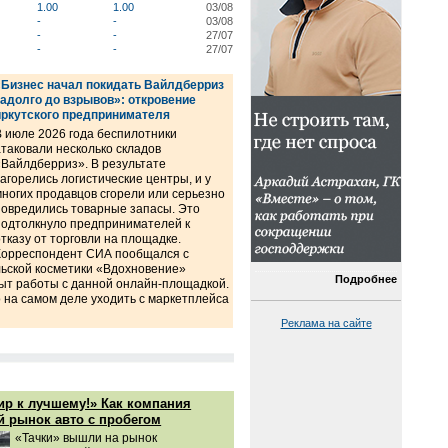
1.00
1.00
03/08
-
-
03/08
-
-
27/07
-
-
27/07
«Бизнес начал покидать Вайлдберриз
задолго до взрывов»: откровение
иркутского предпринимателя
В июле 2026 года беспилотники
атаковали несколько складов
«Вайлдберриз». В результате
загорелись логистические центры, и у
многих продавцов сгорели или серьезно
повредились товарные запасы. Это
подтолкнуло предпринимателей к
отказу от торговли на площадке.
Корреспондент СИА пообщался с
ьской косметики «Вдохновение»
Подробнее
ыт работы с данной онлайн-площадкой.
о на самом деле уходить с маркетплейса
Реклама на сайте
р к лучшему!» Как компания
й рынок авто с пробегом
«Тачки» вышли на рынок