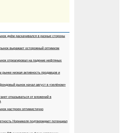
ынок днём раскачивался в разные стороны
 рынок выражает осторожный оптимизм
ынок отреагировал на падение нефтяных
м рынке низкая активность продавцов и
 фондовый рынок начал август в «зелёном»
танет отказываться от вложений в
А
ынок настроен оптимистично
четность Норникеля подтверждает потенциал