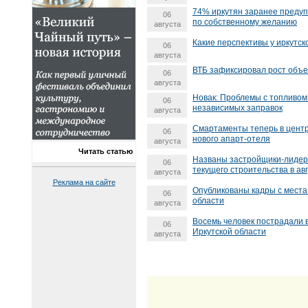
74% иркутян заранее предуп
06
по собственному желанию
августа
Какие перспективы у иркутск
06
августа
ВТБ зафиксировал рост объе
06
августа
Новак: Проблемы с топливом 
06
независимых заправок
августа
Смартаменты теперь в центр
06
нового апарт-отеля
августа
Читать статью
Названы застройщики-лидер
06
текущего строительства в авг
августа
Реклама на сайте
Опубликованы кадры с места
06
области
августа
Восемь человек пострадали в
06
Иркутской области
августа