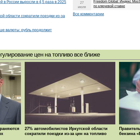
Freedom Global: Индекс Мос
 в России выросли в 4,5 раза в 2025
27
по ключевой ставке
июля
Все комментарии
ой области сократили поездки из-за
ьше валюты: рубль продолжит
егулирование цен на топливо все ближе
храняются
27% автомобилистов Иркутской области
Правитель
ых
сократили поездки из-за цен на топливо
бензина «