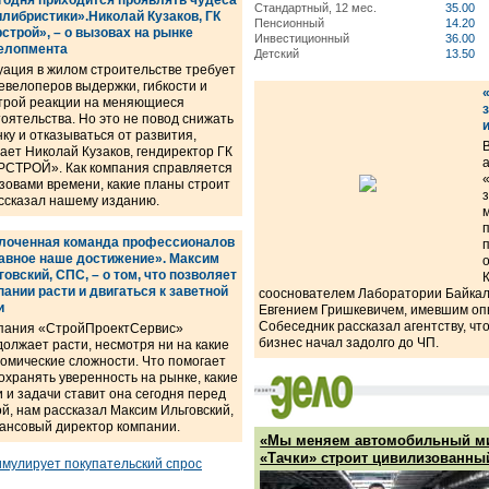
годня приходится проявлять чудеса
Стандартный, 12 мес.
35.00
илибристики».Николай Кузаков, ГК
Пенсионный
14.20
рстрой», – о вызовах на рынке
Инвестиционный
36.00
елопмента
Детский
13.50
уация в жилом строительстве требует
евелоперов выдержки, гибкости и
трой реакции на меняющиеся
оятельства. Но это не повод снижать
ку и отказываться от развития,
ает Николай Кузаков, гендиректор ГК
РСТРОЙ». Как компания справляется
зовами времени, какие планы строит
рассказал нашему изданию.
лоченная команда профессионалов
лавное наше достижение». Максим
овский, СПС, – о том, что позволяет
пании расти и двигаться к заветной
сооснователем Лаборатории Байкал
и
Евгением Гришкевичем, имевшим оп
Собеседник рассказал агентству, чт
пания «СтройПроектСервис»
бизнес начал задолго до ЧП.
олжает расти, несмотря ни на какие
номические сложности. Что помогает
охранять уверенность на рынке, какие
 и задачи ставит она сегодня перед
й, нам рассказал Максим Ильговский,
ансовый директор компании.
«Мы меняем автомобильный ми
«Тачки» строит цивилизованны
имулирует покупательский спрос