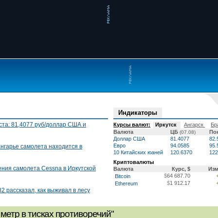
Индикаторы
ста: 81,4077 руб/доллар США и
Курсы валют:
Иркутск
Ангарск
Бр
Валюта
ЦБ
По
(07.08)
Доллар США
81.4077
82
Евро
94.0585
95
нгарье самолета находится в
10 Китайских юаней
120.6370
12
Криптовалюты
ения самолета Cessna в Иркутской
Валюта
Курс, $
Из
$
64 687.70
Bitcoin
$
1 912.17
Ethereum
 рассказал, как выживал в лесу
метр в тисках противоречий"