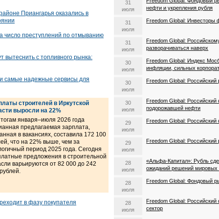
Freedom Global: Фондовый р
31
нефти и укрепления рубля
июля
 районе Приангарья оказались в
оянии
Freedom Global: Инвесторы
31
июля
да число преступлений по отмыванию
Freedom Global: Российско
31
разворачиваться наверх
июля
т вытеснить с топливного рынка:
Freedom Global: Индекс Мос
30
инфляции, сильных корпорат
июля
и самые надежные сервисы для
Freedom Global: Российский
30
июля
Freedom Global: Российский
платы строителей в Иркутской
30
подорожавшей нефти
июля
асти выросли на 22%
итогам января–июля 2026 года
Freedom Global: Российский
29
ианная предлагаемая зарплата,
июля
анная в вакансиях, составила 172 100
Freedom Global: Российский
ей, что на 22% выше, чем за
29
логичный период 2025 года. Сегодня
июля
платные предложения в строительной
«Альфа-Капитал»: Рубль сде
28
сли варьируются от 82 000 до 242
ожиданий решений мировых
июля
рублей.
Freedom Global: Фондовый р
28
июля
Freedom Global: Российский
реходит в фазу покупателя
28
сектор
июля