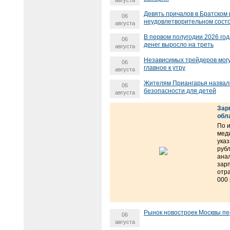
Девять причалов в Братском
06
неудовлетворительном сост
августа
В первом полугодии 2026 го
06
денег выросло на треть
августа
Независимых трейдеров могу
06
главное к утру
августа
Жителям Приангарья назвал
06
безопасности для детей
августа
Зар
обл
По 
мед
указ
рубл
ана
зар
отра
000 
Рынок новостроек Москвы пе
06
августа