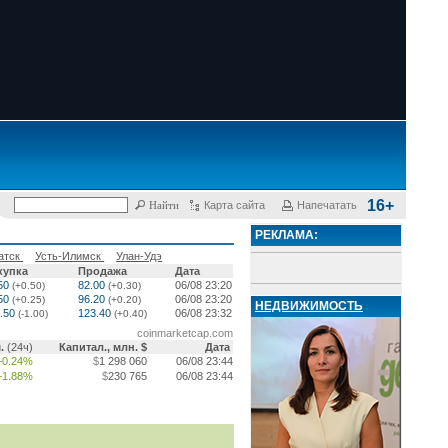
16+
Карта сайта
Напечатать
РЕКЛАМА:
атск
Усть-Илимск
Улан-Удэ
купка
Продажа
Дата
.50
82.00
06/08 23:20
(+0.50)
(+0.30)
.50
96.20
06/08 23:20
(+0.25)
(+0.20)
НЕДВИЖИМОСТЬ
2.50
123.40
06/08 23:32
(-1.00)
(+0.40)
coinmarketcap.com
м.
(24ч)
Капитал., млн. $
Дата
+0.24%
$
1 298 060
06/08 23:44
+1.88%
$
230 765
06/08 23:44