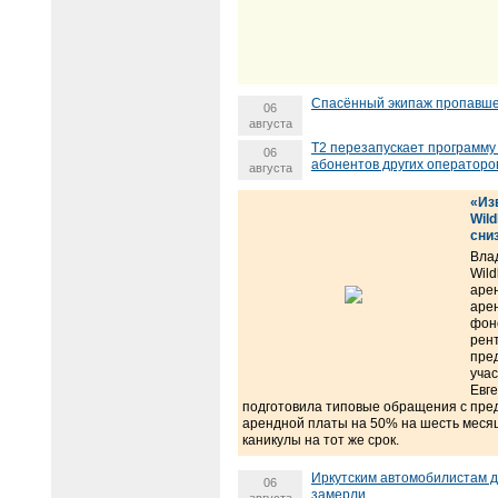
Спасённый экипаж пропавше
06
августа
Т2 перезапускает программу
06
абонентов других операторо
августа
«Из
Wil
сни
Вла
Wild
аре
арен
фон
рен
пре
уча
Евг
подготовила типовые обращения с пре
арендной платы на 50% на шесть меся
каникулы на тот же срок.
Иркутским автомобилистам 
06
замерли
августа