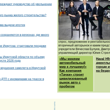
реждают руководство об увольнении
ого рынка жилого строительства?
ма выдачи ипотек
сохраняются в регионах, где много
спрос, предложение и рентабельнос
вторичный авторынок и каким предс
е Иркутска: стартовали продажи
учредители Вячеслав Булуев, Дмитр
управляющий директор Юлия Стрел
ы Иркутской области по объему
«Мы меняем
Haval H9
усте 2026 года
автомобильный
джентль
мир к лучшему!»
городе 
 крушения самолета в Иркутской
Как компания
на безд
«Тачки» строит
цивилизованный
 ДТП с иномарками на трассе в
рынок авто с
пробегом