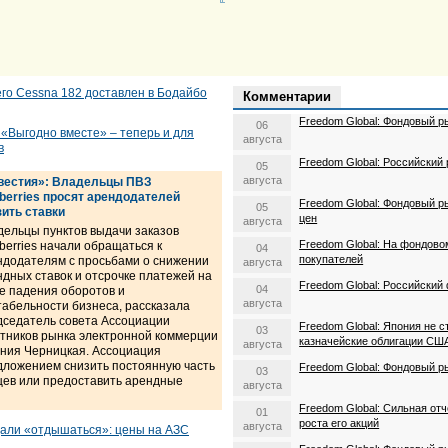
го Cessna 182 доставлен в Бодайбо
Комментарии
Freedom Global: Фондовый р
06
 «Выгодно вместе» – теперь и для
августа
в
Freedom Global: Российский
05
августа
вестия»: Владельцы ПВЗ
dberries просят арендодателей
Freedom Global: Фондовый р
05
зить ставки
цен
августа
дельцы пунктов выдачи заказов
Freedom Global: На фондово
berries начали обращаться к
04
покупателей
ндодателям с просьбами о снижении
августа
дных ставок и отсрочке платежей на
Freedom Global: Российский
04
е падения оборотов и
августа
табельности бизнеса, рассказала
дседатель совета Ассоциации
Freedom Global: Япония не с
03
стников рынка электронной коммерции
казначейские облигации СШ
августа
ения Черницкая. Ассоциация
дложением снизить постоянную часть
Freedom Global: Фондовый р
03
цев или предоставить арендные
августа
Freedom Global: Сильная от
01
роста его акций
августа
дали «отдышаться»: цены на АЗС