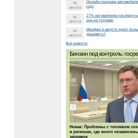
Онлайн-продажи автомобилей
06
году
августа
27% автомобилистов Иркутск
06
цен на топливо
августа
Минфин в августе купит бол
06
дешеветь?
августа
Все новости
Бензин под контроль: госр
Новак: Проблемы с топливом со
в регионах, где много независим
заправок