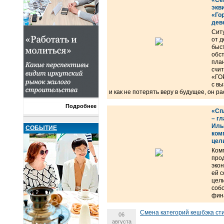
«Се
экв
«Го
дев
Сит
от д
быс
обст
план
счит
«ГО
с вы
и как не потерять веру в будущее, он 
Подробнее
«Сп
– г
Ильг
СОБЫТИЕ
ком
цел
Ком
прод
эко
ей с
цели
собо
фин
Смена категорий кешбэка ст
06
августа