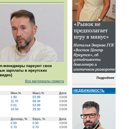
п-менеджеры паркуют свои
ые зарплаты в иркутских
(видео)
Подробнее
Все материалы сюжета
НЕДВИЖИМОСТЬ
Мин.%
Макс.%
Дата
1.90
53.99
03/08
11.70
69.34
03/08
0.01
53.99
03/08
16.50
29.50
03/08
Доллар, %
Евро, %
Дата
0.50
0.50
03/08
0.70
0.70
03/08