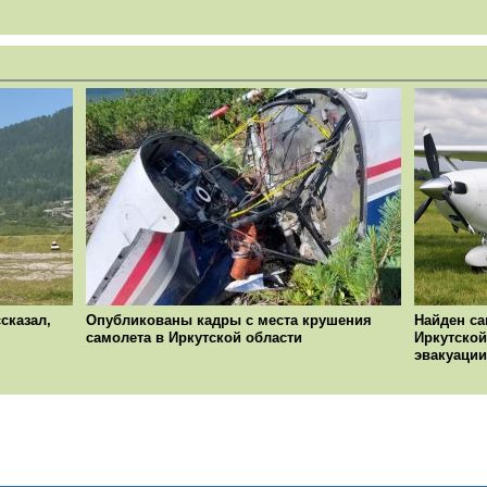
сказал,
Опубликованы кадры с места крушения
Найден са
самолета в Иркутской области
Иркутской
эвакуации