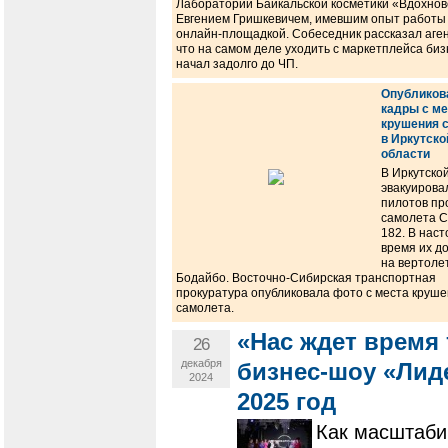
Лаборатории Байкальской косметики «Вдохно
Евгением Гришкевичем, имевшим опыт работы
онлайн-площадкой. Собеседник рассказал аген
что на самом деле уходить с маркетплейса биз
начал задолго до ЧП.
Опубликов
кадры с ме
крушения 
в Иркутско
области
В Иркутско
эвакуирова
пилотов пр
самолета C
182. В нас
время их д
на вертоле
Бодайбо. Восточно-Сибирская транспортная
прокуратура опубликовала фото с места круш
самолета.
«Нас ждет время
26
декабря
бизнес-шоу «Лиде
2024
2025 год
​​​​​​​Как масш