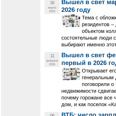
Вышел в свет ма
16
марта
2026 году
2026
Тема с облож
резидентов –
объектом кол
состоятельные люди с
выбирают именно этот
Вышел в свет фе
11
февраля
первый в 2026 го
2026
Открывает ег
генеральным 
поговорили о 
недвижимости сдвигае
почему горожане все 
дом, и как поселок «К
ВТБ: число зарпл
06