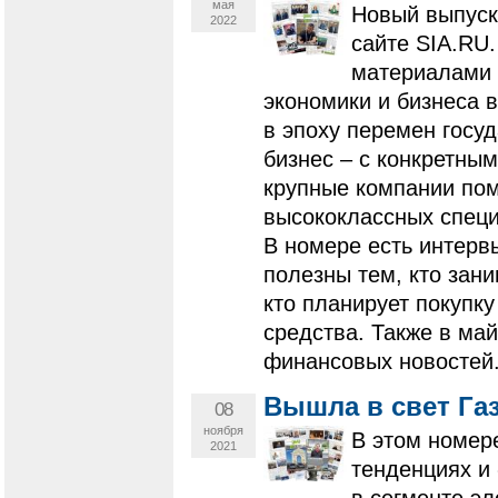
мая
Новый выпуск
2022
сайте SIA.RU
материалами 
экономики и бизнеса в
в эпоху перемен госу
бизнес – с конкретны
крупные компании пом
высококлассных специ
В номере есть интерв
полезны тем, кто зан
кто планирует покупку
средства. Также в ма
финансовых новостей
Вышла в свет Газ
08
ноября
В этом номере
2021
тенденциях и 
в сегменте эл