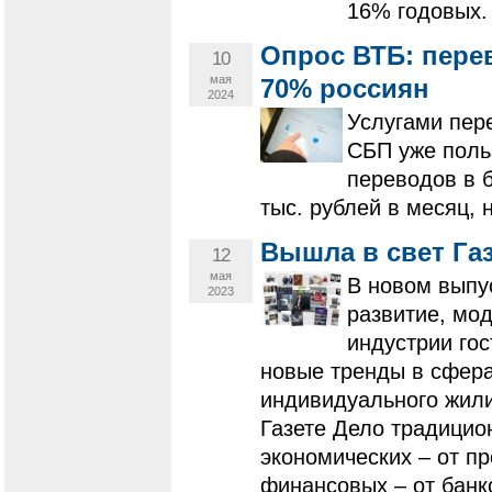
16% годовых.
Опрос ВТБ: пере
10
мая
70% россиян
2024
Услугами пер
СБП уже поль
переводов в 
тыс. рублей в месяц, 
Вышла в свет Газ
12
мая
В новом выпус
2023
развитие, мо
индустрии го
новые тренды в сфера
индивидуального жили
Газете Дело традицио
экономических – от п
финансовых – от банк