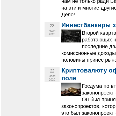
нам не только ради Б
на эти и многие други
Дело!
Инвестбанкиры з
23
июля
Второй кварт
2020
работающих н
последние два
комиссионные доходы 
половины принес рыно
Криптовалюту оф
22
июля
поле
2020
Госдума по вт
законопроект
Он был приня
законопроектов, котор
это был законопроект