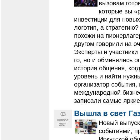
вызовам гото
которые вы «р
инвестиции для новых
логотип, а стратегию
похожи на пионерлаге
другом говорили на о
Эксперты и участники
го, но и обменялись о
история общения, ког
уровень и найти нужн
организатор события,
международной бизне
записали самые яркие
Вышла в свет Газ
03
ноября
Новый выпуск
2024
событиями, п
Иркутской об