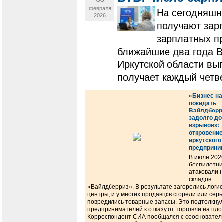
февраля
На сегодняшн
2026
получают зарп
зарплатных пр
ближайшие два года В
Иркутской области вы
получает каждый четв
«Бизнес н
покидать
Вайлдберр
задолго до
взрывов»:
откровени
иркутского
предприни
В июле 202
беспилотни
атаковали 
складов
«Вайлдберриз». В результате загорелись логи
центры, и у многих продавцов сгорели или сер
повредились товарные запасы. Это подтолкну
предпринимателей к отказу от торговли на пл
Корреспондент СИА пообщался с соосновате