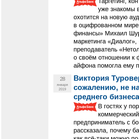
Таргетинг, ко
уже знакомы в
охотится на новую ау
в оцифрованном мире
финансы» Михаил Шуры
маркетинга «Диалог»,
преподаватель «Нетол
о своём отношении к ф
айфона помогла ему п
Виктория Туровер
28
января
сожалению, не н
2019
среднего бизнес
В гостях у по
коммерческий
предприниматель с бо
рассказала, почему б
как всё-таки можно по