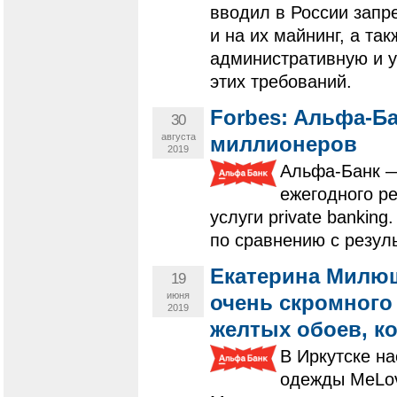
вводил в России запр
и на их майнинг, а та
административную и у
этих требований.
Forbes: Aльфа-Б
30
августа
миллионеров
2019
Альфа-Банк —
ежегодного р
услуги private bankin
по сравнению с резуль
Екатерина Милюш
19
июня
очень скромного 
2019
желтых обоев, к
В Иркутске на
одежды MeLov