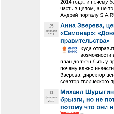
2014 года, и почему 
часть в целом, а не т
Андрей порталу SIA.R
Анна Зверева, ц
25
февраля
«Самовар»: «Дов
2019
правительства»
Куда отправит
возможности в
план должен быть у п
почему важно инвести
Зверева, директор це
соавтор творческого п
Михаил Шурыгин,
11
февраля
брызги, но не по
2019
потому что они 