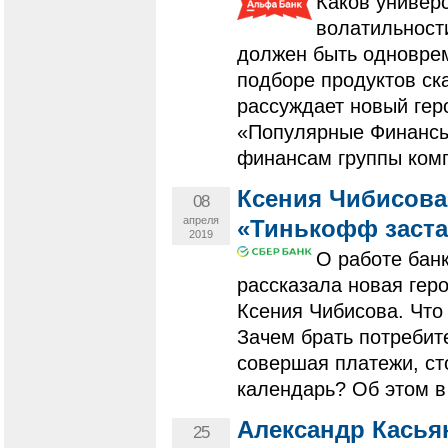
Каков универ
волатильност
должен быть одноврем
подборе продуктов ск
рассуждает новый гер
«Популярные Финансы
финансам группы комп
Ксения Чибисова,
08
апреля
«Тинькофф заста
2019
О работе банк
рассказала новая гер
Ксения Чибисова. Что
Зачем брать потребит
совершая платежи, ст
календарь? Об этом в
Александр Касьян
25