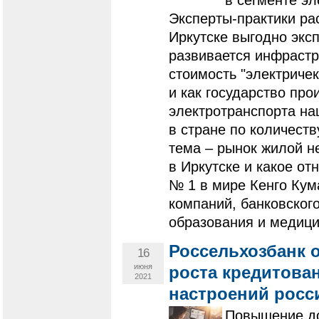
Эксперты-практики ра
Иркутске выгодно эксп
развивается инфрастр
стоимость "электриче
и как государство про
электротранспорта на
в стране по количест
тема – рынок жилой н
в Иркутске и какое о
№ 1 в мире Кенго Кум
компаний, банковского
образования и медиц
Россельхозбанк 
16
июня
роста кредитова
2021
настроений росси
Повышение до