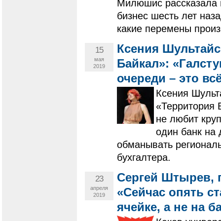
Милюшис рассказала п
бизнес шесть лет наза
какие перемены произ
Ксения Шультайс
15
мая
Байкал»: «Галсту
2019
очереди – это вс
Ксения Шульт
«Территория 
не любит кру
один банк на
обманывать региональ
бухгалтера.
Сергей Штырев, 
23
апреля
«Сейчас опять ст
2019
ячейке, а не на 