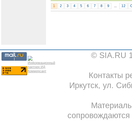
1
2
3
4
5
6
7
8
9
...
12
© SIA.RU 
Контакты ре
Иркутск, ул. Сиб
Материал
сопровождаются 