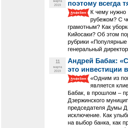
марта
поэтому всегда т
2019
К чему нужно 
рубежом? С че
грамотным? Как уборк
Кийосаки? Об этом по
рубрики «Популярные
генеральный директор
Андрей Бабак: «
11
марта
это инвестиции в
2019
«Одним из по
является кли
Бабак, в прошлом – п
Дзержинского муницип
председателя Думы Дз
исключение. Как улыб
на выбор банка, как п