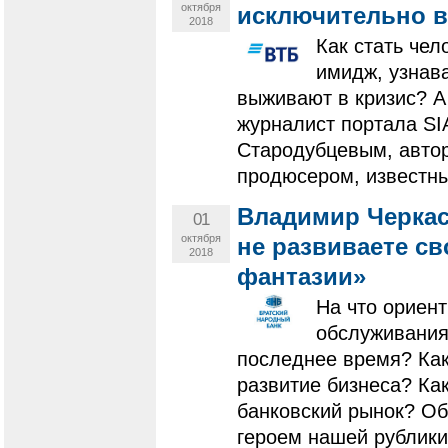
октября
исключительно в 
2018
Как стать че
имидж, узнава
выживают в кризис? А
журналист портала S
Стародубцевым, авто
продюсером, известны
Владимир Черкас
01
октября
не развиваете сво
2018
фантазии»
На что ориен
обслуживания
последнее время? Как
развитие бизнеса? Ка
банковский рынок? Об
героем нашей рублик