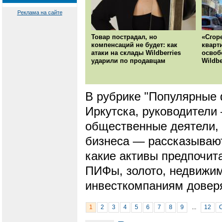
Реклама на сайте
Товар пострадал, но
«Сгор
компенсаций не будет: как
кварт
атаки на склады Wildberries
освоб
ударили по продавцам
Wildbe
В рубрике "Популярные
Иркутска, руководители
общественные деятели, 
бизнеса — рассказывают
какие активы предпочит
ПИФы, золото, недвижим
инвесткомпаниям доверя
1
2
3
4
5
6
7
8
9
...
12