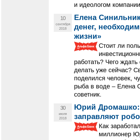
и идеологом компани
Елена Синильник
10
сентября
денег, необходи
2018
жизни»
Стоит ли пол
инвестиционн
работать? Чего ждать
делать уже сейчас? С
поделился человек, ч
рыба в воде – Елена
советник.
Юрий Дромашко: 
30
июля
заправляют роб
2018
Как заработа
миллионер Юр