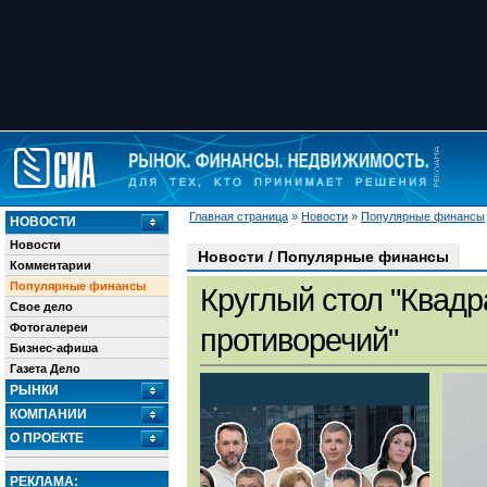
Главная страница
»
Новости
»
Популярные финансы
НОВОСТИ
Новости
Новости / Популярные финансы
Комментарии
Популярные финансы
Круглый стол "Квадр
Свое дело
Фотогалереи
противоречий"
Бизнес-афиша
Газета Дело
РЫНКИ
КОМПАНИИ
О ПРОЕКТЕ
РЕКЛАМА: