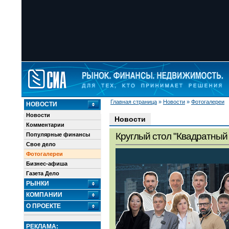
Главная страница
»
Новости
»
Фотогалереи
НОВОСТИ
Новости
Новости
Комментарии
Круглый стол "Квадратный 
Популярные финансы
Свое дело
Фотогалереи
Бизнес-афиша
Газета Дело
РЫНКИ
КОМПАНИИ
О ПРОЕКТЕ
РЕКЛАМА: