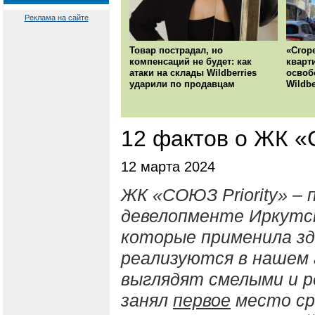
Реклама на сайте
Товар пострадал, но
«Сгор
компенсаций не будет: как
кварт
атаки на склады Wildberries
освоб
ударили по продавцам
Wildbe
12 фактов о ЖК «
12 марта 2024
ЖК «СОЮЗ
Priority
» – 
девелопменте Иркутс
которые применила з
реализуются в нашем 
выглядят смелыми и р
занял
первое
место ср