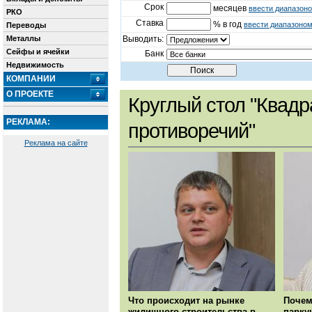
Срок
месяцев
ввести диапазон
РКО
Ставка
% в год
ввести диапазоно
Переводы
Металлы
Выводить:
Сейфы и ячейки
Банк
Недвижимость
КОМПАНИИ
О ПРОЕКТЕ
Круглый стол "Квадр
РЕКЛАМА:
противоречий"
Реклама на сайте
Что происходит на рынке
Почем
жилищного строительства в
парку