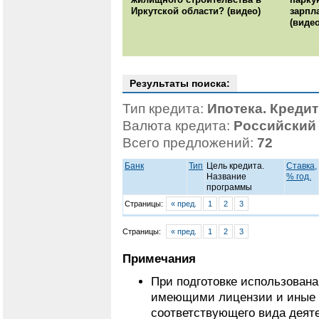
Иркутской области? (видео)
зарпл
(видео
Результаты поиска:
Тип кредита:
Ипотека. Креди
Валюта кредита:
Российский
Всего предложений:
72
Банк
Тип
Цель кредита.
Ставка,
Название
% год.
программы
Страницы:
« пред.
1
2
3
Страницы:
« пред.
1
2
3
Примечания
При подготовке использован
имеющими лицензии и иные 
соответствующего вида деят