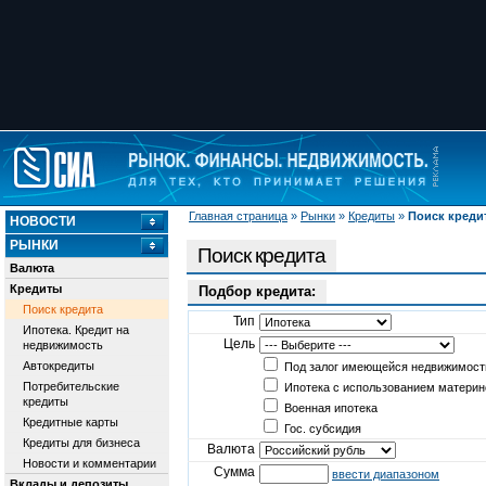
Главная страница
»
Рынки
»
Кредиты
»
Поиск креди
НОВОСТИ
РЫНКИ
Поиск кредита
Валюта
Кредиты
Подбор кредита:
Поиск кредита
Тип
Ипотека. Кредит на
Цель
недвижимость
Автокредиты
Под залог имеющейся недвижимост
Потребительские
Ипотека с использованием материн
кредиты
Военная ипотека
Кредитные карты
Гос. субсидия
Кредиты для бизнеса
Валюта
Новости и комментарии
Сумма
ввести диапазоном
Вклады и депозиты