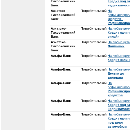
Тихоокеанский
Кредит под з
Банк
недвижимост
Азиатско-
Потребительский
На
Тихоокеанский
рефинансиров
Банк
кредитов .
Рефинансиро
Азиатско-
Потребительский
На любые цели
Тихоокеанский
Кредит нали
Банк
онлайн
Азиатско-
Потребительский
На любые цели
Тихоокеанский
Лояльный
Банк
Альфа-Банк
Потребительский
На любые цели
Кредит нали
Альфа-Банк
Потребительский
На любые цели
Деньги до
зарплаты
Альфа-Банк
Потребительский
На
рефинансиров
Рефинансиро
кредитов
Альфа-Банк
Потребительский
На любые цели
Кредит под з
недвижимост
Альфа-Банк
Потребительский
На любые цели
Кредит нали
под залог
автомобиля