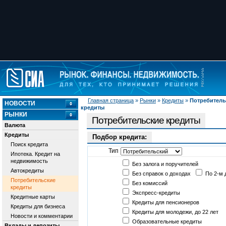
Главная страница
»
Рынки
»
Кредиты
»
Потребитель
НОВОСТИ
кредиты
РЫНКИ
Потребительские кредиты
Валюта
Кредиты
Подбор кредита:
Поиск кредита
Тип
Ипотека. Кредит на
недвижимость
Без залога и поручителей
Автокредиты
Без справок о доходах
По 2-м 
Потребительские
Без комиссий
кредиты
Экспресс-кредиты
Кредитные карты
Кредиты для пенсионеров
Кредиты для бизнеса
Кредиты для молодежи, до 22 лет
Новости и комментарии
Образовательные кредиты
Вклады и депозиты