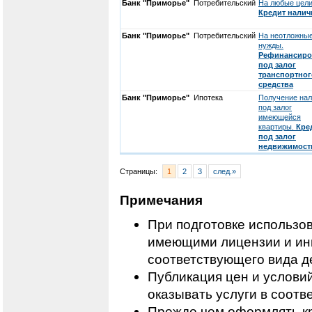
Банк "Приморье"
Потребительский
На любые цели
Кредит нали
Банк "Приморье"
Потребительский
На неотложны
нужды.
Рефинансиро
под залог
транспортног
средства
Банк "Приморье"
Ипотека
Получение на
под залог
имеющейся
квартиры.
Кре
под залог
недвижимост
Страницы:
1
2
3
след.»
Примечания
При подготовке использо
имеющими лицензии и ин
соответствующего вида д
Публикация цен и условий
оказывать услуги в соотв
Прежде чем оформлять кр