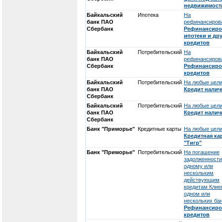
недвижимост
Байкальский
Ипотека
На
банк ПАО
рефинансирова
Сбербанк
Рефинансиро
ипотеки и др
кредитов
Байкальский
Потребительский
На
банк ПАО
рефинансиров
Сбербанк
Рефинансиро
кредитов
Байкальский
Потребительский
На любые цели
банк ПАО
Кредит нали
Сбербанк
Байкальский
Потребительский
На любые цели
банк ПАО
Кредит нали
Сбербанк
Банк "Приморье"
Кредитные карты
На любые цели
Кредитная ка
"Тигр"
Банк "Приморье"
Потребительский
На погашение
задолженности
одному или
нескольким
действующим
кредитам Клие
одном или
нескольких бан
Рефинансиро
кредитов