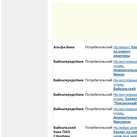
Альфа-Банк
Потребительский
На ремонт.
Кр
на ремонт
квартиры
Байкалкредобанк
Потребительский
На неотложны
нужды.
Доверительн
Микро
Байкалкредобанк
Потребительский
На неотложны
нужды.
Байкальский
Байкалкредобанк
Потребительский
На неотложны
нужды.
Креди
"Пенсионный
Байкалкредобанк
Потребительский
На неотложны
нужды.
Доверительн
Максимум
Байкальский
Потребительский
На любые цели
банк ПАО
Кредит на лю
Сбербанк
цели под зал