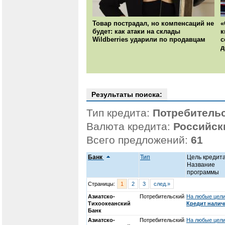
Товар пострадал, но компенсаций не
«
будет: как атаки на склады
к
Wildberries ударили по продавцам
с
д
Результаты поиска:
Тип кредита:
Потребитель
Валюта кредита:
Российск
Всего предложений:
61
Банк
Тип
Цель кредита
Название
программы
Страницы:
1
2
3
след.»
Азиатско-
Потребительский
На любые цели
Тихоокеанский
Кредит нали
Банк
Азиатско-
Потребительский
На любые цели