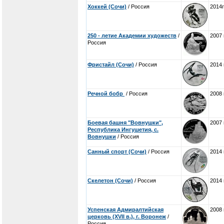
Хоккей (Сочи)
/ Россия
2014г
250 - летие Академии художеств
/
2007 
Россия
Фристайл (Сочи)
/ Россия
2014 
Речной бобр
/ Россия
2008 
Боевая башня "Вовнушки",
2007 
Республика Ингушетия, с.
Вовнушки
/ Россия
Санный спорт (Сочи)
/ Россия
2014 
Скелетон (Сочи)
/ Россия
2014 
Успенская Адмиралтийская
2008 
церковь (XVII в.), г. Воронеж
/
Россия