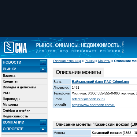
Главная страница
»
Рынки
»
Монеты
»
Описание мо
НОВОСТИ
РЫНКИ
Описание монеты
Валюта
Кредиты
Банк:
Байкальский банк ПАО Сбербанк
Вклады и депозиты
Лицензия:
1481
РКО
Телефоны:
Физ.лица: 8(800)555-555-0-900, юр.лица: 
Переводы
Email:
referent@sbank.irk.ru
Металлы
Вебсайт:
https://www.sberbank.com/ru
Сейфы и ячейки
Недвижимость
КОМПАНИИ
Описание монеты "Казанский вокзал (1862
О ПРОЕКТЕ
Монета
Казанский вокзал (1862 - 18