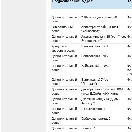
Подразделение
Адрес
Т
Дополнительный
2 Железнодорожная, 78
Физ
офис
Операционный
Авиастроителей, 28 (ост.
Физ
офис
"Авиазавод")
Дополнительный
Академическая, 18 (ост. "пос.
Физ
офис
Энергетиков")
Кредитно-
Байкальская, 143
Физ
кассовый офис
Дополнительный
Байкальская, 206
Физ
офис
Дополнительный
Байкальская, 105а
Физ
офис
юр.
(3
Дополнительный
Баррикад, 137 (ост.
Физ
офис
"Детская")
Дополнительный
Декабрьских Событий, 105А
Физ
офис
(угол Д.Событий-Уткина)
Дополнительный
Дзержинского, 27а ("Дом
Физ
офис
Кузнеца")
Дополнительный
Дзержинского, 1
Физ
офис
Дополнительный
Ербанова проезд, 6
Физ
офис
Дополнительный
Лапина, 1
Физ