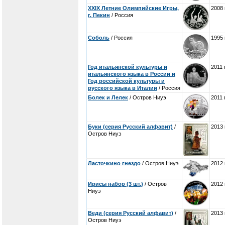
XXIX Летние Олимпийские Игры,
2008 
г. Пекин
/ Россия
Соболь
/ Россия
1995 
Год итальянской культуры и
2011 
итальянского языка в России и
Год российской культуры и
русского языка в Италии
/ Россия
Болек и Лелек
/ Остров Ниуэ
2011 
Буки (серия Русский алфавит)
/
2013 
Остров Ниуэ
Ласточкино гнездо
/ Остров Ниуэ
2012 
Ирисы набор (3 шт.)
/ Остров
2012 
Ниуэ
Веди (серия Русский алфавит)
/
2013 
Остров Ниуэ