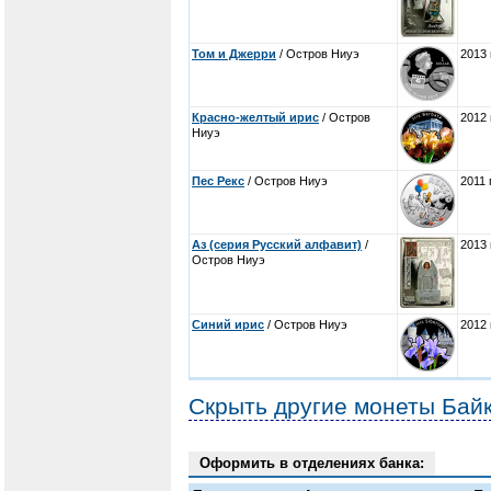
Том и Джерри
/ Остров Ниуэ
2013 
Красно-желтый ирис
/ Остров
2012 
Ниуэ
Пес Рекс
/ Остров Ниуэ
2011 
Аз (серия Русский алфавит)
/
2013 
Остров Ниуэ
Синий ирис
/ Остров Ниуэ
2012 
Скрыть другие монеты Бай
Оформить в отделениях банка: