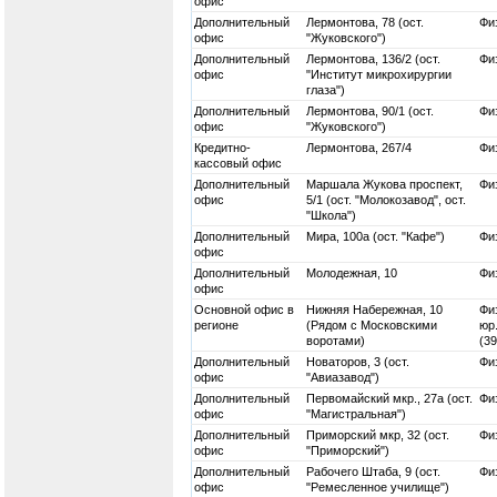
офис
Дополнительный
Лермонтова, 78 (ост.
Физ
офис
"Жуковского")
Дополнительный
Лермонтова, 136/2 (ост.
Физ
офис
"Институт микрохирургии
глаза")
Дополнительный
Лермонтова, 90/1 (ост.
Физ
офис
"Жуковского")
Кредитно-
Лермонтова, 267/4
Физ
кассовый офис
Дополнительный
Маршала Жукова проспект,
Физ
офис
5/1 (ост. "Молокозавод", ост.
"Школа")
Дополнительный
Мира, 100а (ост. "Кафе")
Физ
офис
Дополнительный
Молодежная, 10
Физ
офис
Основной офис в
Нижняя Набережная, 10
Физ
регионе
(Рядом с Московскими
юр.
воротами)
(3
Дополнительный
Новаторов, 3 (ост.
Физ
офис
"Авиазавод")
Дополнительный
Первомайский мкр., 27а (ост.
Физ
офис
"Магистральная")
Дополнительный
Приморский мкр, 32 (ост.
Физ
офис
"Приморский")
Дополнительный
Рабочего Штаба, 9 (ост.
Физ
офис
"Ремесленное училище")