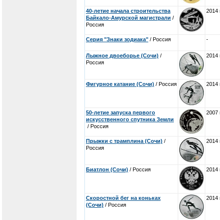
40-летие начала строительства
2014 
Байкало-Амурской магистрали
/
Россия
Серия "Знаки зодиака"
/ Россия
-
Лыжное двоеборье (Сочи)
/
2014 
Россия
Фигурное катание (Сочи)
/ Россия
2014 
50-летие запуска первого
2007 
искусственного спутника Земли
/ Россия
Прыжки с трамплина (Сочи)
/
2014 
Россия
Биатлон (Сочи)
/ Россия
2014 
Скоростной бег на коньках
2014 
(Сочи)
/ Россия