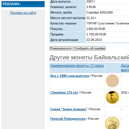
Дата выпуска
2007 г
РЕКЛАМА:
Номинал, валюта
3 RUB
Металл, проба
Серебро 925/1000
Реклама на сайте
Масса чистого металла
31,10 г.
Качество чеканки
"ПРУФ" (состояние "отлично
Покупка
1300,00 RUB
Продажа
2 700,00 RUB
Дата актуализации
22.08.2013
Другие монеты Байкальски
Наименование монеты / Страна
Дата
выпу
Все с 1998 года выпуска
/ Россия
-
Сбербанк 170 лет
/ Россия
2011 
Серия "Знаки зодиака"
/ Россия
-
Георгий Победоносец
/ Россия
-