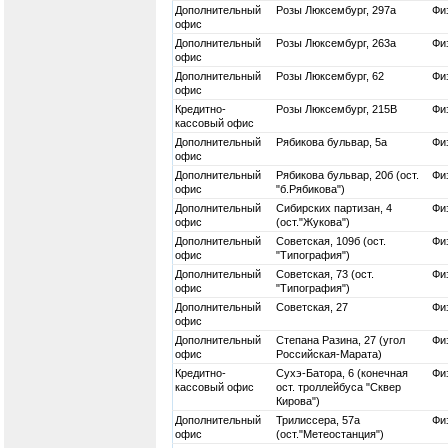
Дополнительный
Розы Люксембург, 297а
Физ
офис
Дополнительный
Розы Люксембург, 263а
Физ
офис
Дополнительный
Розы Люксембург, 62
Физ
офис
Кредитно-
Розы Люксембург, 215В
Физ
кассовый офис
Дополнительный
Рябикова бульвар, 5а
Физ
офис
Дополнительный
Рябикова бульвар, 20б (ост.
Физ
офис
"б.Рябикова")
Дополнительный
Сибирских партизан, 4
Физ
офис
(ост."Жукова")
Дополнительный
Советская, 109б (ост.
Физ
офис
"Типография")
Дополнительный
Советская, 73 (ост.
Физ
офис
"Типография")
Дополнительный
Советская, 27
Физ
офис
Дополнительный
Степана Разина, 27 (угол
Физ
офис
Российская-Марата)
Кредитно-
Сухэ-Батора, 6 (конечная
Физ
кассовый офис
ост. троллейбуса "Сквер
Кирова")
Дополнительный
Трилиссера, 57а
Физ
офис
(ост."Метеостанция")