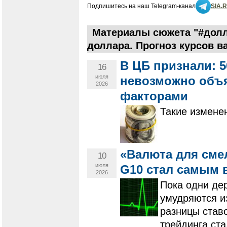
Подпишитесь на наш Telegram-канал
SIA.
Материалы сюжета "#долл
доллара. Прогноз курсов в
В ЦБ признали: 
16
июля
невозможно объ
2026
факторами
Такие измене
«Валюта для сме
10
июля
G10 стал самым 
2026
Пока одни дер
умудряются и
разницы ставо
трейдинга ст