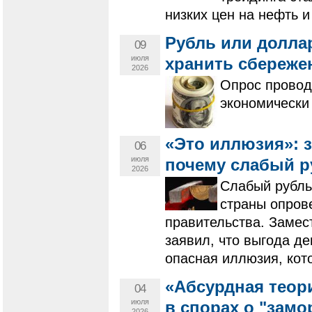
низких цен на нефть 
Рубль или долла
09
июля
хранить сбереже
2026
Опрос провод
экономически 
«Это иллюзия»: 
06
июля
почему слабый р
2026
Слабый рубль
страны опров
правительства. Замес
заявил, что выгода д
опасная иллюзия, кот
«Абсурдная теор
04
июля
в спорах о "замо
2026