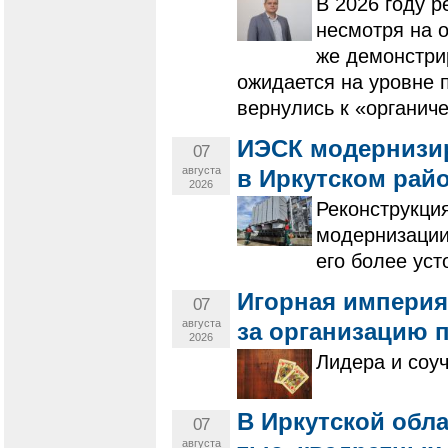
В 2026 году р
несмотря на о
же демонстри
ожидается на уровне 
вернулись к «органич
ИЭСК модернизи
07
августа
в Иркутском рай
2026
Реконструкци
модернизации
его более уст
Игорная империя 
07
августа
за организацию 
2026
Лидера и соу
В Иркутской обла
07
августа