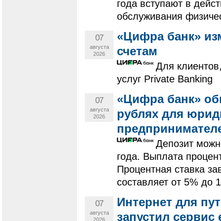
года вступают в дейс
обслуживания физичес
«Цифра банк» из
07
августа
счетам
2026
Для клиентов
услуг Private Banking
«Цифра банк» об
07
августа
рублях для юрид
2026
предпринимател
Депозит можно
года. Выплата процент
Процентная ставка за
составляет от 5% до 
Интернет для пут
07
августа
запустил сервис
2026