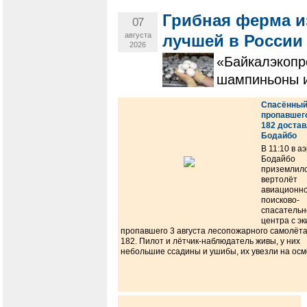
Грибная ферма и
07
августа
лучшей в России
2026
«Байкалэкопр
шампиньоны и
Спасённый
пропавшег
182 достав
Бодайбо
В 11:10 в а
Бодайбо
приземлил
вертолёт
авиационно
поисково-
спасательн
центра с э
пропавшего 3 августа лесопожарного самолёт
182. Пилот и лётчик-наблюдатель живы, у них
небольшие ссадины и ушибы, их увезли на осм