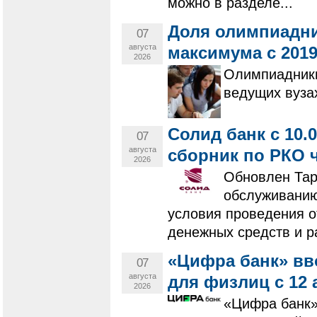
можно в разделе...
Доля олимпиадни
07
августа
максимума с 2019
2026
Олимпиадники
ведущих вуза
Солид банк с 10.
07
августа
сборник по РКО 
2026
Обновлен Тар
обслуживанию
условия проведения 
денежных средств и р
«Цифра банк» вв
07
августа
для физлиц с 12 
2026
«Цифра банк» 