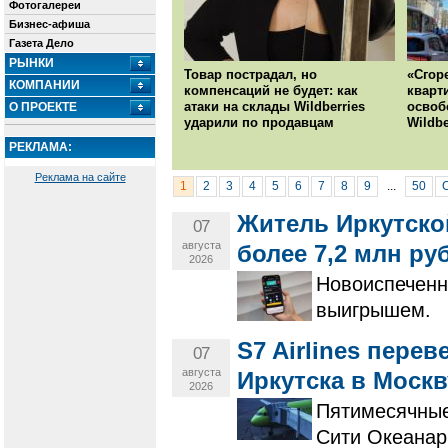
Фотогалереи
Бизнес-афиша
Газета Дело
РЫНКИ
Товар пострадал, но
«Сгор
КОМПАНИИ
компенсаций не будет: как
кварт
атаки на склады Wildberries
освоб
О ПРОЕКТЕ
ударили по продавцам
Wildbe
РЕКЛАМА:
Реклама на сайте
1
2
3
4
5
6
7
8
9
...
50
Житель Иркутско
07
августа
более 7,2 млн ру
2026
Новоиспеченн
выигрышем.
S7 Airlines пере
07
августа
Иркутска в Москв
2026
Пятимесячные
Сити Океанар