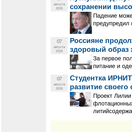
августа
сохранении высо
2026
Падение може
предупредил 
Россияне продол
07
августа
здоровый образ 
2026
За первое по
питание и од
Студентка ИРНИТ
07
августа
развитие своего 
2026
Проект Лилии
флотационных
литийсодержа