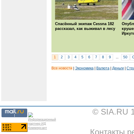
Спасённый экипаж Cessna 182
Опубл
рассказал, как выживал в лесу
круше
Иркут
1
2
3
4
5
6
7
8
9
...
50
Все новости
|
Экономика
|
Валюта
|
Деньги
|
Стр
© SIA.RU 
Контакты ре