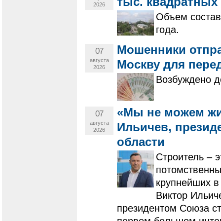
тыс. квадратных
2026
Объем состав
года.
Мошенники отпра
07
августа
Москву для пере
2026
Возбуждено д
«Мы не можем жи
07
августа
Ильичев, презид
2026
области
Строитель – э
потомственны
крупнейших в
Виктор Ильич
президентом Союза ст
первом большом интер