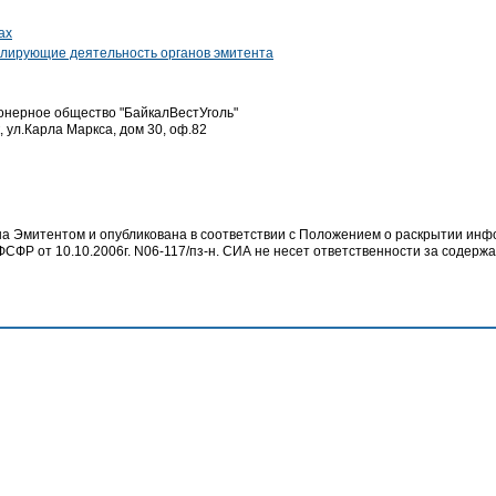
ах
гулирующие деятельность органов эмитента
онерное общество "БайкалВестУголь"
к, ул.Карла Маркса, дом 30, оф.82
 Эмитентом и опубликована в соответствии с Положением о раскрытии ин
СФР от 10.10.2006г. N06-117/пз-н. СИА не несет ответственности за содер