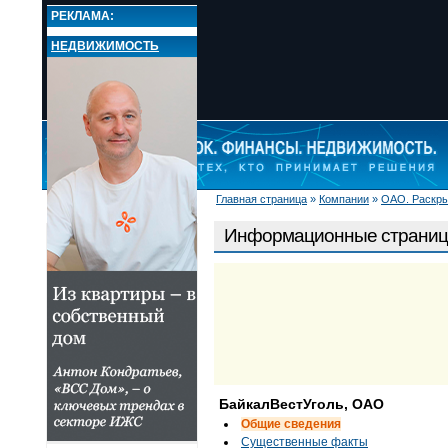
РЕКЛАМА:
НЕДВИЖИМОСТЬ
Главная страница
»
Компании
»
ОАО. Раскр
НОВОСТИ
РЫНКИ
Информационные страниц
КОМПАНИИ
Банки
Инвестиционные
компании
ОАО. Раскрытие
Информационные
страницы компаний
О ПРОЕКТЕ
БайкалВестУголь, ОАО
Общие сведения
Существенные факты