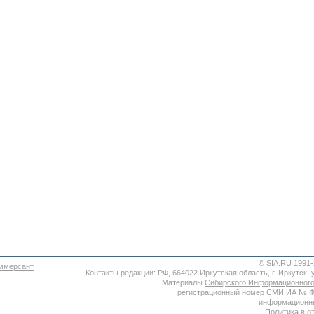
© SIA.RU 1991
Контакты редакции: РФ, 664022 Иркутская область, г. Иркутск, ул
Материалы
Сибирского Информационного
регистрационный номер СМИ ИА № ФС7
информационны
Политика в о