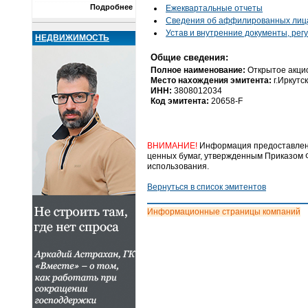
Подробнее
Ежеквартальные отчеты
Cведения об аффилированных лиц
Устав и внутренние документы, ре
НЕДВИЖИМОСТЬ
Общие сведения:
Полное наименование:
Открытое акци
Место нахождения эмитента:
г.Иркутс
ИНН:
3808012034
Код эмитента:
20658-F
ВНИМАНИЕ!
Информация предоставлена
ценных бумаг, утвержденным Приказом Ф
использования.
Вернуться в список эмитентов
Информационные страницы компаний