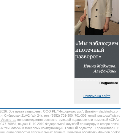
Подробнее
Реклама на сайте
-2026.
Все права защищены
. ООО РЦ "Информресурс". Дизайн -
vladstudio.com
. Сибирская 21А/2 (а/я 24), тел. (3952) 701-300, 701-303, email: postbox@sia.ru
 Агентства
сопровождаются соответствующей подписью или пометкой «СИА»,
7-76984, выдан 11.10.2019 Федеральной службой по надзору в сфере связи,
х технологий и массовых коммуникаций. Главный редактор - Герасимова Е.В.
тношении обработки персональных данных.
Политика обработки файлов cookie