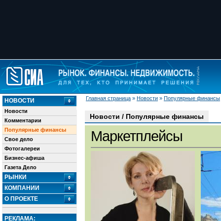
Главная страница
»
Новости
»
Популярные финансы
НОВОСТИ
Новости
Новости / Популярные финансы
Комментарии
Популярные финансы
Маркетплейсы
Свое дело
Фотогалереи
Бизнес-афиша
Газета Дело
РЫНКИ
КОМПАНИИ
О ПРОЕКТЕ
РЕКЛАМА: