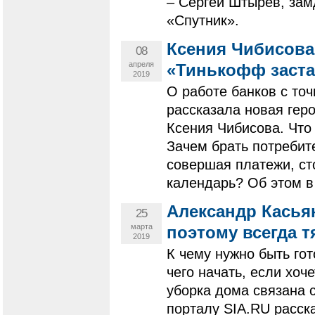
– Сергей Штырев, зам
«Спутник».
Ксения Чибисова,
08
апреля
«Тинькофф заста
2019
О работе банков с точ
рассказала новая гер
Ксения Чибисова. Что
Зачем брать потребит
совершая платежи, ст
календарь? Об этом в
Александр Касьян
25
марта
поэтому всегда т
2019
К чему нужно быть го
чего начать, если хо
уборка дома связана 
порталу SIA.RU расск