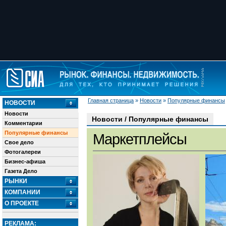
Главная страница
»
Новости
»
Популярные финансы
НОВОСТИ
Новости
Новости / Популярные финансы
Комментарии
Популярные финансы
Маркетплейсы
Свое дело
Фотогалереи
Бизнес-афиша
Газета Дело
РЫНКИ
КОМПАНИИ
О ПРОЕКТЕ
РЕКЛАМА: