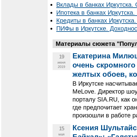
Вклады в банках Иркутска. 
Ипотека в банках Иркутска. 
Кредиты в банках Иркутска.
ПИФы в Иркутске. Доходнос
Материалы сюжета "Попу
Екатерина Милюш
19
июня
очень скромного 
2019
желтых обоев, к
В Иркутске насчитыва
MeLove. Директор шо
порталу SIA.RU, как о
где предпочитает хра
произошли в работе р
Ксения Шультайс
15
мая
Байкал»: «Галсту