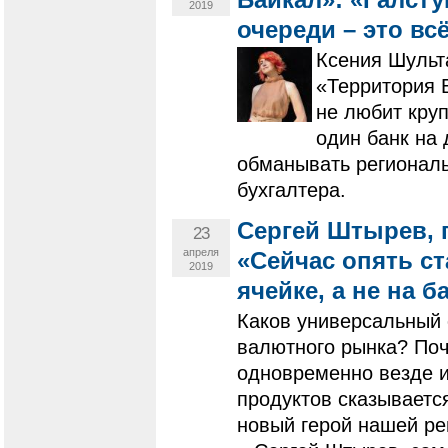
2019
очереди – это вс
Ксения Шульт
«Территория 
не любит кру
один банк на
обманывать региональ
бухгалтера.
Сергей Штырев, 
23
апреля
«Сейчас опять ст
2019
ячейке, а не на 
Каков универсальный 
валютного рынка? По
одновременно везде и 
продуктов сказываетс
новый герой нашей р