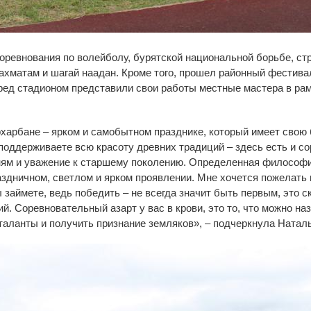
ревнования по волейболу, бурятской национальной борьбе, стре
ахматам и шагай наадан. Кроме того, прошел районный фестива
еред стадионом представили свои работы местные мастера в ра
рхарбане – ярком и самобытном празднике, который имеет свою 
 поддерживаете всю красоту древних традиций – здесь есть и с
ням и уважение к старшему поколению. Определенная философ
аздничном, светлом и ярком проявлении. Мне хочется пожелать
ы займете, ведь победить – не всегда значит быть первым, это с
й. Соревновательный азарт у вас в крови, это то, что можно н
таланты и получить признание земляков», – подчеркнула Натал