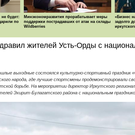
 не будет:
Минэкономразвития прорабатывает меры
«Бизнес н
ударили по
поддержки пострадавших от атак на склады
задолго д
Wildberries
иркутског
здравил жителей Усть-Орды c национ
ошлые выходные состоялся культурно-спортивный праздник «С
ского народа, где лучшие спортсмены продемонстрировали св
урятской борьбе. На мероприятии директор Иркутского региона
телей Эхирит-Булагатского района с национальным празднико