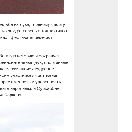
льбе из лука, гиревому спорту,
ль-конкурс хоровых коллективов
мках I фестиваля ремесел
богатую историю и сохраняет
оревновательный дух, спортивные
ия, сложившаяся издревле,
 всем участникам состязаний
корее смелость и уверенность,
азвать народным, и Сурхарбан
ья Баркова.