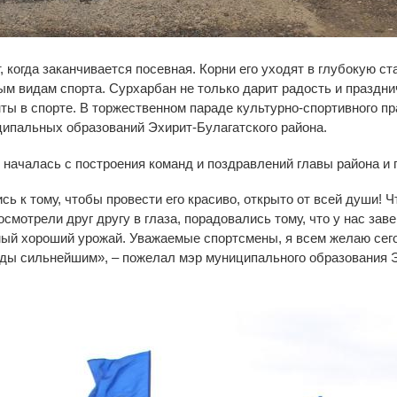
 когда заканчивается посевная. Корни его уходят в глубокую ст
м видам спорта. Сурхарбан не только дарит радость и празднич
ты в спорте. В торжественном параде культурно-спортивного п
ципальных образований Эхирит-Булагатского района.
началась с построения команд и поздравлений главы района и 
ись к тому, чтобы провести его красиво, открыто от всей души!
смотрели друг другу в глаза, порадовались тому, что у нас за
мый хороший урожай. Уважаемые спортсмены, я всем желаю сего
ды сильнейшим», – пожелал мэр муниципального образования Э