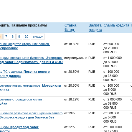
едита. Название программы
Ставка,
Валюта
Cумма кредита
% год.
кредита
6
7
8
9
10
след.»
ение кредитов сторонних банков.
от 18.59%
RUB
от 600 000
-
сирование
до 26 000
000 RUB
 цели, связанные с бизнесом.
Экспресс-
индивидуально
RUB
от 1 000 000
-
под залог недвижимости для ИП и ООО
до 50 000
000 RUB
ку ТС у дилера.
Покупка нового
от 20.50%
RUB
от 100 000
иля у дилера
до 13 000
000 RUB
ретение новых мотоциклов.
Мотоциклы
от 20.50%
RUB
от 100 000
ехника
до 5 000
000 RUB
ретение строящегося жилья .
от 18.19%
RUB
от 2 000 000
ойки
до 39 800
000 RUB
 цели по развитию и расширению вашего
от 29%
RUB
от 300 000
-
Экспресс-кредит для бизнеса без
до 5 000
000 RUB
 цели.
Кредит под залог
от 22%
RUB
от 5 000 000
-
мости
до 17 500