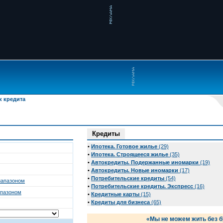
к кредита
Кредиты
•
Ипотека. Готовое жилье
(29)
•
Ипотека. Строящееся жилье
(35)
•
Автокредиты. Подержанные иномарки
(19)
•
Автокредиты. Новые иномарки
(17)
•
Потребительские кредиты
(54)
иапазоном
•
Потребительские кредиты. Экспресс
(16)
апазоном
•
Кредитные карты
(15)
•
Кредиты для бизнеса
(65)
«Мы не можем жить без б