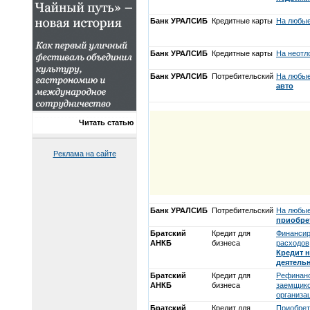
Банк УРАЛСИБ
Кредитные карты
На любые
Банк УРАЛСИБ
Кредитные карты
На неотл
Банк УРАЛСИБ
Потребительский
На любые
авто
Читать статью
Реклама на сайте
Банк УРАЛСИБ
Потребительский
На любые
приобрет
Братский
Кредит для
Финансир
АНКБ
бизнеса
расходов
Кредит 
деятель
Братский
Кредит для
Рефинанс
АНКБ
бизнеса
заемщико
организа
Братский
Кредит для
Приобрет