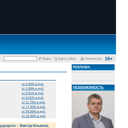
16+
Карта сайта
Напечатать
РЕКЛАМА:
от 2.00% в руб.
НЕДВИЖИМОСТЬ
от 1.90% в руб.
от 0.01% в руб.
от 0.01% в руб.
от 11.70% в руб.
от 17.40% в руб.
от 30.00% в руб.
от 15.00% в руб.
удущего» – Виктор Ильичев,