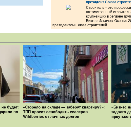
президент Союза строите
Строитель – это професси
потомственный строитель,
крупнейших в регионе гр
Виктор Ильичев. Осенью 2
президентом Союза строителей ...
 не будет:
«Сгорело на складе — заберут квартиру?»:
«Бизнес н
ударили по
ТПП просит освободить селлеров
задолго д
Wildberries от личных долгов
иркутског