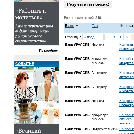
Результаты поиска:
Всего предложений:
240
Банк
Тип
Цель кр
Страницы:
« пред.
1
2
3
4
5
Банк УРАЛСИБ
Ипотека
На погаш
Рефинан
Подробнее
Банк УРАЛСИБ
Кредит для
На любые
бизнеса
кредит 
СОБЫТИЕ
Банк УРАЛСИБ
Автокредит
На покуп
автомоб
Банк УРАЛСИБ
Автокредит
На приоб
и мотот
Банк УРАЛСИБ
Ипотека
На приоб
Новостр
Банк УРАЛСИБ
Кредит для
На любые
бизнеса
бизнеса.
залога
Банк УРАЛСИБ
Потребительский
На любые
недвижи