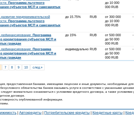
ости.
Программа льготного
до 10 000
вания субъектов МСП и самозанятых
000 RUB
а развитие предпринимательской
до 15.75%
RUB
от 300 000
-
ости.
Программа льготного
до 10 000
вания субъектов МСП и самозанятых
000 RUB
а рефинансирование.
Программа
до 15%
RUB
от 500 000
-
го кредитования субъектов МСП и
до 50 000
ятых граждан
000 RUB
а рефинансирование.
Программа
индивидуально
RUB
от 500 000
-
го кредитования субъектов МСП и
до 50 000
ятых граждан
000 RUB
7
8
9
10
след.»
ция, предоставленная банками, имеющими лицензии и иные документы, необходимые для 
 безусловного обязательства банков оказывать услуги в соответствии с указанными ценами
 следует внимательно ознакомиться с условиями кредитного договора, а также условиями 
дитном договоре.
достоверность опубликованной информации.
кламы.
вижимость
|
Автокредиты
|
Потребительские кредиты
|
Кредитные карты
|
Кред