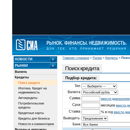
Главная страница
»
Рынки
»
Кредиты
»
Поис
НОВОСТИ
РЫНКИ
Поиск кредита
Валюта
Кредиты
Подбор кредита:
Поиск кредита
Тип
Ипотека. Кредит на
Валюта
недвижимость
Автокредиты
Сумма
ввести диапазоном
Потребительские
Срок
месяцев
ввести д
кредиты
Ставка
% в год
ввести ди
Кредитные карты
Выводить:
Кредиты для бизнеса
Новости и комментарии
Банк
Вклады и депозиты