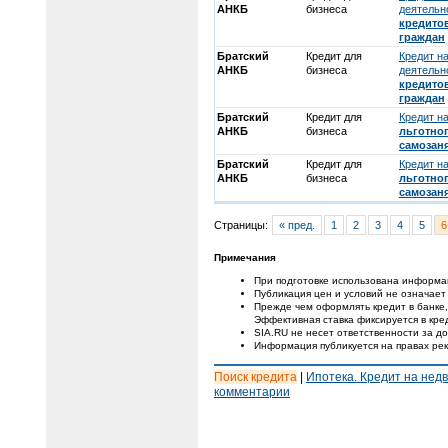
АНКБ
бизнеса
деятельн
кредито
граждан
Братский
Кредит для
Кредит н
АНКБ
бизнеса
деятельн
кредито
граждан
Братский
Кредит для
Кредит н
АНКБ
бизнеса
льготно
самозан
Братский
Кредит для
Кредит н
АНКБ
бизнеса
льготно
самозан
Страницы:
« пред.
1
2
3
4
5
6
Примечания
При подготовке использована информа
Публикация цен и условий не означает
Прежде чем оформлять кредит в банке,
Эффективная ставка фиксируется в кре
SIA.RU не несет ответственности за 
Информация публикуется на правах ре
Поиск кредита
|
Ипотека. Кредит на нед
комментарии