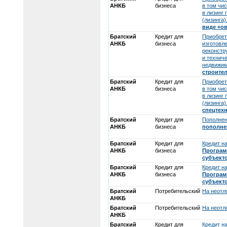
АНКБ
бизнеса
в том чи
в лизинг
(лизинга)
виде «о
Братский
Кредит для
Приобрет
АНКБ
бизнеса
изготовл
реконстр
и технич
недвижи
строите
Братский
Кредит для
Приобрет
АНКБ
бизнеса
в том чи
в лизинг
(лизинга)
спецтех
Братский
Кредит для
Пополнен
АНКБ
бизнеса
пополне
Братский
Кредит для
Кредит н
АНКБ
бизнеса
Програм
субъект
Братский
Кредит для
Кредит н
АНКБ
бизнеса
Програм
субъект
Братский
Потребительский
На неотл
АНКБ
Братский
Потребительский
На неотл
АНКБ
Братский
Кредит для
Кредит н