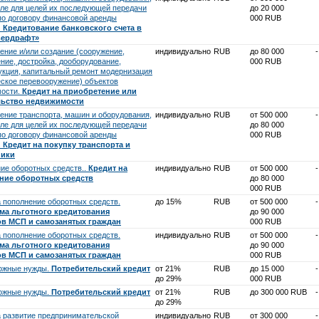
сле для целей их последующей передачи
до 20 000
 по договору финансовой аренды
000 RUB
.
Кредитование банковского счета в
вердрафт»
ение и/или создание (сооружение,
индивидуально
RUB
до 80 000
-
ение, достройка, дооборудование,
000 RUB
укция, капитальный ремонт модернизация
еское перевооружение) объектов
мости.
Кредит на приобретение или
льство недвижимости
ение транспорта, машин и оборудования,
индивидуально
RUB
от 500 000
-
сле для целей их последующей передачи
до 80 000
 по договору финансовой аренды
000 RUB
.
Кредит на покупку транспорта и
ники
ие оборотных средств..
Кредит на
индивидуально
RUB
от 500 000
-
ние оборотных средств
до 80 000
000 RUB
а пополнение оборотных средств.
до 15%
RUB
от 500 000
-
ма льготного кредитования
до 90 000
ов МСП и самозанятых граждан
000 RUB
а пополнение оборотных средств.
индивидуально
RUB
от 500 000
-
ма льготного кредитования
до 90 000
ов МСП и самозанятых граждан
000 RUB
ожные нужды.
Потребительский кредит
от 21%
RUB
до 15 000
-
до 29%
000 RUB
ожные нужды.
Потребительский кредит
от 21%
RUB
до 300 000 RUB
-
до 29%
а развитие предпринимательской
индивидуально
RUB
от 300 000
-