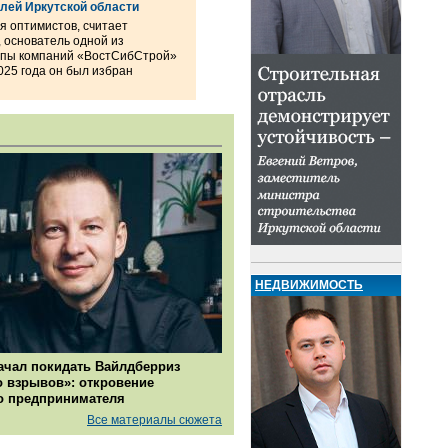
лей Иркутской области
я оптимистов, считает
 основатель одной из
уппы компаний «ВостСибСтрой»
025 года он был избран
НЕДВИЖИМОСТЬ
ачал покидать Вайлдберриз
о взрывов»: откровение
о предпринимателя
Все материалы сюжета