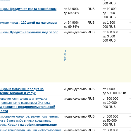
000 RUB
 цели.
Кредитная карта с кешбэком
от 34.90%
RUB
от 10 000
-
до 69.34%
до 1 500
000 RUB
ожные нужды.
120 дней на максимум
от 34.90%
RUB
до 1 500
-
до 69.34%
000 RUB
 цели.
Кредит наличными под залог
индивидуально
RUB
от 100 000
-
до 3 000
000 RUB
 цели в магазине.
Кредит на
индивидуально
RUB
от 1 000
-
ение товаров и услуг
до 500 000 RUB
ование капитальных и текущих
индивидуально
RUB
от 300 000
-
, связанных с развитием бизнеса.
до 10 000
на развитие предпринимательской
000 RUB
ности
ирование кредитов, ранее полученных
индивидуально
RUB
от 300 000
-
м в Банке либо в иных кредитных
до 50 000
циях.
Кредит на рефинансирование
000 RUB
ение транспорта, машин и оборудования,
индивидуально
RUB
от 300 000
-