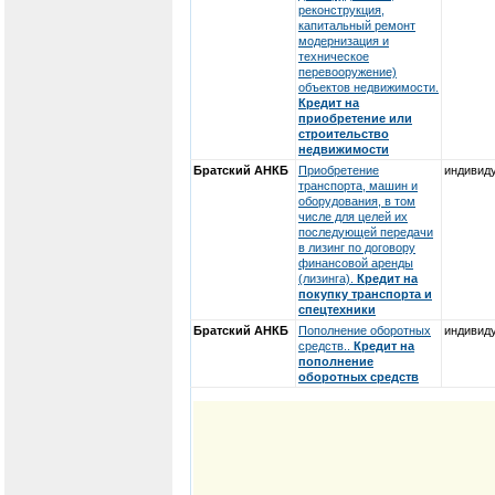
реконструкция,
капитальный ремонт
модернизация и
техническое
перевооружение)
объектов недвижимости.
Кредит на
приобретение или
строительство
недвижимости
Братский АНКБ
Приобретение
индивид
транспорта, машин и
оборудования, в том
числе для целей их
последующей передачи
в лизинг по договору
финансовой аренды
(лизинга).
Кредит на
покупку транспорта и
спецтехники
Братский АНКБ
Пополнение оборотных
индивид
средств..
Кредит на
пополнение
оборотных средств