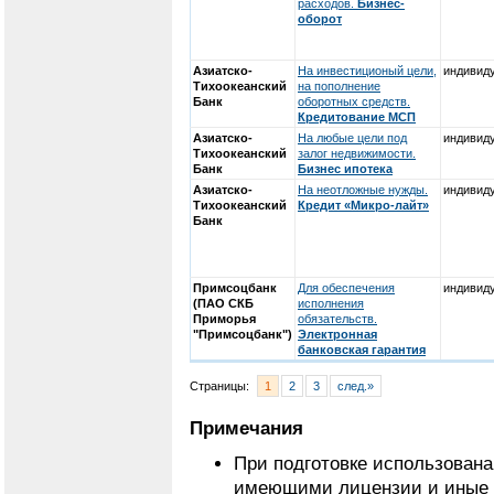
расходов.
Бизнес-
оборот
Азиатско-
На инвестиционый цели,
индивид
Тихоокеанский
на пополнение
Банк
оборотных средств.
Кредитование МСП
Азиатско-
На любые цели под
индивид
Тихоокеанский
залог недвижимости.
Банк
Бизнес ипотека
Азиатско-
На неотложные нужды.
индивид
Тихоокеанский
Кредит «Микро-лайт»
Банк
Примсоцбанк
Для обеспечения
индивид
(ПАО СКБ
исполнения
Приморья
обязательств.
"Примсоцбанк")
Электронная
банковская гарантия
Страницы:
1
2
3
след.»
Примечания
При подготовке использован
имеющими лицензии и иные 