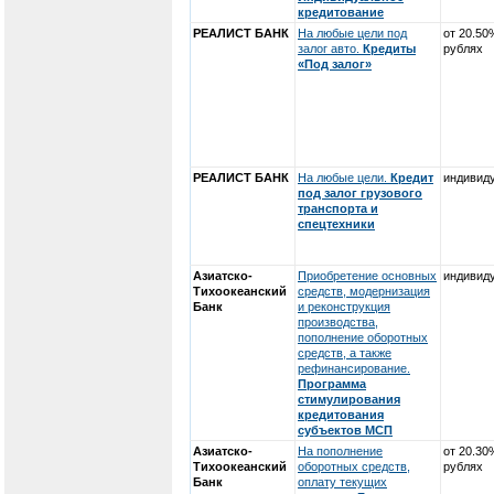
кредитование
РЕАЛИСТ БАНК
На любые цели под
от 20.50
залог авто.
Кредиты
рублях
«Под залог»
РЕАЛИСТ БАНК
На любые цели.
Кредит
индивид
под залог грузового
транспорта и
спецтехники
Азиатско-
Приобретение основных
индивид
Тихоокеанский
средств, модернизация
Банк
и реконструкция
производства,
пополнение оборотных
средств, а также
рефинансирование.
Программа
стимулирования
кредитования
субъектов МСП
Азиатско-
На пополнение
от 20.30
Тихоокеанский
оборотных средств,
рублях
Банк
оплату текущих