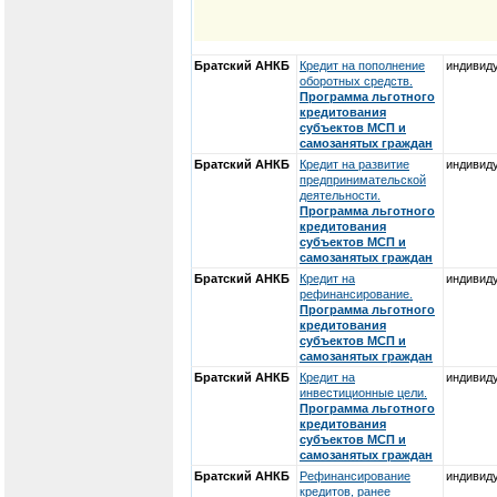
Братский АНКБ
Кредит на пополнение
индивид
оборотных средств.
Программа льготного
кредитования
субъектов МСП и
самозанятых граждан
Братский АНКБ
Кредит на развитие
индивид
предпринимательской
деятельности.
Программа льготного
кредитования
субъектов МСП и
самозанятых граждан
Братский АНКБ
Кредит на
индивид
рефинансирование.
Программа льготного
кредитования
субъектов МСП и
самозанятых граждан
Братский АНКБ
Кредит на
индивид
инвестиционные цели.
Программа льготного
кредитования
субъектов МСП и
самозанятых граждан
Братский АНКБ
Рефинансирование
индивид
кредитов, ранее