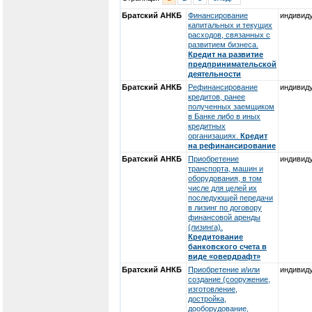
Братский АНКБ
Финансирование
индивид
капитальных и текущих
расходов, связанных с
развитием бизнеса.
Кредит на развитие
предпринимательской
деятельности
Братский АНКБ
Рефинансирование
индивид
кредитов, ранее
полученных заемщиком
в Банке либо в иных
кредитных
организациях.
Кредит
на рефинансирование
Братский АНКБ
Приобретение
индивид
транспорта, машин и
оборудования, в том
числе для целей их
последующей передачи
в лизинг по договору
финансовой аренды
(лизинга).
Кредитование
банковского счета в
виде «овердрафт»
Братский АНКБ
Приобретение и/или
индивид
создание (сооружение,
изготовление,
достройка,
дооборудование,