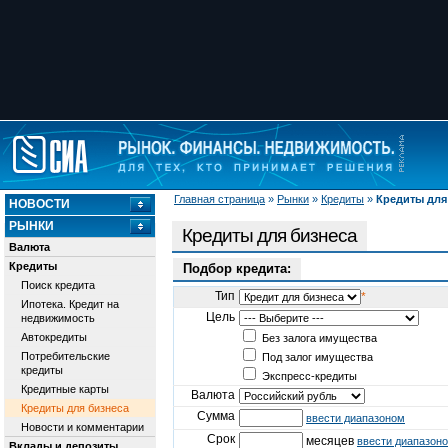
Главная страница
»
Рынки
»
Кредиты
»
Кредиты для
НОВОСТИ
РЫНКИ
Кредиты для бизнеса
Валюта
Кредиты
Подбор кредита:
Поиск кредита
Тип
*
Ипотека. Кредит на
Цель
недвижимость
Автокредиты
Без залога имущества
Потребительские
Под залог имущества
кредиты
Экспресс-кредиты
Кредитные карты
Валюта
Кредиты для бизнеса
Сумма
ввести диапазоном
Новости и комментарии
Срок
месяцев
ввести диапазон
Вклады и депозиты