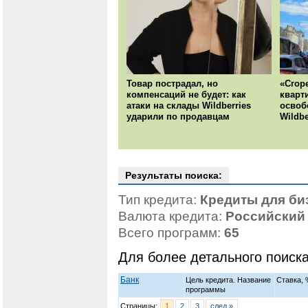
Товар пострадал, но
«Сгор
компенсаций не будет: как
кварт
атаки на склады Wildberries
освоб
ударили по продавцам
Wildbe
Результаты поиска:
Тип кредита:
Кредиты для би
Валюта кредита:
Российский
Всего программ:
65
Для более детального поиск
Банк
Цель кредита. Название
Ставка, 
программы
Страницы:
1
2
3
след.»