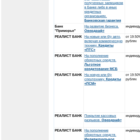
полученных заемщиком
в Банке либо в иных
кредитных
организациях.
Банковская гарантия
Банк
На развитие бизнеса.
индивид
"Приморье"
Овердрафт
РЕАЛИСТ БАНК
На новые или б/у авто,
от 19.50
включая коммерческую
рублях
технику.
Кредиты
«ПТС»
РЕАЛИСТ БАНК
На пополнение
индивид
оборотных средств.
Льготное
кредитование МСБ
РЕАЛИСТ БАНК
На новую или б/у
от 19.50
спецтехнику.
Кредиты
рублях
«ПСМ»
РЕАЛИСТ БАНК
Покрытие кассовых
индивид
разрывов.
Овердрафт
РЕАЛИСТ БАНК
На пополнение
индивид
оборотных средств.
Индивидуальное