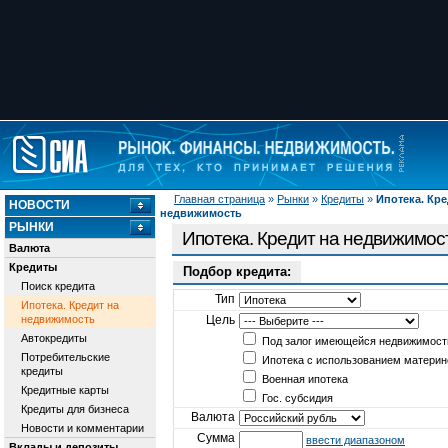
Главная страница
»
Рынки
»
Кредиты
»
Ипотека. Кре
НОВОСТИ
недвижимость
РЫНКИ
Ипотека. Кредит на недвижимос
Валюта
Кредиты
Подбор кредита:
Поиск кредита
Тип
Ипотека. Кредит на
недвижимость
Цель
Автокредиты
Под залог имеющейся недвижимост
Потребительские
Ипотека с использованием материн
кредиты
Военная ипотека
Кредитные карты
Гос. субсидия
Кредиты для бизнеса
Валюта
Новости и комментарии
Сумма
ввести диапазоном
Вклады и депозиты