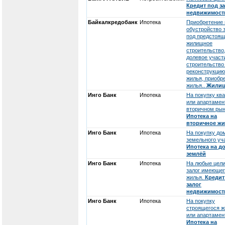
Кредит под з
недвижимост
Байкалкредобанк
Ипотека
Приобретение 
обустройство 
под предстоя
жилищное
строительство
долевое участ
строительство
реконструкцию
жилья, приобр
жилья..
Жили
Инго Банк
Ипотека
На покупку кв
или апартамен
вторичном рын
Ипотека на
вторичное ж
Инго Банк
Ипотека
На покупку до
земельного уч
Ипотека на д
землёй
Инго Банк
Ипотека
На любые цели
залог имеюще
жилья.
Кредит
залог
недвижимост
Инго Банк
Ипотека
На покупку
строящегося ж
или апартамен
Ипотека на