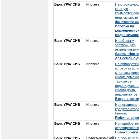
Банк УРАЛСИБ
Ипотека
На строящуюс
готовую
коммерческую
недвижимость
физических ли
Ипотека на
коммерческу
недвижимост
Банк УРАЛСИБ
Ипотека
На объект у
застройщика,
аккредитованн
банком.
Ипоте
для семей с 
Банк УРАЛСИБ
Ипотека
На приобретен
готовой кварти
многоквартир
жилом доме и
таунхаусе,
индивидуально
жилого дома,
апартаментов.
Вторичное ж
Банк УРАЛСИБ
Ипотека
На погашение
кредитов стор
банков.
Рефинансиро
Банк УРАЛСИБ
Ипотека
На приобретен
строящегося ж
Новостройки
Банк УРАЛСИБ
Потребительский
На любые цели