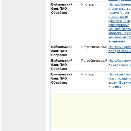
Байкальский
Ипотека
На приобретен
банк ПАО
строительство
Сбербанк
гаража (в том 
с земельным
участком) или
приобретение
машино-место
Ипотека на га
машино-мест
кладовую
Байкальский
Потребительский
На любые цели
банк ПАО
Кредит нали
Сбербанк
Байкальский
Потребительский
На любые цели
банк ПАО
Кредит нали
Сбербанк
Байкальский
Ипотека
На покупку гот
банк ПАО
или строящего
Сбербанк
жилья.
Военн
ипотека