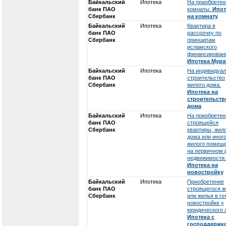
Байкальский
Ипотека
На приобретен
банк ПАО
комнаты.
Ипот
Сбербанк
на комнату
Байкальский
Ипотека
Квартира в
банк ПАО
рассрочку по
Сбербанк
принципам
исламского
финансирован
Ипотека Мура
Байкальский
Ипотека
На индивидуа
банк ПАО
строительство
Сбербанк
жилого дома.
Ипотека на
строительств
дома
Байкальский
Ипотека
На приобретен
банк ПАО
строящейся
Сбербанк
квартиры, жил
дома или иног
жилого помещ
на первичном 
недвижимости.
Ипотека на
новостройку
Байкальский
Ипотека
Приобретение
банк ПАО
строящегося ж
Сбербанк
или жилья в го
новостройке у
юридического 
Ипотека с
господдержк