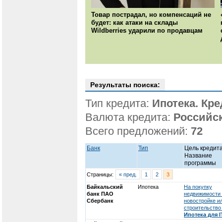
Товар пострадал, но компенсаций не
будет: как атаки на склады
Wildberries ударили по продавцам
Результаты поиска:
Тип кредита:
Ипотека. Кр
Валюта кредита:
Российс
Всего предложений:
72
Банк
Тип
Цель кредита
Название
программы
Страницы:
« пред.
1
2
3
Байкальский
Ипотека
На покупку
банк ПАО
недвижимости
Сбербанк
новостройке и
строительство 
Ипотека для I