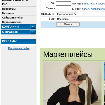
Срок
месяцев
ввести диапазон
РКО
Ставка
Переводы
% в год
ввести диапазоно
Металлы
Выводить:
Сейфы и ячейки
Банк
Недвижимость
КОМПАНИИ
О ПРОЕКТЕ
РЕКЛАМА:
Реклама на сайте
Маркетплейсы