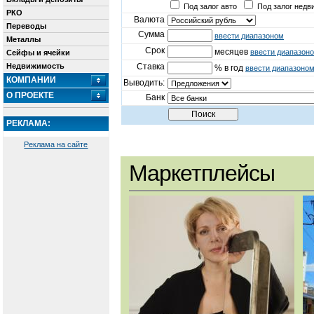
Под залог авто
Под залог недв
РКО
Валюта
Переводы
Сумма
ввести диапазоном
Металлы
Срок
месяцев
ввести диапазон
Сейфы и ячейки
Недвижимость
Ставка
% в год
ввести диапазоно
КОМПАНИИ
Выводить:
О ПРОЕКТЕ
Банк
РЕКЛАМА:
Реклама на сайте
Маркетплейсы