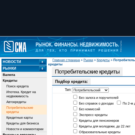
Главная страница
»
Рынки
»
Кредиты
»
Потребитель
НОВОСТИ
кредиты
РЫНКИ
Потребительские кредиты
Валюта
Кредиты
Подбор кредита:
Поиск кредита
Тип
Ипотека. Кредит на
недвижимость
Без залога и поручителей
Автокредиты
Без справок о доходах
По 2-м 
Потребительские
Без комиссий
кредиты
Экспресс-кредиты
Кредитные карты
Кредиты для пенсионеров
Кредиты для бизнеса
Кредиты для молодежи, до 22 лет
Новости и комментарии
Образовательные кредиты
Вклады и депозиты