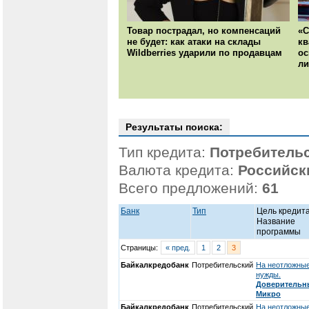
Товар пострадал, но компенсаций
«С
не будет: как атаки на склады
кв
Wildberries ударили по продавцам
ос
ли
Результаты поиска:
Тип кредита:
Потребитель
Валюта кредита:
Российск
Всего предложений:
61
Банк
Тип
Цель кредита
Название
программы
Страницы:
« пред.
1
2
3
Байкалкредобанк
Потребительский
На неотложны
нужды.
Доверительн
Микро
Байкалкредобанк
Потребительский
На неотложны