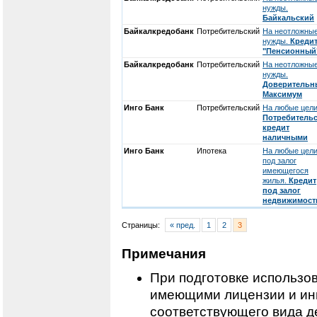
нужды.
Байкальский
Байкалкредобанк
Потребительский
На неотложны
нужды.
Креди
"Пенсионный
Байкалкредобанк
Потребительский
На неотложны
нужды.
Доверительн
Максимум
Инго Банк
Потребительский
На любые цели
Потребитель
кредит
наличными
Инго Банк
Ипотека
На любые цел
под залог
имеющегося
жилья.
Кредит
под залог
недвижимост
Страницы:
« пред.
1
2
3
Примечания
При подготовке использо
имеющими лицензии и ин
соответствующего вида д