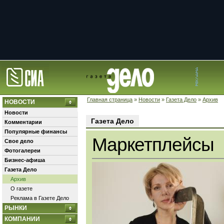
Главная страница
»
Новости
»
Газета Дело
»
Архив
НОВОСТИ
Новости
Газета Дело
Комментарии
Популярные финансы
Маркетплейсы
Свое дело
Фотогалереи
Бизнес-афиша
Газета Дело
Архив
О газете
Реклама в Газете Дело
РЫНКИ
КОМПАНИИ