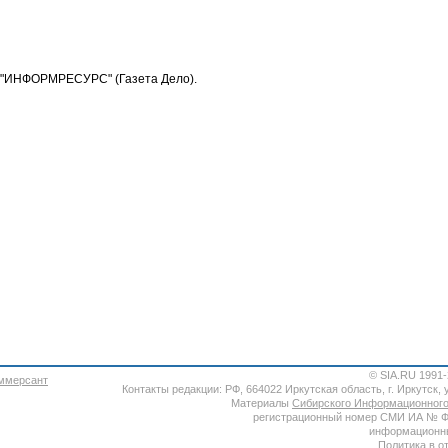
РЦ "ИНФОРМРЕСУРС" (Газета Дело).
© SIA.RU 1991
Контакты редакции: РФ, 664022 Иркутская область, г. Иркутск, ул
Материалы
Сибирского Информационного
регистрационный номер СМИ ИА № ФС7
информационны
Политика в о