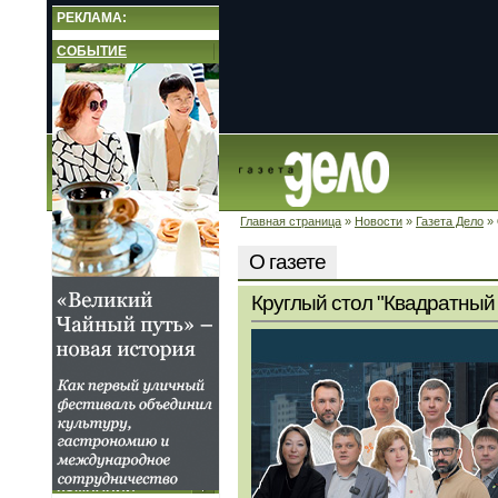
РЕКЛАМА:
СОБЫТИЕ
Главная страница
»
Новости
»
Газета Дело
»
НОВОСТИ
Новости
О газете
Комментарии
Популярные финансы
Круглый стол "Квадратный 
Свое дело
Фотогалереи
Бизнес-афиша
Газета Дело
Архив
О газете
Реклама в Газете Дело
РЫНКИ
КОМПАНИИ