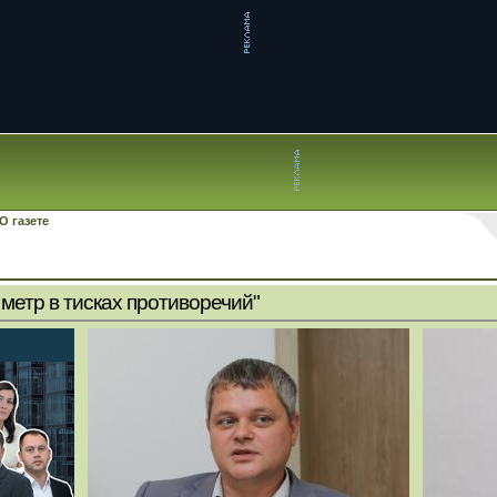
О газете
метр в тисках противоречий"