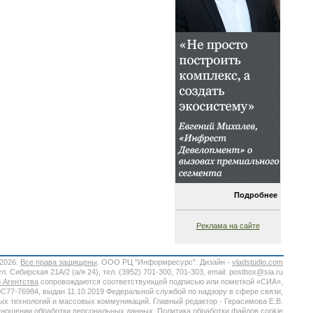
Подробнее
Реклама на сайте
-2026.
Все права защищены
. ООО РЦ "Информресурс". Дизайн -
vladstudio.com
. Сибирская 21А/2 (а/я 24), тел. (3952) 701-300, 701-303, email: postbox@sia.ru
 Агентства
сопровождаются соответствующей подписью или пометкой «СИА»,
7-76984, выдан 11.10.2019 Федеральной службой по надзору в сфере связи,
х технологий и массовых коммуникаций. Главный редактор - Герасимова Е.В.
тношении обработки персональных данных.
Политика обработки файлов cookie