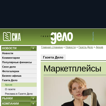
Главная страница
»
Новости
»
Газета Дело
»
Архив
НОВОСТИ
Новости
Газета Дело
Комментарии
Популярные финансы
Маркетплейсы
Свое дело
Фотогалереи
Бизнес-афиша
Газета Дело
Архив
О газете
Реклама в Газете Дело
РЫНКИ
КОМПАНИИ