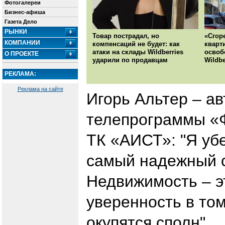
Фотогалереи
Бизнес-афиша
Газета Дело
РЫНКИ
Товар пострадал, но
«Сгор
КОМПАНИИ
компенсаций не будет: как
кварт
атаки на склады Wildberries
освоб
О ПРОЕКТЕ
ударили по продавцам
Wildbe
РЕКЛАМА:
Реклама на сайте
Игорь Альтер – а
телепрограммы «Ф
ТК «АИСТ»: "Я уб
самый надежный с
Недвижимость – э
уверенность в то
окупятся сполн"