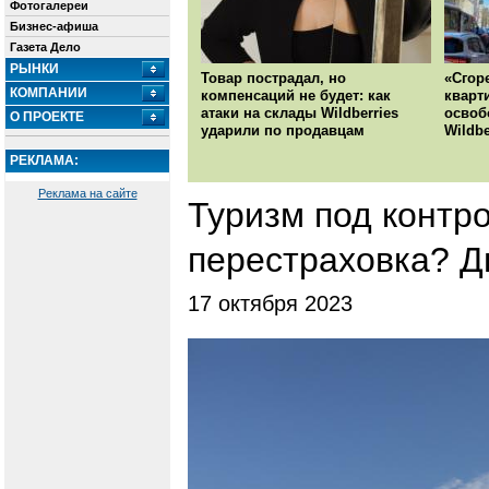
Фотогалереи
Бизнес-афиша
Газета Дело
РЫНКИ
Товар пострадал, но
«Сгор
КОМПАНИИ
компенсаций не будет: как
кварт
атаки на склады Wildberries
освоб
О ПРОЕКТЕ
ударили по продавцам
Wildbe
РЕКЛАМА:
Реклама на сайте
Туризм под контр
перестраховка? Д
17 октября 2023