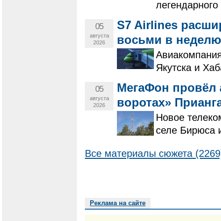
легендарного
S7 Airlines расш
05
августа
восьми в недел
2026
Авиакомпания
Якутска и Хаб
МегаФон провёл 
05
августа
воротах» Прианг
2026
Новое телеко
селе Бирюса 
Все материалы сюжета (2269
Реклама на сайте