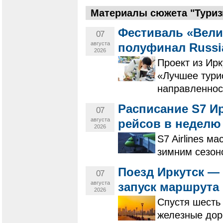
Материалы сюжета "Туризм
Фестиваль «Вели
07
августа
полуфинал Russi
2026
Проект из Ирк
«Лучшее тури
направленнос
Расписание S7 Ир
07
августа
рейсов в неделю
2026
S7 Airlines м
зимним сезон
Поезд Иркутск —
07
августа
запуск маршрута
2026
Спустя шесть
железные дор