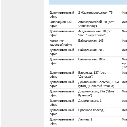
Дополнительный
2 Железнодорожная, 78
Физ
офис
Операционный
Авиастроителей, 28 (ост.
Физ
офис
"Авиазавод")
Дополнительный
Академическая, 18 (ост.
Физ
офис
"пос. Энергетиков")
Кредитно-
Байкальская, 143
Физ
кассовый офис
Дополнительный
Байкальская, 206
Физ
офис
Дополнительный
Байкальская, 105а
Физ
офис
юр.
(39
Дополнительный
Баррикад, 137 (ост.
Физ
офис
"Детская")
Дополнительный
Декабрьских Событий, 105А
Физ
офис
(угол Д.Событий-Уткина)
Дополнительный
Дзержинского, 27а ("Дом
Физ
офис
Кузнеца")
Дополнительный
Дзержинского, 1
Физ
офис
Дополнительный
Ербанова проезд, 6
Физ
офис
Дополнительный
Лапина, 1
Физ
офис