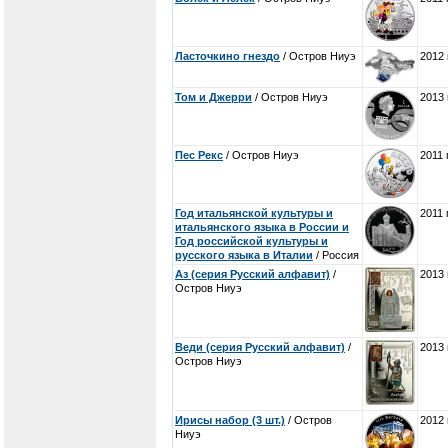
Ласточкино гнездо
/ Остров Ниуэ
2012 
Том и Джерри
/ Остров Ниуэ
2013 
Пес Рекс
/ Остров Ниуэ
2011 
Год итальянской культуры и
2011 
итальянского языка в России и
Год российской культуры и
русского языка в Италии
/ Россия
Аз (серия Русский алфавит)
/
2013 
Остров Ниуэ
Веди (серия Русский алфавит)
/
2013 
Остров Ниуэ
Ирисы набор (3 шт.)
/ Остров
2012 
Ниуэ