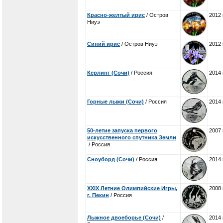
Красно-желтый ирис
/ Остров
2012 
Ниуэ
Синий ирис
/ Остров Ниуэ
2012 
Керлинг (Сочи)
/ Россия
2014 
Горные лыжи (Сочи)
/ Россия
2014 
50-летие запуска первого
2007 
искусственного спутника Земли
/ Россия
Сноуборд (Сочи)
/ Россия
2014 
XXIX Летние Олимпийские Игры,
2008 
г. Пекин
/ Россия
Лыжное двоеборье (Сочи)
/
2014 