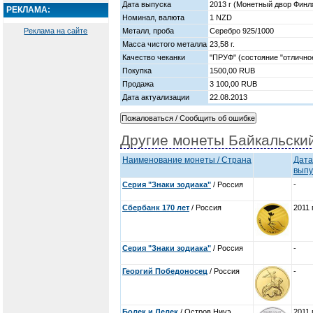
Дата выпуска
2013 г (Монетный двор Финл
РЕКЛАМА:
Номинал, валюта
1 NZD
Реклама на сайте
Металл, проба
Серебро 925/1000
Масса чистого металла
23,58 г.
Качество чеканки
"ПРУФ" (состояние "отлично
Покупка
1500,00 RUB
Продажа
3 100,00 RUB
Дата актуализации
22.08.2013
Другие монеты Байкальски
Наименование монеты / Страна
Дата
выпу
Серия "Знаки зодиака"
/ Россия
-
Сбербанк 170 лет
/ Россия
2011 
Серия "Знаки зодиака"
/ Россия
-
Георгий Победоносец
/ Россия
-
Болек и Лелек
/ Остров Ниуэ
2011 