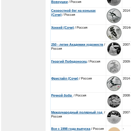
Вовнушки
/ Россия
Скоростной бег на коньках
2014 
(Сочи)
/ Россия
Хоккей (Сочи)
/ Россия
2014г
250 - летие Академии художеств
/
2007 
Россия
Георгий Победоносец
/ Россия
2009 
Фристайл (Сочи)
/ Россия
2014 
Речной бобр
/ Россия
2008 
Международный полярный год
/
2007 
Россия
Все с 1998 года выпуска
/ Россия
-