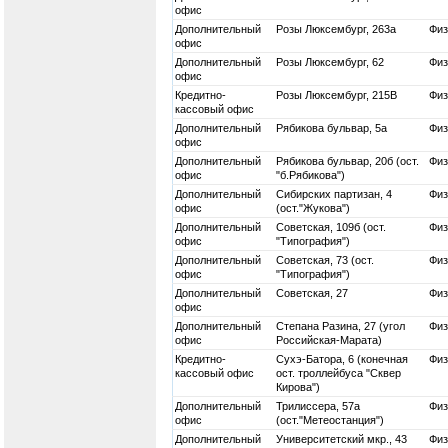
офис
Дополнительный
Розы Люксембург, 263а
Физ
офис
Дополнительный
Розы Люксембург, 62
Физ
офис
Кредитно-
Розы Люксембург, 215В
Физ
кассовый офис
Дополнительный
Рябикова бульвар, 5а
Физ
офис
Дополнительный
Рябикова бульвар, 20б (ост.
Физ
офис
"б.Рябикова")
Дополнительный
Сибирских партизан, 4
Физ
офис
(ост."Жукова")
Дополнительный
Советская, 109б (ост.
Физ
офис
"Типография")
Дополнительный
Советская, 73 (ост.
Физ
офис
"Типография")
Дополнительный
Советская, 27
Физ
офис
Дополнительный
Степана Разина, 27 (угол
Физ
офис
Российская-Марата)
Кредитно-
Сухэ-Батора, 6 (конечная
Физ
кассовый офис
ост. троллейбуса "Сквер
Кирова")
Дополнительный
Трилиссера, 57а
Физ
офис
(ост."Метеостанция")
Дополнительный
Университетский мкр., 43
Физ