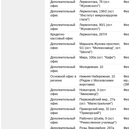
Дополнительный
Лермонтова, 78 (ост.
Физ
офис
"Жуковского")
Дополнительный
Лермонтова, 136/2 (ост.
Физ
офис
"Институт микрохирургии
глаза")
Дополнительный
Лермонтова, 90/1 (ост.
Физ
офис
"Жуковского")
Кредитно-
Лермонтова, 267/4
Физ
кассовый офис
Дополнительный
Маршала Жукова проспект,
Физ
офис
5/1 (ост. "Молокозавод", ост.
"Школа")
Дополнительный
Мира, 100а (ост. "Кафе")
Физ
офис
Дополнительный
Молодежная, 10
Физ
офис
Основной офис в
Нижняя Набережная, 10
Физ
регионе
(Рядом с Московскими
юр.
воротами)
(39
Дополнительный
Новаторов, 3 (ост.
Физ
офис
"Авиазавод")
Дополнительный
Первомайский мкр., 27а
Физ
офис
(ост. "Магистральная")
Дополнительный
Приморский мкр, 32 (ост.
Физ
офис
"Приморский")
Дополнительный
Рабочего Штаба, 9 (ост.
Физ
офис
"Ремесленное училище")
Дополнительный
Розы Люксембург, 297а
Физ