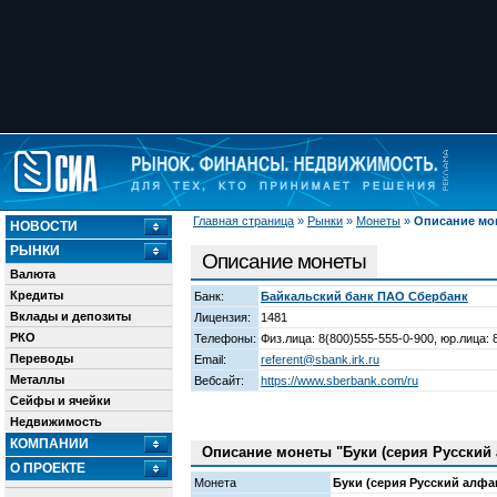
Главная страница
»
Рынки
»
Монеты
»
Описание мо
НОВОСТИ
РЫНКИ
Описание монеты
Валюта
Кредиты
Банк:
Байкальский банк ПАО Сбербанк
Вклады и депозиты
Лицензия:
1481
РКО
Телефоны:
Физ.лица: 8(800)555-555-0-900, юр.лица: 
Переводы
Email:
referent@sbank.irk.ru
Металлы
Вебсайт:
https://www.sberbank.com/ru
Сейфы и ячейки
Недвижимость
КОМПАНИИ
Описание монеты "Буки (серия Русский 
О ПРОЕКТЕ
Монета
Буки (серия Русский алфа