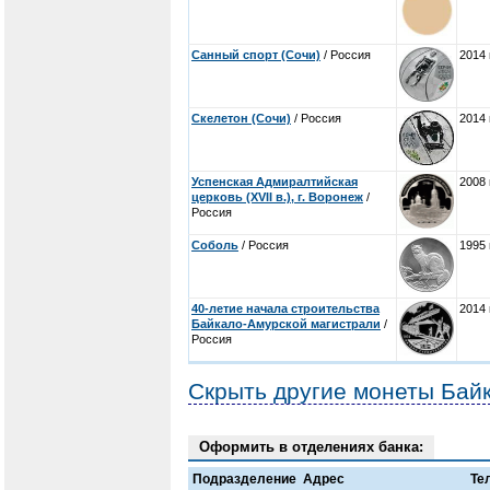
Санный спорт (Сочи)
/ Россия
2014 
Скелетон (Сочи)
/ Россия
2014 
Успенская Адмиралтийская
2008 
церковь (XVII в.), г. Воронеж
/
Россия
Соболь
/ Россия
1995 
40-летие начала строительства
2014 
Байкало-Амурской магистрали
/
Россия
Скрыть другие монеты Бай
Оформить в отделениях банка:
Подразделение
Адрес
Те