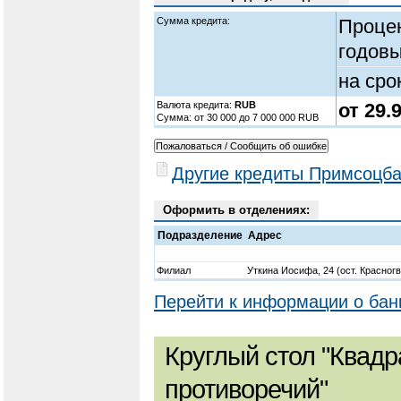
Сумма кредита:
Процен
годовы
на сро
Валюта кредита:
RUB
от 29.
Cумма: от 30 000 до 7 000 000 RUB
Другие кредиты Примсоцба
Оформить в отделениях:
Подразделение
Адрес
Филиал
Уткина Иосифа, 24 (ост. Красног
Перейти к информации о бан
Круглый стол "Квадр
противоречий"