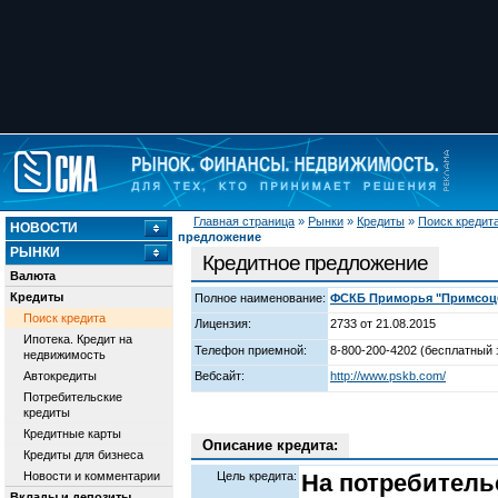
Главная страница
»
Рынки
»
Кредиты
»
Поиск кредит
НОВОСТИ
предложение
РЫНКИ
Кредитное предложение
Валюта
Кредиты
Полное наименование:
ФСКБ Приморья "Примсоцба
Поиск кредита
Лицензия:
2733 от 21.08.2015
Ипотека. Кредит на
Телефон приемной:
8-800-200-4202 (бесплатный 
недвижимость
Автокредиты
Вебсайт:
http://www.pskb.com/
Потребительские
кредиты
Кредитные карты
Описание кредита:
Кредиты для бизнеса
Новости и комментарии
Цель кредита:
На потребитель
Вклады и депозиты