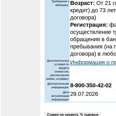
Требования к
Возраст:
От 21 г
заемщику:
кредит) до 73 ле
договора)
Регистрация:
фа
осуществление т
обращения в банк
пребывания (на 
договора) в люб
Дополнительные
Информация о пр
условия по
кредиту
(комиссии,
рассмотрение
заявки, штрафы):
Дополнительная
8-800-350-42-02
информация:
Дата
29.07.2026
актуализации
информации:
Ставки по кредиту, % годовых