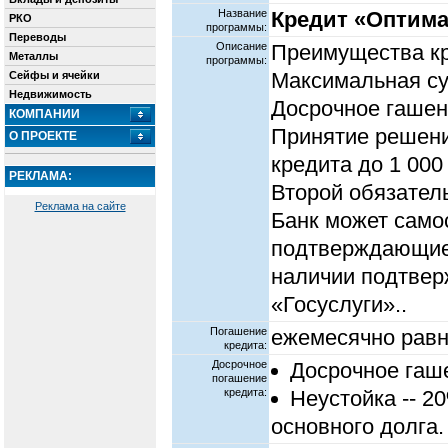
Название
Кредит «Оптим
РКО
программы:
Переводы
Описание
Преимущества кр
Металлы
программы:
Максимальная су
Сейфы и ячейки
Недвижимость
Досрочное гашен
КОМПАНИИ
Принятие решени
О ПРОЕКТЕ
кредита до 1 000
РЕКЛАМА:
Второй обязател
Реклама на сайте
Банк может само
подтверждающие 
наличии подтвер
«Госуслуги»..
Погашение
ежемесячно равн
кредита:
Досрочное
Досрочное гаш
погашение
кредита:
Неустойка -- 2
основного долга.